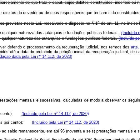
parcelamento de que trata o
caput
, cujos débitos constituídos, inscritos ou
ens e direitos do devedor ou de seus responsáveis que tenham sido c
o
s previstas nesta Lei, ressalvado o disposto no § 1
do art. 11, no inciso 
de qualquer natureza das autarquias e fundações públicas federais.
(Incluído 
e
qualque
r
naturez
a
das
autarquias e fundações públicas federais.
(Incluído pe
iver deferido o processamento da recuperação judicial, nos termos dos
arts.
s até a data do protocolo da petição inicial da recuperação judicial, de natu
dação dada pela Lei nº 14.112, de 2020)
prestações mensais e sucessivas, calculadas de modo a observar os seguint
por cento);
(Incluído pela Lei nº 14.112, de 2020)
cimos por cento);
(Incluído pela Lei nº 14.112, de 2020)
nte ao saldo remanescente, em até 96 (noventa e seis) prestações mensais
a Receita Federal do Brasil, liquidação de até 30% (trinta por cento) da dív