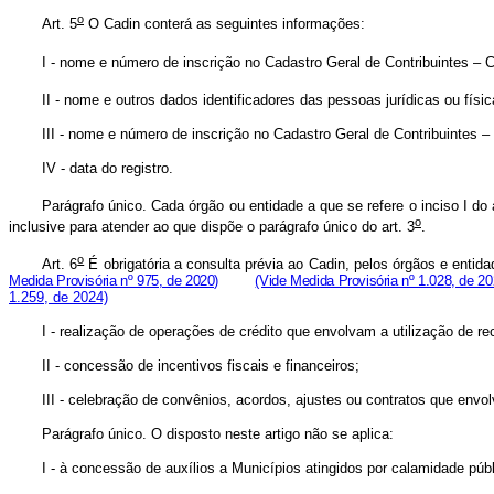
o
Art. 5
O Cadin conterá as seguintes informações:
I - nome e número de inscrição no Cadastro Geral de Contribuintes – 
II - nome e outros dados identificadores das pessoas jurídicas ou físi
III - nome e número de inscrição no Cadastro Geral de Contribuintes –
IV - data do registro.
Parágrafo único. Cada órgão ou entidade a que se refere o inciso I do a
o
inclusive para atender ao que dispõe o parágrafo único do art. 3
.
o
Art. 6
É obrigatória a consulta prévia ao Cadin, pelos órgãos e enti
Medida Provisória nº 975, de 2020)
(Vide Medida Provisória nº 1.028, de 20
1.259, de 2024)
I - realização de operações de crédito que envolvam a utilização de re
II - concessão de incentivos fiscais e financeiros;
III - celebração de convênios, acordos, ajustes ou contratos que envo
Parágrafo único. O disposto neste artigo não se aplica:
I - à concessão de auxílios a Municípios atingidos por calamidade púb