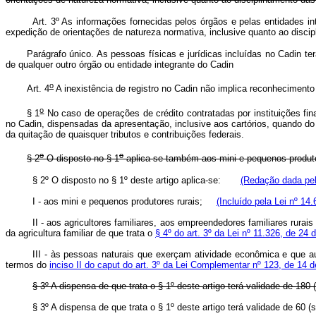
Art. 3º As informações fornecidas pelos órgãos e pelas entidades i
expedição de orientações de natureza normativa, inclusive quanto ao disc
Parágrafo único. As pessoas físicas e jurídicas incluídas no Cadin te
de qualquer outro órgão ou entidade integrante do Cadin
o
Art. 4
A inexistência de registro no Cadin não implica reconhecimento
o
§ 1
No caso de operações de crédito contratadas por instituições fi
no Cadin, dispensadas da apresentação, inclusive aos cartórios, quando do 
da quitação de quaisquer tributos e contribuições federais.
o
o
§ 2
O disposto no § 1
aplica-se também aos mini e pequenos produtore
§ 2º O disposto no § 1º deste artigo aplica-se:
(Redação dada pel
I - aos mini e pequenos produtores rurais;
(Incluído pela Lei nº 14
II - aos agricultores familiares, aos empreendedores familiares rur
da agricultura familiar de que trata o
§ 4º do art. 3º da Lei nº 11.326, de 24 
III - às pessoas naturais que exerçam atividade econômica e que a
termos do
inciso II do caput do art. 3º da Lei Complementar nº 123, de 14
§ 3º A dispensa de que trata o § 1º deste artigo terá validade de 18
§ 3º A dispensa de que trata o § 1º deste artigo terá validade de 6