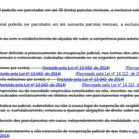
poderão ser parcelados em até 30 (trinta) parcelas mensais, a exclusivo crité
al poderão ser parcelados em até sessenta parcelas mensais, a exclusivo 
ar, com ou sem o estabelecimento de alçadas de valor, a competência 
tiver deferido o processamento da recuperação judicial, nos termos dos art
elas mensais e consecutivas, calculadas observando-se os seguintes 
milésimos por cento);
(Incluído pela Lei nº 13.043, de 2014)
(Revoga
cluído pela Lei nº 13.043, de 2014)
(Revogado pela Lei nº 14.112, de 2
 e três milésimos por cento); e
(Incluído pela Lei nº 13.043, de 2014)
(Incluído pela Lei nº 13.043, de 2014)
(Revogado pela Lei nº 14.112, 
 empresário ou da sociedade empresária constituídos ou não, inscritos ou 
izada, ressalvados exclusivamente os débitos incluídos em parcelament
tiva ou judicial, submetidos ou não à causa legal de suspensão de exigibil
judicial, e, cumulativamente, renunciou a quaisquer alegações de direit
o, desistir dos parcelamentos em curso, independentemente da modalidade,
 do parcelamento a não concessão da recuperação judicial de que trata o
art
 2014)