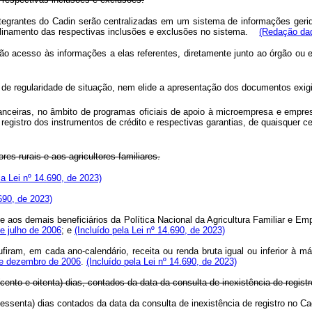
ntegrantes do Cadin serão centralizadas em um sistema de informações gerid
iplinamento das respectivas inclusões e exclusões no sistema.
(Redação dad
rão acesso às informações a elas referentes, diretamente junto ao órgão ou e
 de regularidade de situação, nem elide a apresentação dos documentos exig
nanceiras, no âmbito de programas oficiais de apoio à microempresa e empre
registro dos instrumentos de crédito e respectivas garantias, de quaisquer c
s rurais e aos agricultores familiares.
a Lei nº 14.690, de 2023)
.690, de 2023)
ais e aos demais beneficiários da Política Nacional da Agricultura Familiar 
de julho de 2006
; e
(Incluído pela Lei nº 14.690, de 2023)
ufiram, em cada ano-calendário, receita ou renda bruta igual ou inferior 
 de dezembro de 2006
.
(Incluído pela Lei nº 14.690, de 2023)
0 (cento e oitenta) dias, contados da data da consulta de inexistência de re
0 (sessenta) dias contados da data da consulta de inexistência de registro n