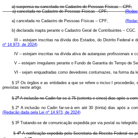
a) suspensa ou cancelada no Cadastro de Pessoas Físicas – CPF;
a) cancelada no Cadastro de Pessoas Físicas - CPF;
(Redaç
a) cancelada no Cadastro de Pessoas Físicas
–
CPF;
(Redaç
b) declarada inapta perante o Cadastro Geral de Contribuintes – CGC.
III – estejam inscritas na dívida dos Estados, do Distrito Federal
nº 14.973, de 2024)
IV – estejam inscritas na dívida ativa de autarquias profissionais 
V – estejam irregulares perante o Fundo de Garantia do Tempo d
VI - sejam enquadradas como devedores contumazes, na forma da l
o
§ 1
Os órgãos e as entidades a que se refere o inciso I procederão,
previstas neste artigo.
o
§ 2
A inclusão no Cadin far-se-á 75 (setenta e cinco) dias após a com
§ 2º A inclusão no Cadin far-se-á em até 30 (trinta) dias após a c
(Redação dada pela Lei nº 14.973, de 2024)
o
§ 3
Tratando-se de comunicação expedida por via postal ou telegráfic
o
§ 4
A notificação expedida pela Secretaria da Receita Federal ou p
o