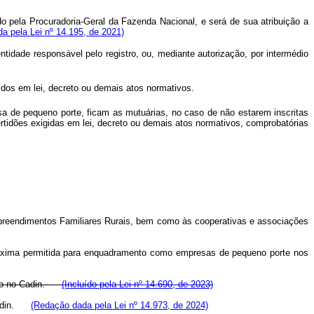
o pela Procuradoria-Geral da Fazenda Nacional, e será de sua atribuição a
a pela Lei nº 14.195, de 2021)
ntidade responsável pelo registro, ou, mediante autorização, por intermédio
idos em lei, decreto ou demais atos normativos.
sa de pequeno porte, ficam as mutuárias, no caso de não estarem inscritas
ertidões exigidas em lei, decreto ou demais atos normativos, comprobatórias
e Empreendimentos Familiares Rurais, bem como às cooperativas e associações
à máxima permitida para enquadramento como empresas de pequeno porte nos
gistro no Cadin.
(Incluído pela Lei nº 14.690, de 2023)
o Cadin.
(Redação dada pela Lei nº 14.973, de 2024)