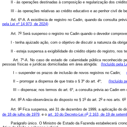
II - às operações destinadas à composição e regularização dos crédit
III - às operações relativas ao crédito educativo e ao penhor civil de
Art. 6º-A. A existência de registro no Cadin, quando da consulta prévia
pela Lei nº 14.973, de 2024)
o
Art. 7
Será suspenso o registro no Cadin quando o devedor comprove
I - tenha ajuizado ação, com o objetivo de discutir a natureza da obrig
II - esteja suspensa a exigibilidade do crédito objeto do registro, nos t
Art. 7º-A. No caso de estado de calamidade pública reconhecido pe
pessoas físicas e jurídicas domiciliadas em área atingida:
(Incluído pela L
I – suspender os prazos de inclusão de novos registros no Cadin;
II – prorrogar a dispensa de que trata o § 3º do art. 4º;
(Incluído p
III – dispensar, nos termos do art. 6º, a consulta prévia ao Cadin 
o
o
o
o
Art. 8
A não-observância do disposto no § 1
do art. 2
e nos arts. 6
o
Art. 9
Fica suspensa, até 31 de dezembro de 1999, a aplicação do d
o
de 18 de julho de 1979,
e o
art. 10 do Decreto-Lei n
2.163, de 19 de setem
Parágrafo único. O Ministro de Estado da Fazenda estabelecerá crono