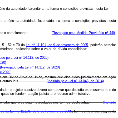
rio da autoridade fazendária, na forma e condições previstas nesta Lei.
critério da autoridade fazendária, na forma e condições previstas nesta
para autorizar o parcelamento.
(Revogado pela Medida Provisória nº 449,
s. 51, 52 e 70 da
Lei nº 11.101, de 9 de fevereiro de 2005
, poderão parcelar
percentuais mínimos, aplicados sobre o valor da dívida consolidada:
do pela Lei nº 14.112, de 2020)
020)
(Revogado pela Lei nº 14.112, de 2020)
de 2020)
não em Dívida Ativa da União, mesmo que discutidos judicialmente em ação
os regidos por outras leis.
(Incluído pela Lei nº 13.043, de 2014)
idade, o sujeito passivo deverá comprovar que desistiu expressamente e de
o sobre as quais se fundem a ação judicial e o recurso administrativo.
 e solicitar que eles sejam parcelados nos termos deste artigo.
(Incluído
. 58 da Lei no 11.101, de 9 de fevereiro de 2005
, bem como a decretação da