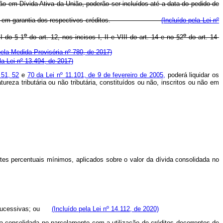
 não em Dívida Ativa da União, poderão ser incluídos até a data do pedido de
onstituídos em garantia dos respectivos créditos.
(Incluído pela Lei nº
o
o
II do § 1
do art. 12, nos incisos I, II e VIII do art. 14 e no §2
do art. 14-
pela Medida Provisória nº 780, de 2017)
la Lei nº 13.494, de 2017)
 51, 52
e
70 da Lei nº 11.101, de 9 de fevereiro de 2005,
poderá liquidar os
reza tributária ou não tributária, constituídos ou não, inscritos ou não em
es percentuais mínimos, aplicados sobre o valor da dívida consolidada no
 e sucessivas; ou
(Incluído pela Lei nº 14.112, de 2020)
ida consolidada no parcelamento com a utilização de créditos decorrentes de