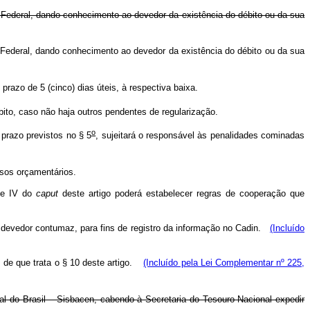
l Federal, dando conhecimento ao devedor da existência do débito ou da sua
l Federal, dando conhecimento ao devedor da existência do débito ou da sua
razo de 5 (cinco) dias úteis, à respectiva baixa.
ébito, caso não haja outros pendentes de regularização.
o
 prazo previstos no § 5
, sujeitará o responsável às penalidades cominadas
rsos orçamentários.
I e IV do
caput
deste artigo poderá estabelecer regras de cooperação que
de devedor contumaz, para fins de registro da informação no Cadin.
(Incluído
os de que trata o § 10 deste artigo.
(Incluído pela Lei Complementar nº 225,
l do Brasil – Sisbacen, cabendo à Secretaria do Tesouro Nacional expedir