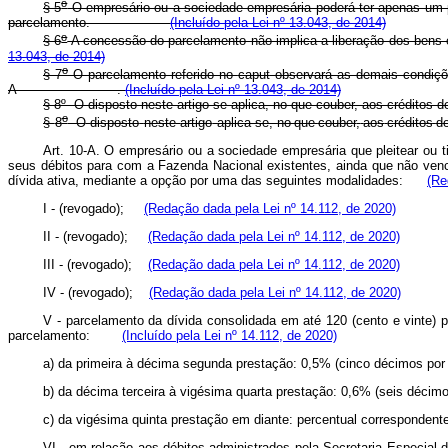
o
§ 5
O empresário ou a sociedade empresária poderá ter apenas um 
parcelamento.
(Incluído pela Lei nº 13.043, de 2014)
o
§ 6
A concessão do parcelamento não implica a liberação dos b
13.043, de 2014)
o
§ 7
O parcelamento referido no
caput
observará as demais condiçõe
A .
(Incluído pela Lei nº 13.043, de 2014)
§ 8
º
O disposto neste artigo se aplica, no que couber, aos créditos 
o
§
8
O
disposto
neste
artigo
aplica-se,
n
o
qu
e
couber
,
ao
s
crédito
s
d
Art. 10-A. O empresário ou a sociedade empresária que pleitear ou t
seus débitos para com a Fazenda Nacional existentes, ainda que não vencido
dívida ativa, mediante a opção por uma das seguintes modalidades:
(Re
I - (revogado);
(Redação dada pela Lei nº 14.112, de 2020)
II - (revogado);
(Redação dada pela Lei nº 14.112, de 2020)
III - (revogado);
(Redação dada pela Lei nº 14.112, de 2020)
IV - (revogado);
(Redação dada pela Lei nº 14.112, de 2020)
V - parcelamento da dívida consolidada em até 120 (cento e vinte) 
parcelamento:
(Incluído pela Lei nº 14.112, de 2020)
a) da primeira à décima segunda prestação: 0,5% (cinco décimos 
b) da décima terceira à vigésima quarta prestação: 0,6% (seis dé
c) da vigésima quinta prestação em diante: percentual corresponde
VI - em relação aos débitos administrados pela Secretaria Especial d