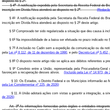
disposto no § 2
.
o
§ 4
A notificação expedida pela Secretaria da Receita Federal do Br
o
inscrição em Dívida Ativa atenderá ao disposto no § 2
.
(Redação
o
§ 4
A notificação expedida pela Secretaria da Receita Federal do Bra
o
inscrição em Dívida Ativa atenderá ao disposto no § 2
deste artigo.
o
§ 5
Comprovado ter sido regularizada a situação que deu causa à inclu
o
§ 6
Na impossibilidade de a baixa ser efetuada no prazo indicado no 
o
§ 7
A inclusão no Cadin sem a expedição da comunicação ou da notif
o
o
pela
Lei n
8.112, de 11 de dezembro de 1990
, e pelo
Decreto-Lei n
5.452, 
o
§ 8
O disposto neste artigo não se aplica aos débitos referentes a p
§ 9º Convênio entre a União, representada pela Procuradoria-Geral 
favoreçam a recuperação desses ativos.
(Incluído pela Lei nº 14.973, de 
§ 10. Os Estados, o Distrito Federal e os Municípios informarão ao 
pela Lei Complementar nº 225, de 2026)
§ 11. A União adotará ações com vistas a garantir a integração, a si
de 2026)
o
Art. 3
As informações fornecidas pelos órgãos e entidades integrant
orientações de natureza normativa, inclusive quanto ao disciplinamento das