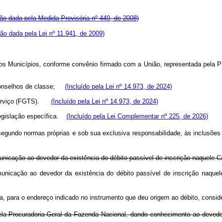
ão dada pela Medida Provisória nº 449, de 2008)
ão dada pela Lei nº 11.941, de 2009)
 e dos Municípios, conforme convênio firmado com a União, representada pe
e conselhos de classe;
(Incluído pela Lei nº 14.973, de 2024)
e Serviço (FGTS).
(Incluído pela Lei nº 14.973, de 2024)
egislação específica.
(Incluído pela Lei Complementar nº 225, de 2026)
 segundo normas próprias e sob sua exclusiva responsabilidade, às inclusões
unicação ao devedor da existência do débito passível de inscrição naquele C
omunicação ao devedor da existência do débito passível de inscrição naqu
a, para o endereço indicado no instrumento que deu origem ao débito, conside
ela Procuradoria-Geral da Fazenda Nacional, dando conhecimento ao devedor