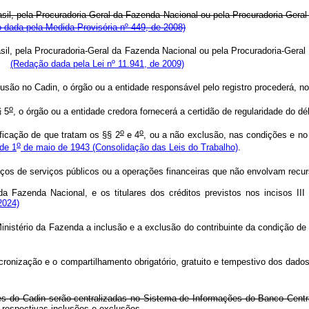
asil, pela Procuradoria-Geral da Fazenda Nacional ou pela Procuradoria-Gera
 dada pela Medida Provisória nº 449, de 2008)
sil, pela Procuradoria-Geral da Fazenda Nacional ou pela Procuradoria-Gera
(Redação dada pela Lei nº 11.941, de 2009)
são no Cadin, o órgão ou a entidade responsável pelo registro procederá, no p
o
§ 5
, o órgão ou a entidade credora fornecerá a certidão de regularidade do d
o
o
icação de que tratam os §§ 2
e 4
, ou a não exclusão, nas condições e no
o
de 1
de maio de 1943 (Consolidação das Leis do Trabalho)
.
reços de serviços públicos ou a operações financeiras que não envolvam recu
da Fazenda Nacional, e os titulares dos créditos previstos nos incisos II
2024)
Ministério da Fazenda a inclusão e a exclusão do contribuinte da condição 
ncronização e o compartilhamento obrigatório, gratuito e tempestivo dos dad
es do Cadin serão centralizadas no Sistema de Informações do Banco Centra
 respectivas inclusões e exclusões.