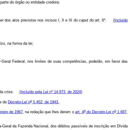
parte do órgão ou entidade credora;
er dos atos previstos nos incisos I, II e III do
caput
do art. 6º.
(Incluído
zo, na forma da lei;
r-Geral Federal, nos limites de suas competências, poderão, em favor das
ão da crise.
(Incluído pela Lei nº 14.973, de 2024)
o
 e do
Decreto-Lei n
5.452, de 1943.
o
o
reiro de 1967
, na redação que lhes deram o
art. 4
do Decreto-Lei n
1.687,
a-Geral da Fazenda Nacional, dos débitos passíveis de inscrição em Dívida