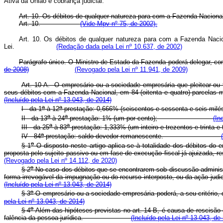
Ativa da União e cobrança judicial.
Art. 10. Os débitos de qualquer natureza para com a Fazenda Nacional 
Art. 10.
(Vide Mpv nº 75, de 2002).
Art. 10. Os débitos de qualquer natureza para com a Fazenda Nacion
Lei.
(Redação dada pela Lei nº 10.637, de 2002)
Parágrafo único. O Ministro de Estado da Fazenda poderá deleg
de 2008)
(Revogado pela Lei nº 11.941, de 2009)
Art. 10-A. O empresário ou a sociedade empresária que pleitear ou 
seus débitos com a Fazenda Nacional, em 84 (oitenta e quatro) parc
(Incluído pela Lei nº 13.043, de 2014)
a
a
I - da 1
à 12
prestação: 0,666% (seiscentos e sessenta e seis 
a
a
II - da 13
à 24
prestação: 1% (um por cento);
(In
a
a
III - da 25
à 83
prestação: 1,333% (um inteiro e trezentos e trinta
a
IV - 84
prestação: saldo devedor remanescente.
o
§ 1
O disposto neste artigo aplica-se à totalidade dos débitos do
proposta pelo sujeito passivo ou em fase de execução fiscal já aju
(Revogado pela Lei nº 14.112, de 2020)
o
§ 2
No caso dos débitos que se encontrarem sob discussão administra
forma irrevogável da impugnação ou do recurso interposto, ou da ação 
(Incluído pela Lei nº 13.043, de 2014)
o
§ 3
O empresário ou a sociedade empresária poderá, a seu critéri
pela Lei nº 13.043, de 2014)
o
§ 4
Além das hipóteses previstas no art. 14-B, é causa de rescisão
falência da pessoa jurídica.
(Incluído pela Lei nº 13.043, de