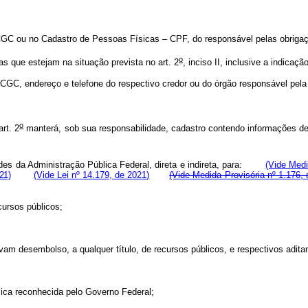
CGC ou no Cadastro de Pessoas Físicas – CPF, do responsável pelas obrigaçõ
o
cas que estejam na situação prevista no art. 2
, inciso II, inclusive a indica
 CGC, endereço e telefone do respectivo credor ou do órgão responsável pela
o
rt. 2
manterá, sob sua responsabilidade, cadastro contendo informações de
dades da Administração Pública Federal, direta e indireta, para:
(Vide Medi
21)
(Vide Lei nº 14.179, de 2021)
(Vide Medida Provisória nº 1.176, 
cursos públicos;
lvam desembolso, a qualquer título, de recursos públicos, e respectivos adit
lica reconhecida pelo Governo Federal;