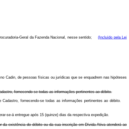
la Procuradoria-Geral da Fazenda Nacional, nesse sentido;
(Incluído pela Lei
 no Cadin, de pessoas físicas ou jurídicas que se enquadrem nas hipóteses
adastro, fornecendo-se todas as informações pertinentes ao débito.
ele Cadastro, fornecendo-se todas as informações pertinentes ao débito.
rar-se-á entregue após 15 (quinze) dias da respectiva expedição.
 da existência do débito ou da sua inscrição em Dívida Ativa atenderá ao