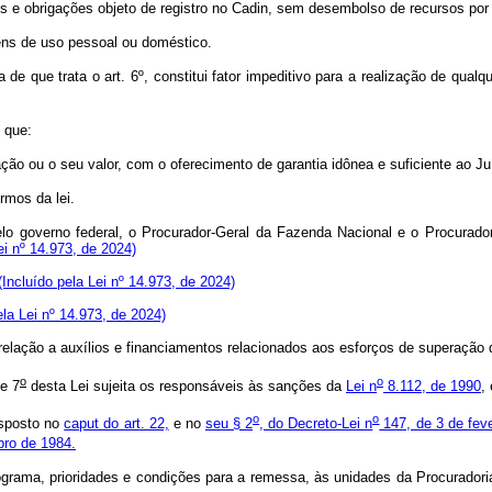
os e obrigações objeto de registro no Cadin, sem desembolso de recursos por 
 bens de uso pessoal ou doméstico.
 de que trata o art. 6º, constitui fator impeditivo para a realização de qualqu
 que:
ação ou o seu valor, com o oferecimento de garantia idônea e suficiente ao Juí
ermos da lei.
lo governo federal, o Procurador-Geral da Fazenda Nacional e o Procurado
ei nº 14.973, de 2024)
(Incluído pela Lei nº 14.973, de 2024)
ela Lei nº 14.973, de 2024)
em relação a auxílios e financiamentos relacionados aos esforços de superaç
o
o
e 7
desta Lei sujeita os responsáveis às sanções da
Lei n
8.112, de 1990
,
o
o
isposto no
caput do art. 22,
e no
seu § 2
, do Decreto-Lei n
147, de 3 de feve
bro de 1984.
grama, prioridades e condições para a remessa, às unidades da Procuradori