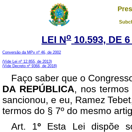
Pres
Subch
o
LEI N
10.593, DE 
Conversão da MPv nº 46, de 2002
(V
ide Lei nº 12.855, de 2013)
(Vide Decreto nº 9366, de 2018)
Faço saber que o Congresso
DA REPÚBLICA
, nos termos 
sancionou, e eu, Ramez Tebet
termos do § 7º do mesmo artig
Art. 1
º
Esta Lei dispõe so