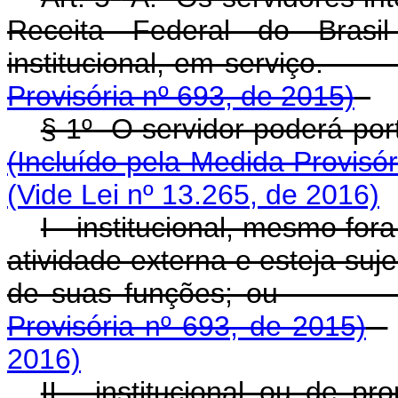
Receita Federal do Brasi
institucional, em
Provisória nº 693, de 2015)
§ 1
º
O servidor pode
(Incluído pela Medida Provisór
(Vide Lei nº 13.265, de 2016)
I - institucional, mesmo f
atividade externa e esteja suj
de suas funç
Provisória nº 693, de 2015)
2016)
II - institucional ou de p