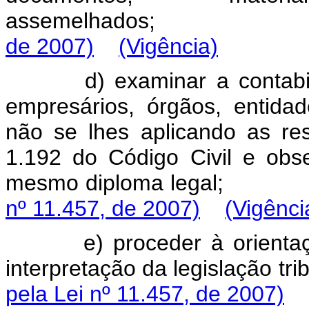
assemelhados
de 2007)
(Vigência)
d)
examinar
a
contab
empresários,
órgãos,
entidad
não
se
lhes
aplicando
as
re
1.192
do
Código
Civil
e
obs
mesmo
diploma
leg
nº 11.457, de 2007)
(Vigênci
e)
proceder
à
orienta
interpretação
da
legislação
t
pela Lei nº 11.457, de 2007)