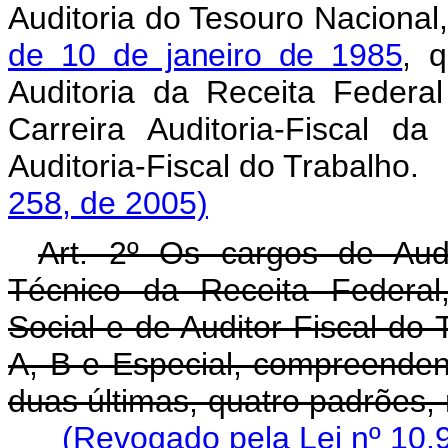
Auditoria do Tesouro Nacional
de 10 de janeiro de 1985
, 
Auditoria da Receita Federa
Carreira Auditoria-Fiscal d
Auditoria-Fiscal do T
258, de 2005)
Art. 2º Os cargos de Audi
Técnico da Receita Federal,
Social e de Auditor-Fiscal do
A, B e Especial, compreendend
duas últimas, quatro padrões, 
(Revogado pela Lei nº 10.