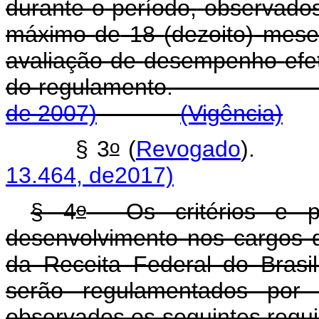
durante
o
período,
observado
máximo
de
18
(dezoito)
mese
avaliação
de
desempenho
efe
do
regulamento
de 2007)
(Vigência)
o
§ 3
(
Revogado
13.464, de2017)
o
§ 4
Os critérios e pro
desenvolvimento nos cargos d
da Receita Federal do Brasil
serão regulamentados por 
observados os seguin