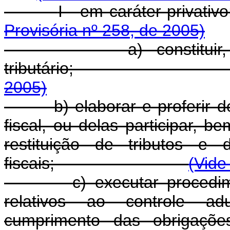
I - em carát
Provisória nº 258, de 2005)
a) constitui
tributário
2005)
b) elaborar e proferir 
fiscal, ou delas participar,
restituição de tributos e 
fiscais;
(Vide
c) executar procedim
relativos ao controle adu
cumprimento das obrigações 