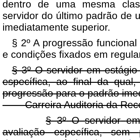
dentro de uma mesma clas
servidor do último padrão de 
imediatamente superior.
§ 2º A progressão funcional
e condições fixados em regul
§ 3º O servidor em estágio 
específica, ao final da qual
progressão para o padrão imedi
Carreira Auditoria da Rece
§ 3º
O
servidor
e
avaliação
específica,
sem