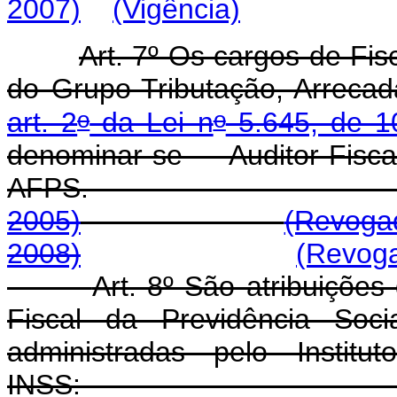
2007)
(Vigência)
Art. 7º Os cargos de Fis
do Grupo-Tributação, Arrecad
o
o
art. 2
da Lei n
5.645, de 1
denominar-se Auditor-Fi
AFPS
2005)
(Revogad
2008)
(Revoga
Art. 8º São atribuiçõe
Fiscal da Previdência Socia
administradas pelo Instit
INSS