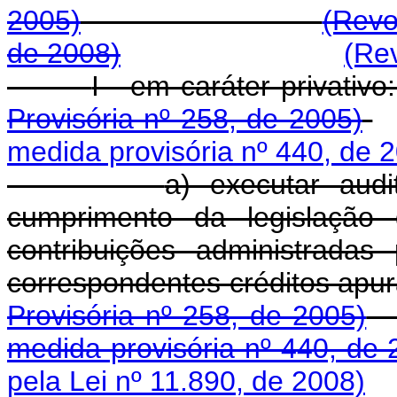
2005)
(Revo
de 2008)
(Re
I - em carát
Provisória nº 258, de 2005)
medida provisória nº 440, de 
a) executar audit
cumprimento da legislação 
contribuições administradas
correspondentes cré
Provisória nº 258, de 2005)
medida provisória nº 440, de 
pela Lei nº 11.890, de 2008)