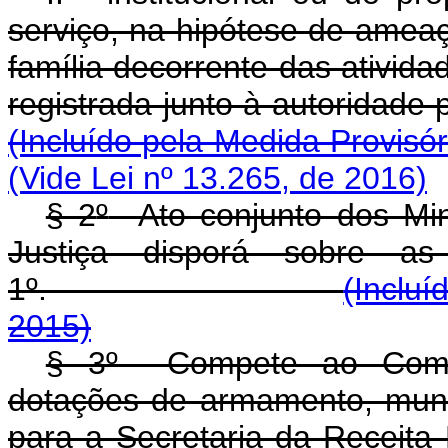
serviço, na hipótese de ameaç
família decorrente das ativi
registrada junto à aut
(Incluído pela Medida Provisór
(Vide Lei nº 13.265, de 2016)
§ 2
º
Ato conjunto dos Min
Justiça disporá sobre a
1
º
.
(Incluí
2015)
§ 3
º
Compete ao Comand
dotações de armamento, muni
para a Secretaria da 