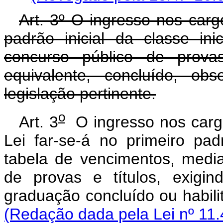
Art. 3º O ingresso nos cargo
padrão inicial da classe ini
concurso público de provas
equivalente, concluído, ob
legislação pertinente.
o
Art.
3
O
ingresso
nos
car
Lei
far-se-á
no
primeiro
pad
tabela
de
vencimentos,
medi
de
provas
e
títulos,
exigin
graduação
concluído
ou
habil
(Redação dada pela Lei nº 11.