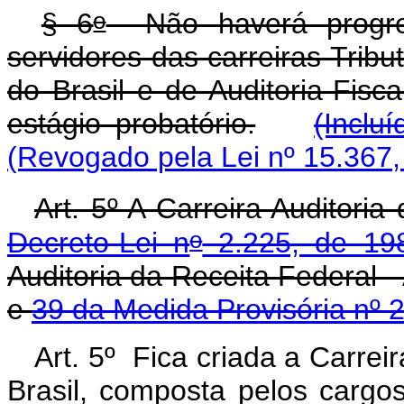
o
§ 6
Não haverá progres
servidores das carreiras Tribu
do Brasil e de Auditoria-Fisc
estágio probatório.
(Inclu
(Revogado pela Lei nº 15.367,
Art. 5º A Carreira Auditoria
o
Decreto-Lei n
2.225, de 19
Auditoria da Receit
e
39 da Medida Provisória nº 
Art. 5º
Fica
criada
a
Carreir
Brasil,
composta
pelos
cargo