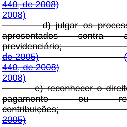
440, de 2008)
2008)
d) julgar os proce
apresentados contra 
previdenciár
de 2005)
440, de 2008)
2008)
e) reconhecer o direi
pagamento ou rec
contribuições
2005)