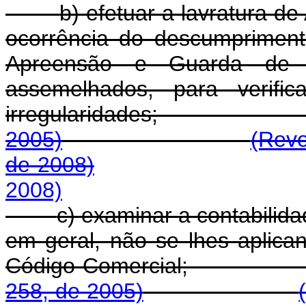
b) efetuar a lavratura d
ocorrência do descumpriment
Apreensão e Guarda de do
assemelhados, para verifi
irregularidades
2005)
(Revo
de 2008)
2008)
c) examinar a contabilid
em geral, não se lhes aplica
Código Comer
258, de 2005)