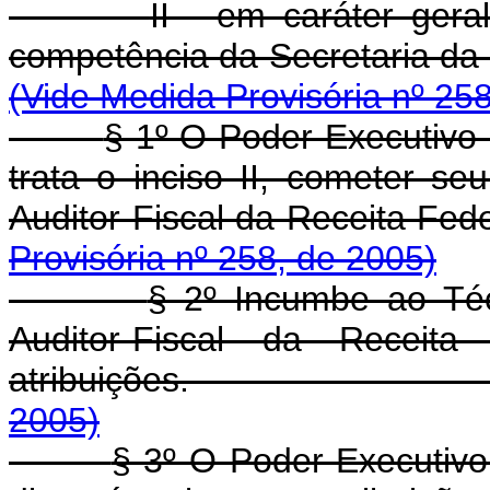
II - em caráter gera
competência da Secre
(Vide Medida Provisória nº 25
§ 1º O Poder Executivo 
trata o inciso II, cometer seu
Auditor-Fiscal da R
Provisória nº 258, de 2005)
§ 2º Incumbe ao Téc
Auditor-Fiscal da Receit
atribuições
2005)
§ 3º O Poder Executivo,