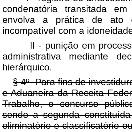
condenatória
transitada
em
envolva
a
prática
de
ato
incompatível
com
a
idoneidad
II
-
punição
em
proces
administrativa
mediante
dec
hierárquico.
§ 4
º
Para fins de investidur
e Aduaneira da Receita Federa
Trabalho, o concurso públi
sendo a segunda constituída
eliminatório e classifica