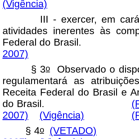
(Vigência)
III
-
exercer,
em
cará
atividades
inerentes
às
comp
Federal
do
Brasi
2007)
o
§
3
Observado
o
disp
regulamentará
as
atribuiçõe
Receita
Federal
do
Brasil
e
An
do
Brasil.
(
2007)
(Vigência)
(
o
§
4
(VETADO)