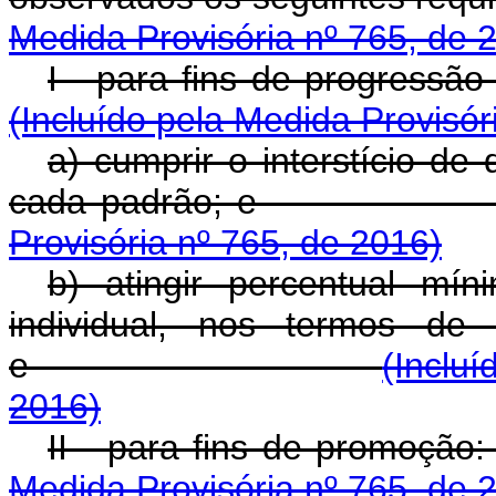
Medida Provisória nº 765, de 
I - para fins de
(Incluído pela Medida Provisór
a) cumprir o interstício de
cada padr
Provisória nº 765, de 2016)
b) atingir percentual m
individual, nos termos de 
e
(Incluí
2016)
II - para fins
Medida Provisória nº 765, de 