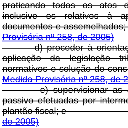
praticando todos os atos de
inclusive os relativos à a
documentos e a
Provisória nº 258, de 2005)
d) proceder à orienta
aplicação da legislação tr
normativos e solu
Medida Provisória nº 258, de 
e) supervisionar as 
passivo efetuadas por intermé
plantão fiscal
de 2005)