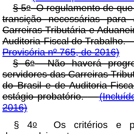
o
§ 5
O regulamento de que t
transição necessárias par
Carreiras Tributária e Aduanei
Auditoria-Fiscal do
Provisória nº 765, de 2016)
o
§ 6
Não haverá progres
servidores das Carreiras Tribu
do Brasil e de Auditoria-Fisc
estágio probatório.
(Incluí
2016)
o
§ 4
Os critérios e pr