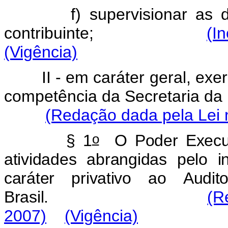
f)
supervisionar
as
contribuinte;
(I
(Vigência)
II
-
em
caráter
geral,
exer
competência
da
Secretaria
da
(Redação dada pela Lei 
o
§
1
O
Poder
Execu
atividades
abrangidas
pelo
i
caráter
privativo
ao
Audito
Brasil.
(R
2007)
(Vigência)