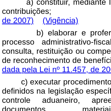
a)
constituir,
mediante
contribuições
de 2007)
(Vigência)
b)
elaborar
e
profer
processo
administrativo-fiscal
consulta,
restituição
ou
compe
de
reconhecimento
de
benefíc
dada pela Lei nº 11.457, de 2
c)
executar
procediment
definidos
na
legislação
específ
controle
aduaneiro,
apre
documentos,
materiai