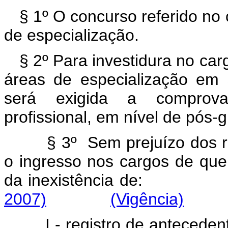
§ 1º O concurso referido no 
de especialização.
§ 2º Para investidura no car
áreas de especialização em 
será exigida a comprova
profissional, em nível de pós-
§ 3º
Sem
prejuízo
dos
o
ingresso
nos
cargos
de
que
da
inexistência
de
2007)
(Vigência)
I
-
registro
de
anteceden