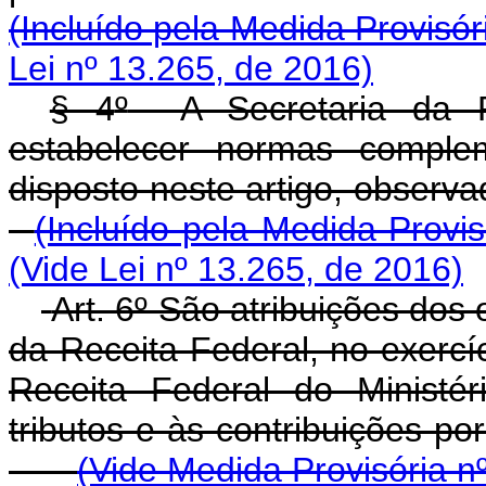
(Incluído pela Medida Provisór
Lei nº 13.265, de 2016)
§ 4
º
A Secretaria da Re
estabelecer normas comple
disposto neste artigo, o
(Incluído pela Medida Provi
(Vide Lei nº 13.265, de 2016)
Art. 6º São atribuições dos
da Receita Federal, no exercí
Receita Federal do Ministé
tributos e às contribu
(Vide Medida Provisória n