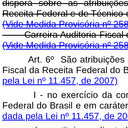
disporá sobre as atribuiçõe
Receita Federal e de 
(Vide Medida Provisória nº 25
Carreira Auditoria-Fi
(Vide Medida Provisória nº 25
Art. 6º
São
atribuições
Fiscal
da
Receita
Federal
do
pela Lei nº 11.457, de 2007)
I
-
no
exercício
da
co
Federal
do
Brasil
e
em
caráte
dada pela Lei nº 11.457, de 2