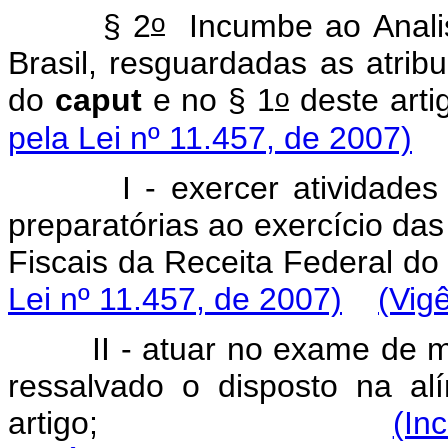
o
§
2
Incumbe
ao
Anali
Brasil,
resguardadas
as
atrib
o
do
caput
e
no
§
1
deste
a
pela Lei nº 11.457, de 2007)
I
-
exercer
atividades
preparatórias
ao
exercício
das
Fiscais
da
Receita
Federal
do
Lei nº 11.457, de 2007)
(Vig
II
-
atuar
no
exame
de
m
ressalvado
o
disposto
na
al
artigo;
(In