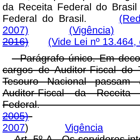
da
Receita
Federal
do
Brasil
Federal
do
Brasil.
(Red
2007)
(Vigência)
2016)
(Vide Lei nº 13.464,
Parágrafo único. Em decor
cargos de Auditor-Fiscal do
Tesouro Nacional passam a
Auditor-Fiscal da Receit
Federal
2005)
2007
)
Vigência
Art. 5
º
-A. Os servidores int