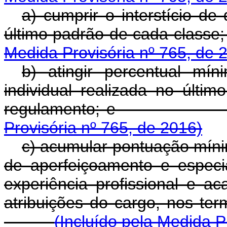
a) cumprir o interstício de
último padrão de
Medida Provisória nº 765, de 
b) atingir percentual m
individual realizada no últi
regulamen
Provisória nº 765, de 2016)
c) acumular pontuação míni
de aperfeiçoamento e espec
experiência profissional e 
atribuições do cargo, nos te
(Incluído pela Medida P