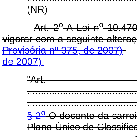
(NR)
o
o
Art. 2
A Lei n
10.470
vigorar com a seguinte 
Provisória nº 375, de 2007)
de 2007).
"Ar
........................................
........................................
o
§ 2
O docente da carreir
Plano Único de Classific