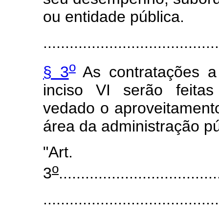
ou entidade pública.
........................................
o
§ 3
As contratações a
inciso VI serão feitas
vedado o aproveitament
área da administração pú
"Art.
o
3
....................................
........................................