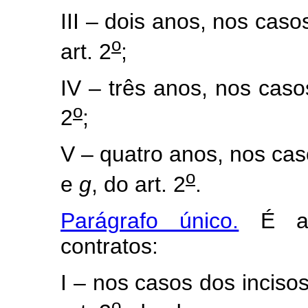
III – dois anos, nos caso
o
art. 2
;
IV – três anos, nos caso
o
2
;
V – quatro anos, nos cas
o
e
g
, do art. 2
.
Parágrafo único.
É adm
contratos:
I – nos casos dos incisos 
o