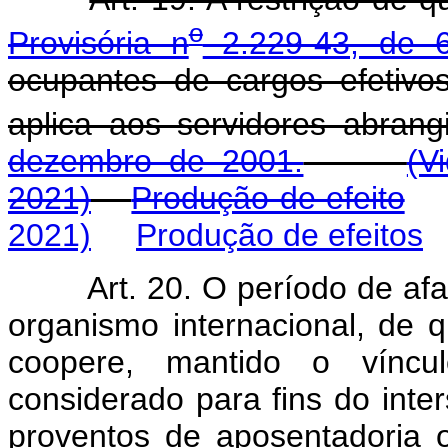
o
Provisória n
2.229-43, de 
ocupantes de cargos efetivo
aplica aos servidores abran
dezembro de 2001.
(V
2021)
Produção de efeito
2021)
Produção de efeitos
Art. 20. O período de af
organismo internacional, de q
coopere, mantido o víncu
considerado para fins do inter
proventos de aposentadoria