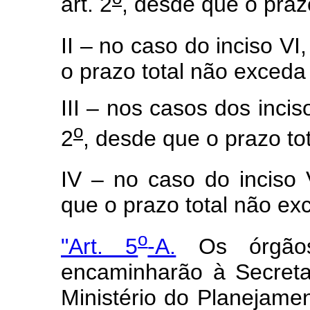
art. 2
, desde que o praz
II – no caso do inciso VI
o prazo total não exceda
III – nos casos dos incis
o
2
, desde que o prazo to
IV – no caso do inciso 
que o prazo total não ex
o
"Art. 5
-A.
Os órgãos 
encaminharão à Secret
Ministério do Planejame