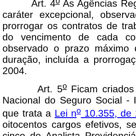
o
Art. 4
As Agências Reg
caráter excepcional, observa
prorrogar os contratos de tra
do vencimento de cada con
observado o prazo máximo 
duração, incluída a prorroga
2004.
o
Art. 5
Ficam criados 
Nacional do Seguro Social - 
o
que trata a
Lei n
10.355, de
oitocentos cargos efetivos, 
cinco de Analista Previdenciá