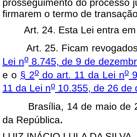
prosseguimento do processo j
firmarem o termo de transação 
Art. 24. Esta Lei entra e
Art. 25. Ficam revogado
o
Lei n
8.745, de 9 de dezemb
o
o
e o
§ 2
do art. 11 da Lei n
9
o
11 da Lei n
10.355, de 26 de
Brasília, 14 de maio de 2
.
da República
LUIZ INÁCIO LULA DA SILVA