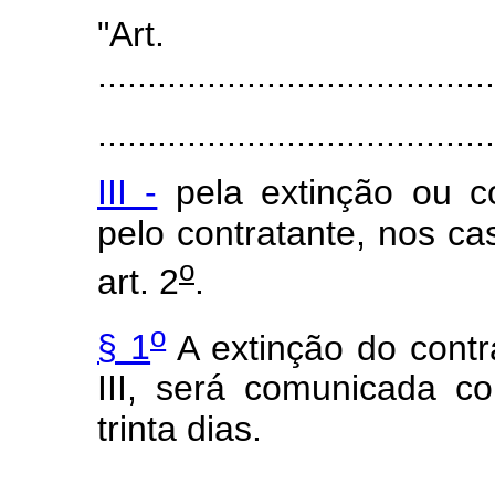
"Art
........................................
........................................
III -
pela extinção ou co
pelo contratante, nos c
o
art. 2
.
o
§ 1
A extinção do contra
III, será comunicada 
trinta dias.
.......................................