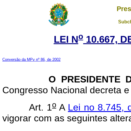
Pres
Subch
o
LEI N
10.667, D
Conversão da MPv nº 86, de 2002
O PRESIDENTE DA
Congresso Nacional decreta e 
o
Art. 1
A
Lei no 8.745,
vigorar com as seguintes alter