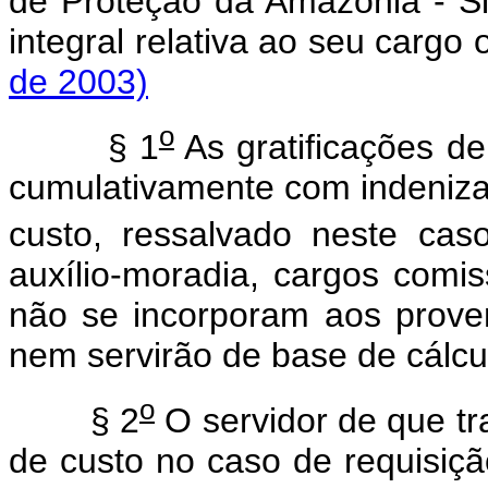
de Proteção da Amazônia - S
integral relativa ao seu carg
de 2003)
o
§ 1
As gratificações de
cumulativamente com indenizaç
custo, ressalvado neste cas
auxílio-moradia, cargos comi
não se incorporam aos prove
nem servirão de base de cálcu
o
§ 2
O servidor de que tr
de custo no caso de requisiç