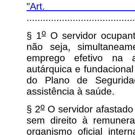
"Art
........................................
o
§ 1
O servidor ocupan
não seja, simultaneam
emprego efetivo na ad
autárquica e fundacional 
do Plano de Segurida
assistência à saúde.
o
§ 2
O servidor afastado 
sem direito à remunera
organismo oficial inter