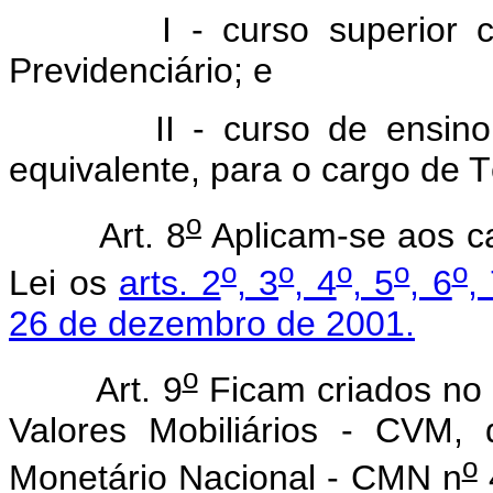
I - curso superior 
Previdenciário; e
II - curso de ensin
equivalente, para o cargo de T
o
Art. 8
Aplicam-se aos ca
o
o
o
o
o
Lei os
arts. 2
, 3
, 4
, 5
, 6
,
26 de dezembro de 2001.
o
Art. 9
Ficam criados no
Valores Mobiliários - CVM,
o
Monetário Nacional - CMN n