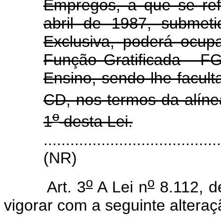
Empregos, a que se ref
abril de 1987, submet
Exclusiva, poderá ocu
Função Gratificada - FG
Ensino, sendo-lhe facul
CD, nos termos da alín
o
1
desta Lei.
.......................................
(NR)
o
o
Art. 3
A Lei n
8.112, d
vigorar com a seguinte alteraç