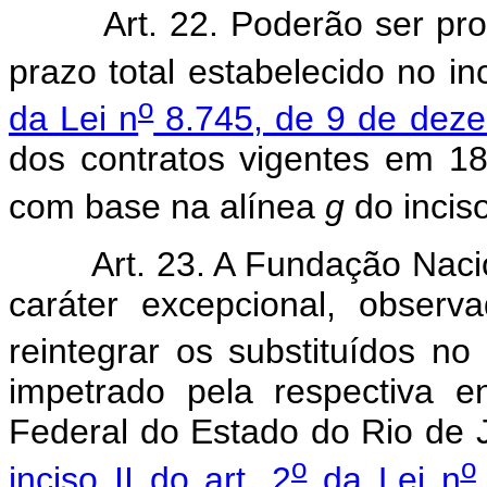
Art. 22. Poderão ser p
prazo total estabelecido no i
o
da Lei n
8.745, de 9 de dez
dos contratos vigentes em 1
com base na alínea
g
do inciso
Art. 23. A Fundação Nac
caráter excepcional, observa
reintegrar os substituídos no
impetrado pela respectiva e
Federal do Estado do Rio de J
o
o
inciso II do art. 2
da Lei n