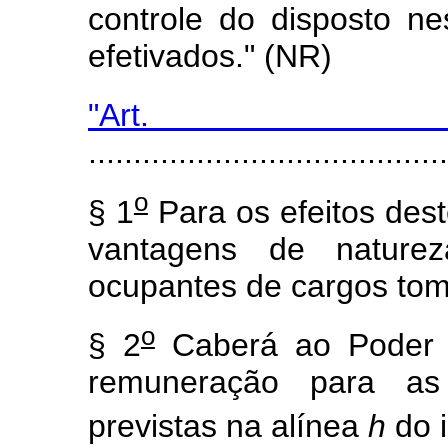
controle do disposto ne
efetivados." (NR)
"Ar
........................................
o
§ 1
Para os efeitos dest
vantagens de natureza
ocupantes de cargos to
o
§ 2
Caberá ao Poder E
remuneração para as 
previstas na alínea
h
do i