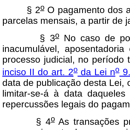
o
§ 2
O pagamento dos at
parcelas mensais, a partir de 
o
§ 3
No caso de po
inacumulável, aposentadori
processo judicial, no período 
o
o
inciso II do art. 2
da Lei n
9.
data de publicação desta Lei,
limitar-se-á à data daquele
repercussões legais do pagam
o
§ 4
As transações pr