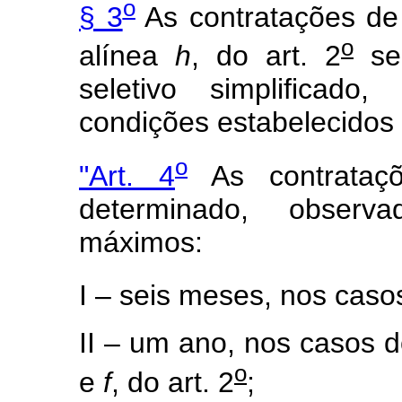
o
§ 3
As contratações de 
o
alínea
h
, do art. 2
ser
seletivo simplificado
condições estabelecidos 
o
"Art. 4
As contrataçõ
determinado, observ
máximos:
I – seis meses, nos casos 
II – um ano, nos casos do
o
e
f
, do art. 2
;