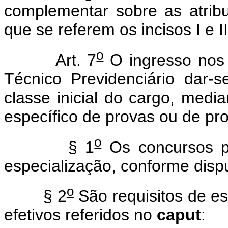
complementar sobre as atribu
que se referem os incisos I e II
o
Art. 7
O ingresso nos 
Técnico Previdenciário dar-
classe inicial do cargo, medi
específico de provas ou de prov
o
§ 1
Os concursos po
especialização, conforme dispu
o
§ 2
São requisitos de es
efetivos referidos no
caput
: