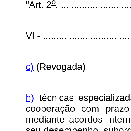
o
"Art. 2
. ..........................
........................................
VI - ..................................
........................................
c)
(Revogada).
........................................
h)
técnicas especializa
cooperação com prazo 
mediante acordos inter
seu desempenho, subord