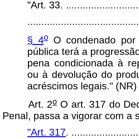
"Art. 33. ...........................
........................................
o
§ 4
O condenado por c
pública terá a progress
pena condicionada à r
ou à devolução do produt
acréscimos legais." (NR)
o
Art. 2
O art. 317 do Dec
Penal, passa a vigorar com a 
"Art. 317
. ........................