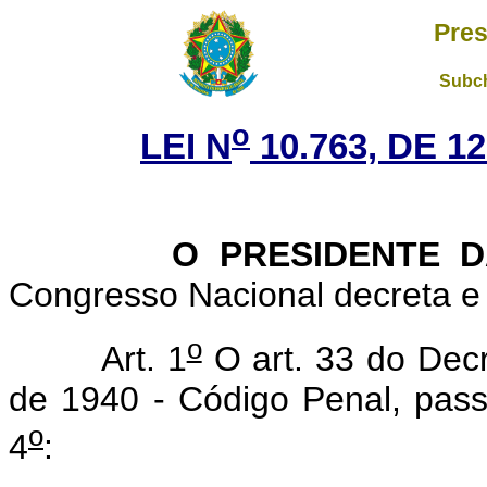
Pres
Subch
o
LEI N
10.763, DE 
O PRESIDENTE DA 
Congresso Nacional decreta e 
o
Art. 1
O art. 33 do Decr
de 1940 - Código Penal, pass
o
4
: