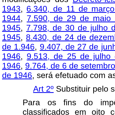
1943
,
6.340, de 11 de març
1944
,
7.590, de 29 de maio
1945
,
7.798, de 30 de julho 
1945
,
8.430, de 24 de dezem
de 1.946
,
9.407, de 27 de jun
1946
,
9.513, de 25 de julho
1946
,
9.764, de 6 de setembr
de 1946
, será efetuado com as
Art 2º
Substituir pelo 
Para os fins do impô
classificados em oito