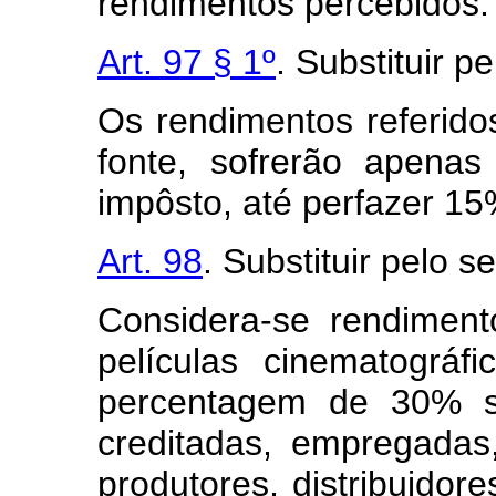
rendimentos percebidos.
Art. 97 § 1º
. Substituir p
Os rendimentos referidos
fonte, sofrerão apena
impôsto, até perfazer 15
Art. 98
. Substituir pelo s
Considera-se rendiment
películas cinematográfi
percentagem de 30% sô
creditadas, empregadas
produtores, distribuidore