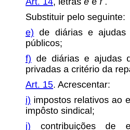
Art. 14
, letras
e
e
f
.
Substituir pelo seguinte:
e)
de diárias e ajudas 
públicos;
f)
de diárias e ajudas 
privadas a critério da rep
Art. 15
. Acrescentar:
i)
impostos relativos ao e
impôsto sindical;
j)
contribuições de e