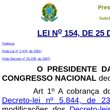
Pres
Subch
o
LEI N
154, DE 25
Vigência
(Vide Lei nº 1.474, de 1951)
(Vide Decreto nº 24.239, de 1947)
O PRESIDENTE DA 
CONGRESSO NACIONAL
dec
Art 1º A cobrança d
Decreto-lei nº 5.844, de 
modificações dos
Decreto-le