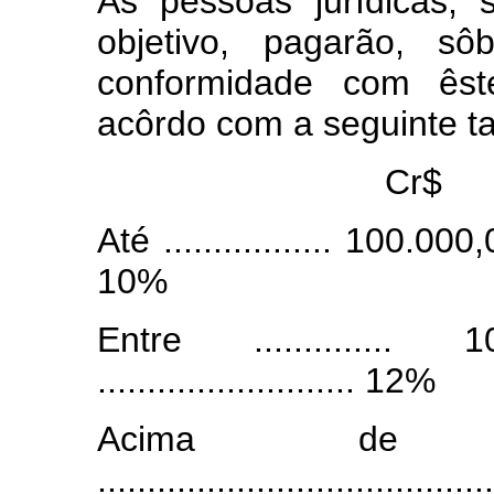
As pessoas jurídicas, 
objetivo, pagarão, s
conformidade com êste
acôrdo com a seguinte ta
Cr$
Até ................. 100.000,00 .
10%
Entre .............
.......................... 12%
Acima de ...
....................................