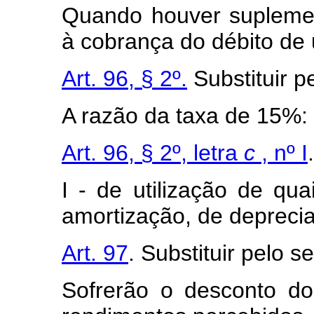
Quando houver suplemen
à cobrança do débito de
Art. 96, § 2º.
Substituir p
A razão da taxa de 15%:
Art. 96, § 2º, letra
c
, nº I
I - de utilização de qua
amortização, de deprecia
Art. 97
. Substituir pelo s
Sofrerão o desconto d