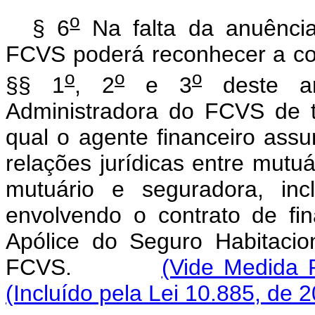
o
§ 6
Na falta da anuência
FCVS poderá reconhecer a cob
o
o
o
§§ 1
, 2
e 3
deste ar
Administradora do FCVS de 
qual o agente financeiro ass
relações jurídicas entre mutuár
mutuário e seguradora, inc
envolvendo o contrato de fi
Apólice do Seguro Habitaci
FCVS.
(Vide Medida P
(Incluído pela Lei 10.885, de 