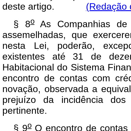
deste artigo.
(Redação d
o
§ 8
As Companhias de H
assemelhadas, que exercere
nesta Lei, poderão, excepc
existentes até 31 de dez
Habitacional do Sistema Finan
encontro de contas com cré
novação, observada a equiva
prejuízo da incidência dos
pertinente.
o
§ 9
O encontro de contas p