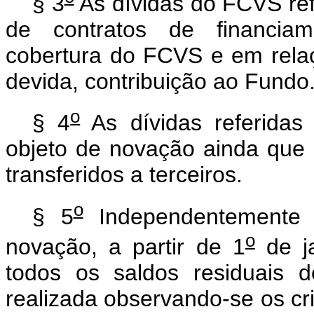
§ 3
As dívidas do FCVS ref
de contratos de financiam
cobertura do FCVS e em rela
devida, contribuição ao Fundo
o
§ 4
As dívidas referidas 
objeto de novação ainda que 
transferidos a terceiros.
o
§ 5
Independentemente 
o
novação, a partir de 1
de j
todos os saldos residuais 
realizada observando-se os crit