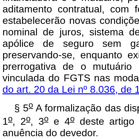
aditamento contratual, com f
estabelecerão novas condições
nominal de juros, sistema d
apólice de seguro sem gar
preservando-se, enquanto ex
prerrogativa de o mutuário 
vinculada do FGTS nas modal
do art. 20 da Lei nº 8.036, de
o
§ 5
A formalização das dis
o
o
o
o
1
, 2
, 3
e 4
deste artigo 
anuência do devedor.