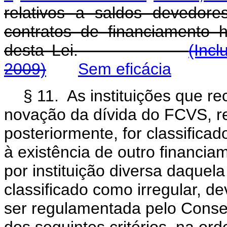
relativos a saldos devedor
contratos de financiamento h
desta Lei.
(Incl
2009)
Sem eficácia
§ 11. As instituições que re
novação da dívida do FCVS, re
posteriormente, for classifica
à existência de outro financ
por instituição diversa daque
classificado como irregular, d
ser regulamentada pelo Cons
dos seguintes critérios, n