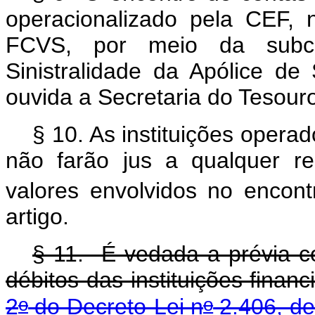
operacionalizado pela CEF, 
FCVS, por meio da subc
Sinistralidade da Apólice d
ouvida a Secretaria do Tesour
§ 10. As instituições oper
não farão jus a qualquer r
valores envolvidos no encont
artigo.
§ 11. É vedada a prévia co
débitos das instituições financ
o
o
2
do Decreto-Lei n
2.406, d