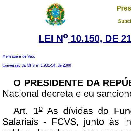
Pres
Subch
o
LEI N
10.150, DE 
Mensagem de Veto
Conversão da MPv nº 1.981-54, de 2000
O PRESIDENTE DA REPÚ
Nacional decreta e eu sanciono
o
Art. 1
As dívidas do Fun
Salariais - FCVS, junto às ins