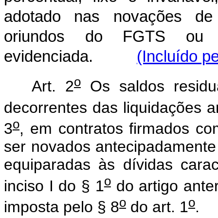
adotado nas novações de 
oriundos do FGTS ou 
evidenciada.
(Incluído p
o
Art. 2
Os saldos residu
decorrentes das liquidações a
o
3
, em contratos firmados co
ser novados antecipadamente 
equiparadas às dívidas carac
o
inciso I do § 1
do artigo ante
o
o
imposta pelo § 8
do art. 1
.