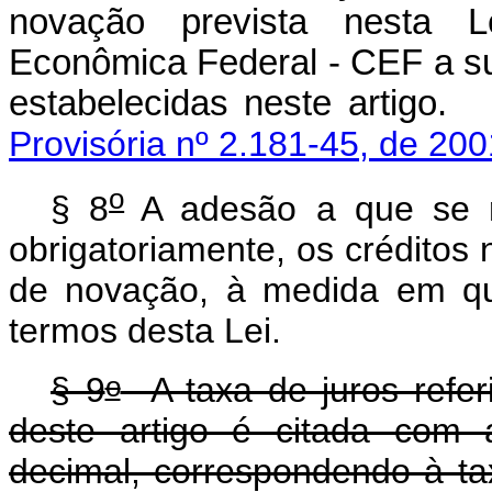
novação prevista nesta L
Econômica Federal - CEF a s
estabelecidas neste a
Provisória nº 2.181-45, de 200
o
§ 8
A adesão a que se r
obrigatoriamente, os créditos 
de novação, à medida em qu
termos desta Lei.
o
§ 9
A taxa de juros refer
deste artigo é citada com
decimal, correspondendo à ta