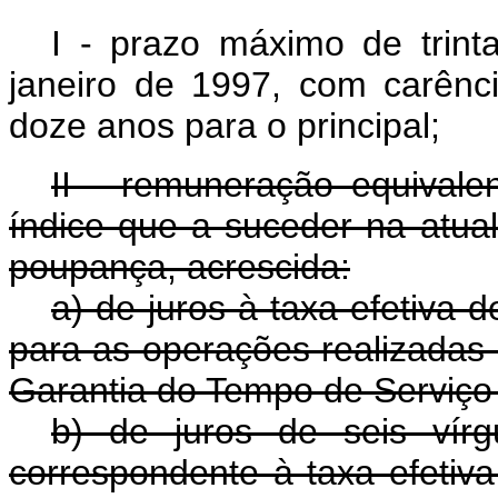
I - prazo máximo de trint
janeiro de 1997, com carênc
doze anos para o principal;
II - remuneração equivale
índice que a suceder na atua
poupança, acrescida:
a) de juros à taxa efetiva 
para as operações realizadas
Garantia do Tempo de Serviço
b) de juros de seis vír
correspondente à taxa efetiva