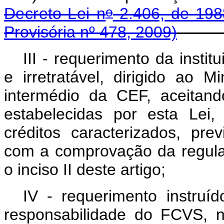
o
Decreto-Lei n
2.406, de 198
Provisória nº 478, 2009)
III - requerimento da instit
e irretratável, dirigido ao 
intermédio da CEF, aceitan
estabelecidas por esta Lei
créditos caracterizados, p
com a comprovação da regular
o inciso II deste artigo;
IV - requerimento instruí
responsabilidade do FCVS, n