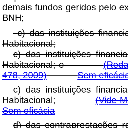
demais fundos geridos pelo ex
BNH;
c) das instituições finan
Habitacional;
c) das instituições financ
Habitacional; e
(Reda
478, 2009)
Sem eficáci
c) das instituições financ
Habitacional;
(Vide M
Sem eficácia
d) das
contraprestações r