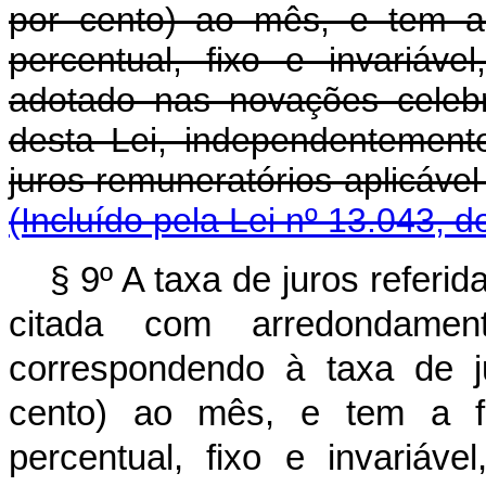
por cento) ao mês, e tem a 
percentual, fixo e invariáve
adotado nas novações celebr
desta Lei, independentement
juros remuneratórios aplic
(Incluído pela Lei nº 13.043, d
§ 9º A taxa de juros referida
citada com arredondame
correspondendo à taxa de j
cento) ao mês, e tem a fi
percentual, fixo e invariáve