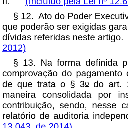
II.
(Incluído pela Lei nº 12.
§ 12. Ato do Poder Executi
que poderão ser exigidas gara
dívidas referidas neste ar
2012)
§ 13. Na forma definida 
comprovação do pagamento d
o
de que trata o § 3
do art. 
maneira consolidada por ins
contribuição, sendo, nesse c
relatório de auditoria 
13.043, de 2014)