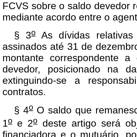
FCVS sobre o saldo devedor 
mediante acordo entre o agente
o
§ 3
As dívidas relativas
assinados até 31 de dezembr
montante correspondente a 
devedor, posicionado na da
extinguindo-se a responsa
contratos.
o
§ 4
O saldo que remanesce
o
o
1
e 2
deste artigo será obj
financiadora e o mutuário, po