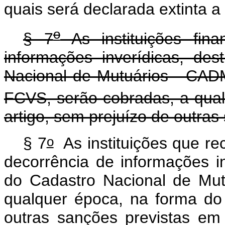
quais será declarada extinta a 
o
§ 7
As instituições fin
informações inverídicas, des
Nacional de Mutuários - CAD
FCVS, serão cobradas, a qual
artigo, sem prejuízo de outras
o
§ 7
As instituições que r
decorrência de informações in
do Cadastro Nacional de Mut
qualquer época, na forma do
outras sanções previstas em 