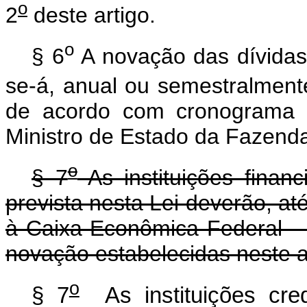
o
2
deste artigo.
o
§ 6
A novação das dívidas 
se-á, anual ou semestralmente
de acordo com cronograma a
Ministro de Estado da Fazend
o
§ 7
As instituições finan
prevista nesta Lei deverão, at
à Caixa Econômica Federal -
novação estabelecidas neste a
o
§ 7
As instituições cre