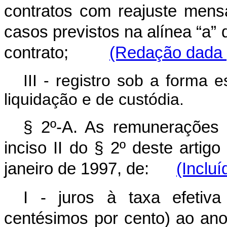
contratos com reajuste mens
casos previstos na alínea “a”
contrato;
(Redação dada p
III - registro sob a forma 
liquidação e de custódia.
§ 2º-A. As remunerações p
inciso II do § 2º deste artigo
janeiro de 1997, de:
(Incluí
I - juros à taxa efetiv
centésimos por cento) ao an