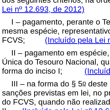
Lei nº 12.693, de 2012)
I – pagamento, perante o Te
mesma espécie, representativ
FCVS;
(Incluído pela Lei
II – pagamento em espécie,
Única do Tesouro Nacional, q
forma do inciso I;
(Incluí
o
III – na forma do § 5
deste 
sanções previstas em lei, no 
do FCVS, quando não realizado