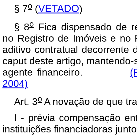
o
§ 7
(
VETADO
)
o
§ 8
Fica dispensado de re
no Registro de Imóveis e no 
aditivo contratual decorrente
caput deste artigo, mantendo-s
agente financeiro.
(
2004)
o
Art. 3
A novação de que trat
I - prévia compensação ent
instituições financiadoras jun