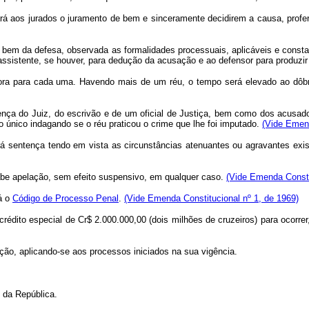
ará aos jurados o juramento de bem e sinceramente decidirem a causa, profe
 a bem da defesa, observada as formalidades processuais, aplicáveis e const
o assistente, se houver, para dedução da acusação e ao defensor para produzi
ora para cada uma. Havendo mais de um réu, o tempo será elevado ao dôbro
sença do Juiz, do escrivão e de um oficial de Justiça, bem como dos acusad
o único indagando se o réu praticou o crime que lhe foi imputado.
(Vide Emend
entença tendo em vista as circunstâncias atenuantes ou agravantes exist
cabe apelação, sem efeito suspensivo, em qualquer caso.
(Vide Emenda Consti
-á o
Código de Processo Penal
.
(Vide Emenda Constitucional nº 1, de 1969)
o crédito especial de Cr$ 2.000.000,00 (dois milhões de cruzeiros) para ocor
ação, aplicando-se aos processos iniciados na sua vigência.
da República.