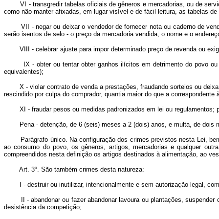
VI - transgredir tabelas oficiais de gêneros e mercadorias, ou de serviç
como não manter afixadas, em lugar visível e de fácil leitura, as tabelas 
VII - negar ou deixar o vendedor de fornecer nota ou caderno de venda d
serão isentos de selo - o preço da mercadoria vendida, o nome e o endereço
VIII - celebrar ajuste para impor determinado preço de revenda ou exig
IX - obter ou tentar obter ganhos ilícitos em detrimento do povo ou d
equivalentes);
X - violar contrato de venda a prestações, fraudando sorteios ou deixan
rescindido por culpa do comprador, quantia maior do que a correspondente 
XI - fraudar pesos ou medidas padronizados em lei ou regulamentos; pos
Pena - detenção, de 6 (seis) meses a 2 (dois) anos, e multa, de dois mil
Parágrafo único. Na configuração dos crimes previstos nesta Lei, bem 
ao consumo do povo, os gêneros, artigos, mercadorias e qualquer outra
compreendidos nesta definição os artigos destinados à alimentação, ao vest
Art. 3º. São também crimes desta natureza:
I - destruir ou inutilizar, intencionalmente e sem autorização legal, com
II - abandonar ou fazer abandonar lavoura ou plantações, suspender ou f
desistência da competição;