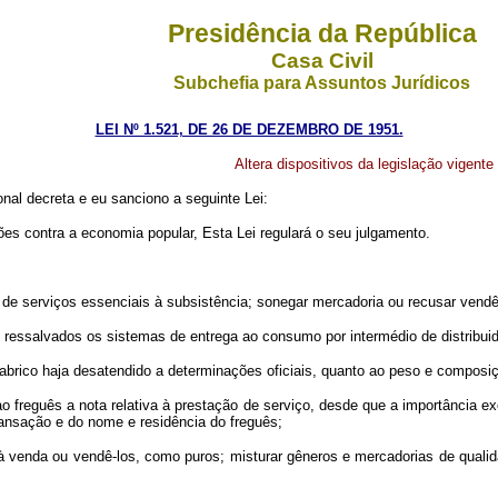
Presidência da República
Casa Civil
Subchefia para Assuntos Jurídicos
LEI Nº 1.521, DE 26 DE DEZEMBRO DE 1951.
Altera dispositivos da legislação vigent
al decreta e eu sanciono a seguinte Lei:
ões contra a economia popular, Esta Lei regulará o seu julgamento.
e serviços essenciais à subsistência; sonegar mercadoria ou recusar vendê
ressalvados os sistemas de entrega ao consumo por intermédio de distribui
brico haja desatendido a determinações oficiais, quanto ao peso e composi
freguês a nota relativa à prestação de serviço, desde que a importância e
ransação e do nome e residência do freguês;
venda ou vendê-los, como puros; misturar gêneros e mercadorias de qualida