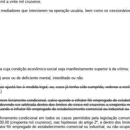
l a vinte mil cruzeiros.
ediadores que intervierem na operação usuária, bem como os cessionários de
essoa cuja condição econômico-social seja manifestamente superior à da vítima;
) anos ou de deficiente mental, interditado ou não.
juiz ajustá-los à medida legal, ou, caso já tenha sido cumprida, ordenar a re
)
nem livramento condicional, salvo quando o infrator fôr empregado do estabe
evendo ser arbitrada dentro dos limites de cinco mil cruzeiros a cinqüenta mi
uando o infrator fôr empregado do estabelecimento comercial ou industrial o
 livramento condicional em todos os casos permitidos pela legislação comu
000,00 (cinqüenta mil cruzeiros), nas hipóteses do artigo 2º, e dentro dos lim
ator fôr empregado do estabelecimento comercial ou industrial, ou não ocup