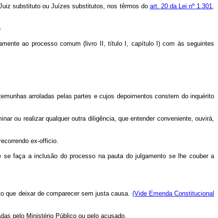
r Juiz substituto ou Juízes substitutos, nos têrmos do
art. 20 da Lei nº 1.301,
)
mente ao processo comum (livro II, título I, capítulo I) com às seguintes
temunhas arroladas pelas partes e cujos depoimentos constem do inquérito
r ou realizar qualquer outra diligência, que entender conveniente, ouvirá,
correndo ex-officio.
se faça a inclusão do processo na pauta do julgamento se lhe couber a
sôlto que deixar de comparecer sem justa causa.
(Vide Emenda Constitucional
das pelo Ministério Público ou pelo acusado.