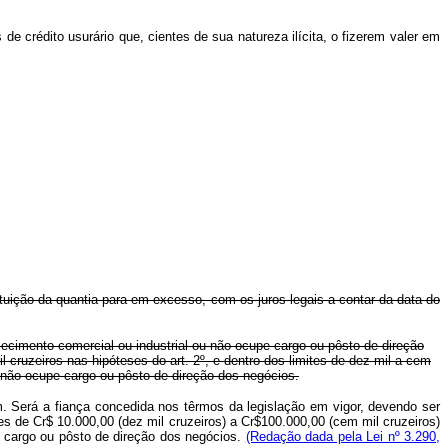
 crédito usurário que, cientes de sua natureza ilícita, o fizerem valer em
stituição da quantia para em excesso, com os juros legais a contar da data do
lecimento comercial ou industrial ou não ocupe cargo ou pôsto de direção
l cruzeiros nas hipóteses do art. 2º, e dentro dos limites de dez mil a cem
u não ocupe cargo ou pôsto de direção dos negócios.
m. Será a fiança concedida nos têrmos da legislação em vigor, devendo ser
ites de Cr$ 10.000,00 (dez mil cruzeiros) a Cr$100.000,00 (cem mil cruzeiros)
e cargo ou pôsto de direção dos negócios.
(Redação dada pela Lei nº 3.290,