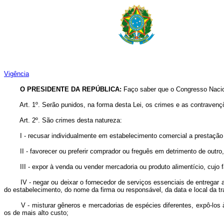
Vigência
O PRESIDENTE DA REPÚBLICA:
Faço saber que o Congresso Nacion
Art. 1º. Serão punidos, na forma desta Lei, os crimes e as contravenç
Art. 2º. São crimes desta natureza:
I - recusar individualmente em estabelecimento comercial a prestação d
II - favorecer ou preferir comprador ou freguês em detrimento de outro, 
III - expor à venda ou vender mercadoria ou produto alimentício, cujo fa
IV - negar ou deixar o fornecedor de serviços essenciais de entregar ao 
do estabelecimento, do nome da firma ou responsável, da data e local da t
V - misturar gêneros e mercadorias de espécies diferentes, expô-los à 
os de mais alto custo;