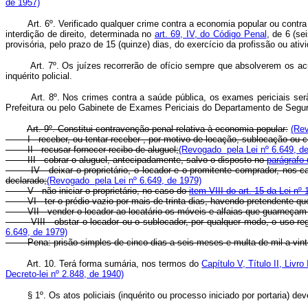
de 1957)
Art. 6º. Verificado qualquer crime contra a economia popular ou contra
interdição de direito, determinada no
art. 69, IV, do Código Penal
, de 6 (se
provisória, pelo prazo de 15 (quinze) dias, do exercício da profissão ou ativi
Art. 7º. Os juízes recorrerão de ofício sempre que absolverem os 
inquérito policial.
Art. 8º. Nos crimes contra a saúde pública, os exames periciais serã
Prefeitura ou pelo Gabinete de Exames Periciais do Departamento de Segura
Art. 9º. Constitui contravenção penal relativa à economia popular:
(Rev
I - receber, ou tentar receber , por motivo de locação, sublocação ou 
II - recusar fornecer recibo de aluguel;
(Revogado pela Lei nº 6.649, d
III - cobrar o aluguel, antecipadamente, salvo o disposto no
parágrafo 
IV - deixar o proprietário, o locador e o promitente comprador, nos c
declarado;
(Revogado pela Lei nº 6.649, de 1979)
V - não iniciar o proprietário, no caso do
item VIII do art. 15 da Lei nº
VI - ter o prédio vazio por mais de trinta dias, havendo pretendente 
VII - vender o locador ao locatário os móveis e alfaias que guarneçam
VIII - obstar o locador ou o sublocador, por qualquer modo, o uso r
6.649, de 1979)
Pena: prisão simples de cinco dias a seis meses e multa de mil a vint
Art. 10. Terá forma sumária, nos termos do
Capítulo V, Título II, Livr
Decreto-lei nº 2.848, de 1940)
§ 1º. Os atos policiais (inquérito ou processo iniciado por portaria) deve