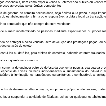
os essenciais, bem como expor à venda ou oferecer ao público ou vender tai
de preços aprovadas pelos órgãos competentes;
e gêneros de primeira necessidade, seja à vista ou a prazo, e cuja importâ
 do estabelecimento, a firma ou o responsável, a data e local da transação 
ir do comprador que não compre de outro vendedor;
e número indeterminado de pessoas mediante especulações ou processos fra
do de entregar a coisa vendida, sem devolução das prestações pagas, ou de
à depreciação do objeto.
suí-los ou detê-los, para efeitos de comércio, sabendo estarem fraudados.
 a cinqüenta mil cruzeiros.
como na de qualquer outro de defesa da economia popular, sua guarda e se
 espécie de coisas ou bens indispensáveis à subsistência do indivíduo e
uário e à iluminação, os terapêuticos ou sanitários, o combustível, a habitaç
 o fim de determinar alta de preços, em proveito próprio ou de terceiro, mat
azer suspender a atividade de fábricas, usinas ou quaisquer estabelecime