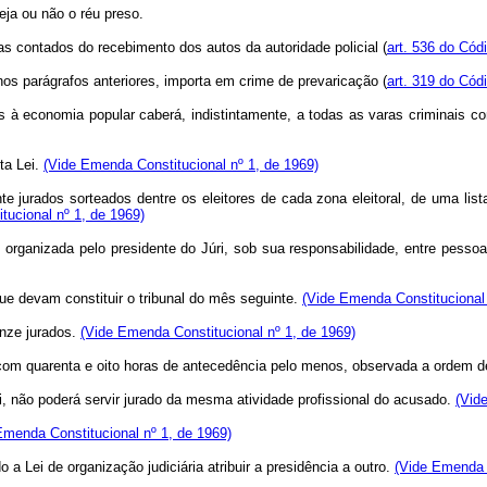
ja ou não o réu preso.
s contados do recebimento dos autos da autoridade policial (
art. 536 do Cód
os parágrafos anteriores, importa em crime de prevaricação (
art. 319 do Cód
ivas à economia popular caberá, indistintamente, a todas as varas criminai
ta Lei.
(Vide Emenda Constitucional nº 1, de 1969)
te jurados sorteados dentre os eleitores de cada zona eleitoral, de uma list
tucional nº 1, de 1969)
te organizada pelo presidente do Júri, sob sua responsabilidade, entre pesso
que devam constituir o tribunal do mês seguinte.
(Vide Emenda Constitucional 
inze jurados.
(Vide Emenda Constitucional nº 1, de 1969)
o com quarenta e oito horas de antecedência pelo menos, observada a ordem
, não poderá servir jurado da mesma atividade profissional do acusado.
(Vid
Emenda Constitucional nº 1, de 1969)
 a Lei de organização judiciária atribuir a presidência a outro.
(Vide Emenda C