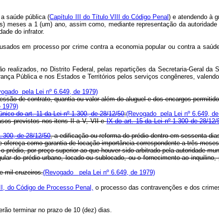
 a saúde pública (
Capítulo III do Título VIII do Código Penal
) e atendendo à g
is) meses a 1 (um) ano, assim como, mediante representação da autoridade po
dade do infrator.
acusados em processo por crime contra a economia popular ou contra a saúd
o realizados, no Distrito Federal, pelas repartições da Secretaria-Geral da 
nça Pública e nos Estados e Territórios pelos serviços congêneres, valendo
ogado pela Lei nº 6.649, de 1979)
cessão de contrato, quantia ou valor além do aluguel e dos encargos permitidos
e 1979)
único do art. 11 da Lei nº 1.300, de 28/12/50
;
(Revogado pela Lei nº 6.649, de
asos previstos nos itens II a V, VII e
IX do art. 15 da Lei nº 1.300 de 28/12/
 1.300, de 28/12/50
, a edificação ou reforma do prédio dentro em sessenta dia
que ofereça como garantia de locação importância correspondente a três meses
 o prédio, por preço superior ao que houver sido arbitrado pela autoridade mu
egular do prédio urbano, locado ou sublocado, ou o fornecimento ao inquilino
e mil cruzeiros.
(Revogado pela Lei nº 6.649, de 1979)
o II, do Código de Processo Penal,
o processo das contravenções e dos crimes
rão terminar no prazo de 10 (dez) dias.