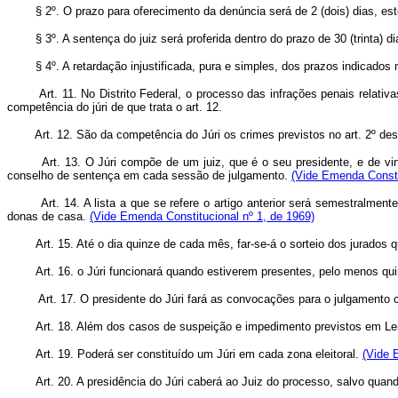
§ 2º. O prazo para oferecimento da denúncia será de 2 (dois) dias, este
§ 3º. A sentença do juiz será proferida dentro do prazo de 30 (trinta) dia
§ 4º. A retardação injustificada, pura e simples, dos prazos indicados n
Art. 11. No Distrito Federal, o processo das infrações penais relat
competência do júri de que trata o art. 12.
Art. 12. São da competência do Júri os crimes previstos no art. 2º des
Art. 13. O Júri compõe de um juiz, que é o seu presidente, e de vin
conselho de sentença em cada sessão de julgamento.
(Vide Emenda Consti
Art. 14. A lista a que se refere o artigo anterior será semestralmen
donas de casa.
(Vide Emenda Constitucional nº 1, de 1969)
Art. 15. Até o dia quinze de cada mês, far-se-á o sorteio dos jurados 
Art. 16. o Júri funcionará quando estiverem presentes, pelo menos qu
Art. 17. O presidente do Júri fará as convocações para o julgament
Art. 18. Além dos casos de suspeição e impedimento previstos em Lei
Art. 19. Poderá ser constituído um Júri em cada zona eleitoral.
(Vide 
Art. 20. A presidência do Júri caberá ao Juiz do processo, salvo quando