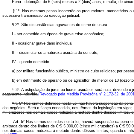
Pena - detenção, de 6 (seis) meses a 2 (dois) anos, e multa, de cinco mi
§ 1º. Nas mesmas penas incorrerão os procuradores, mandatários ou m
sucessiva transmissão ou execução judicial.
§ 2º. São circunstâncias agravantes do crime de usura:
I - ser cometido em época de grave crise econômica;
II - ocasionar grave dano individual;
III - dissimular-se a natureza usurária do contrato;
IV - quando cometido:
a) por militar, funcionário público, ministro de culto religioso; por p
b) em detrimento de operário ou de agricultor; de menor de 18 (dezoito
§ 3º. A estipulação de juros ou lucros usurários será nula, devendo o 
pagamento indevido.
(Revogado pela Medida Provisória nº 2.172-32, de 2001
Art. 5º Nos crimes definidos nesta Lei não haverá suspensão da pena 
dos negócios. Será a fiança concedida, nos têrmos da legislação em vigor, d
mil cruzeiros nos demais casos reduzida a metade dentro dêsses limites, q
Art. 5º Nos crimes definidos nesta lei, haverá suspensão da pena e
arbitrada dentro dos limites de Cr$ 5.000,00 (cinco mil cruzeiros) a Cr$ 50.
nos demais casos, reduzida à metade dentro dêsses limites, quando o infr