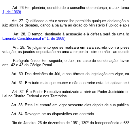
Art. 26 Em plenário, constituído o conselho de sentença, o Juiz tom
1, de 1969)
Art. 27. Qualificado a réu e sendo-lhe permitida qualquer declaração
juiz abrirá os debates, dando a palavra ao órgão do Ministério Público e a
Art. 28. O tempo, destinado à acusação e à defesa será de uma h
Emenda Constitucional nº 1, de 1969)
Art. 29. No julgamento que se realizará em sala secreta com a pre
votação, os jurados depositarão na urna a resposta - sim ou não - ao quesit
Parágrafo único. Em seguida, o Juiz, no caso de condenação, lavrará s
arts. 42 e 43 do Código Penal.
Art. 30. Das decisões do Júri, e nos têrmos da legislação em vigor, 
Art. 31. Em tudo mais que couber e não contrariar esta Lei aplicar-se
Art. 32. É o Poder Executivo autorizado a abrir ao Poder Judiciário 
Lei no Distrito Federal e nos Territórios.
Art. 33. Esta Lei entrará em vigor sessenta dias depois de sua public
Art. 34. Revogam-se as disposições em contrário.
Rio de Janeiro, 26 de dezembro de 1951; 130º da Independência e 63º 