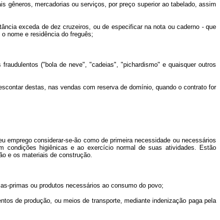
s gêneros, mercadorias ou serviços, por preço superior ao tabelado, assim
ncia exceda de dez cruzeiros, ou de especificar na nota ou caderno - que
e o nome e residência do freguês;
udulentos ("bola de neve", "cadeias", "pichardismo" e quaisquer outros
scontar destas, nas vendas com reserva de domínio, quando o contrato for
u emprego considerar-se-ão como de primeira necessidade ou necessários
m condições higiênicas e ao exercício normal de suas atividades. Estão
ão e os materiais de construção.
érias-primas ou produtos necessários ao consumo do povo;
ntos de produção, ou meios de transporte, mediante indenização paga pela