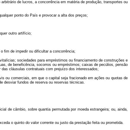
 arbitrário de lucros, a concorrência em matéria de produção, transportes ou
lquer ponto do País e provocar a alta dos preços;
er outro artifício;
im de impedir ou dificultar a concorrência;
italícias; sociedades para empréstimos ou financiamento de construções e
uas, de beneficência, socorros ou empréstimos; caixas de pecúlios, pensão
r das cláusulas contratuais com prejuízo dos interessados;
is ou comerciais, em que o capital seja fracionado em ações ou quotas de
 de desviar fundos de reserva ou reservas técnicas.
ficial de câmbio, sobre quantia permutada por moeda estrangeira; ou, ainda,
xceda o quinto do valor corrente ou justo da prestação feita ou prometida.