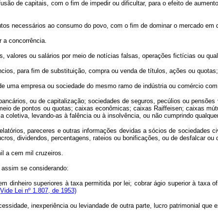
ão de capitais, com o fim de impedir ou dificultar, para o efeito de aumento
s necessários ao consumo do povo, com o fim de dominar o mercado em qua
 a concorrência.
alores ou salários por meio de notícias falsas, operações fictícias ou qualqu
os, para fim de substituição, compra ou venda de títulos, ações ou quotas;
 uma empresa ou sociedade do mesmo ramo de indústria ou comércio com o f
cários, ou de capitalização; sociedades de seguros, pecúlios ou pensões v
meio de pontos ou quotas; caixas econômicas; caixas Raiffeisen; caixas mút
 coletiva, levando-as à falência ou à insolvência, ou não cumprindo qualque
atórios, pareceres e outras informações devidas a sócios de sociedades civ
lucros, dividendos, percentagens, rateios ou bonificações, ou de desfalcar ou
l a cem mil cruzeiros.
, assim se considerando:
m dinheiro superiores à taxa permitida por lei; cobrar ágio superior à taxa o
(Vide Lei nº 1.807, de 1953)
essidade, inexperiência ou leviandade de outra parte, lucro patrimonial que e