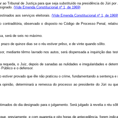
tar ao Tribunal de Justiça para que seja substituído na presidência do Júri po
esignado.
(Vide Emenda Constitucional nº 1, de 1969)
estinados aos serviços eleitorais.
(Vide Emenda Constitucional nº 1, de 1969
 contraditória, observado o disposto no Código de Processo Penal, relativa
a, será de seis no máximo.
zo de quinze dias se o réu estiver prêso, e de vinte quando sôlto.
r, mediante têrmo lavrado nos autos, será dispensada a inquirição das tes
ueda, o Juiz, depois de sanadas as nulidades e irregularidades e determina
 Público e o defensor.
tiver provado que êle não praticou o crime, fundamentando a sentença e re
inião, determinará a remessa do processo ao presidente do Júri ou que 
 intimados do dia designado para o julgamento. Será julgado à revelia o réu 
que, previamente, e com quarenta e oito horas de antecedência, forem indica