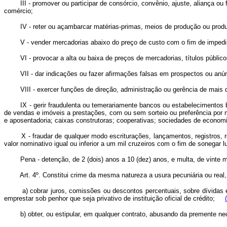
III - promover ou participar de consórcio, convênio, ajuste, aliança ou fus
comércio;
IV - reter ou açambarcar matérias-primas, meios de produção ou produto
V - vender mercadorias abaixo do preço de custo com o fim de impedir
VI - provocar a alta ou baixa de preços de mercadorias, títulos públicos, v
VII - dar indicações ou fazer afirmações falsas em prospectos ou anúnci
VIII - exercer funções de direção, administração ou gerência de mais de
IX - gerir fraudulenta ou temerariamente bancos ou estabelecimentos ban
de vendas e imóveis a prestações, com ou sem sorteio ou preferência por 
e aposentadoria; caixas construtoras; cooperativas; sociedades de economia
X - fraudar de qualquer modo escriturações, lançamentos, registros, rel
valor nominativo igual ou inferior a um mil cruzeiros com o fim de sonegar 
Pena - detenção, de 2 (dois) anos a 10 (dez) anos, e multa, de vinte mi
Art. 4º. Constitui crime da mesma natureza a usura pecuniária ou real
a) cobrar juros, comissões ou descontos percentuais, sobre dívidas e
emprestar sob penhor que seja privativo de instituição oficial de crédito;
b) obter, ou estipular, em qualquer contrato, abusando da premente nec