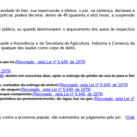
ravidade do fato, sua repercussão e efeitos, o juiz, na sentença, declarará a
licial, poderá decretar, dentro de 48 (quarenta e oito) horas, a suspensão
e pública, ou quando determinarem o arquivamento dos autos do respectivo
Saúde e Assistência e da Secretaria da Agricultura, Indústria e Comércio da
 qualquer dos laudos como corpo de delito.
 por lei;
(Revogado pela Lei nº 6.649, de 1979)
 1979)
50
, dentro em sessenta dias, após a entrega do prédio de usá-lo para o fim
s, contados da entrega do imóvel;
(Revogado pela Lei nº 6.649, de 1979)
 de aluguel;
(Revogado pela Lei nº 6.649, de 1979)
nicipal competente;
(Revogado pela Lei nº 6.649, de 1979)
, periódica ou permanentemente, de água, luz ou gás.
(Revogado pela Lei nº
 contra a economia popular, não submetidos ao julgamento pelo júri.
(Vide