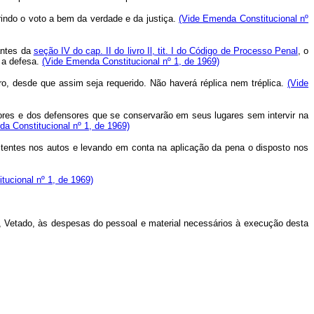
rindo o voto a bem da verdade e da justiça.
(Vide Emenda Constitucional nº
antes da
seção IV do cap. II do livro Il, tit. I do Código de Processo Penal
, o
r a defesa.
(Vide Emenda Constitucional nº 1, de 1969)
, desde que assim seja requerido. Não haverá réplica nem tréplica.
(Vide
ores e dos defensores que se conservarão em seus lugares sem intervir na
a Constitucional nº 1, de 1969)
entes nos autos e levando em conta na aplicação da pena o disposto nos
tucional nº 1, de 1969)
rer, Vetado, às despesas do pessoal e material necessários à execução desta