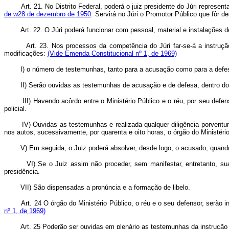
Art. 21. No Distrito Federal, poderá o juiz presidente do Júri represen
de w28 de dezembro de 1950
. Servirá no Júri o Promotor Público que fôr d
Art. 22. O Júri poderá funcionar com pessoal, material e instalações d
Art. 23. Nos processos da competência do Júri far-se-á a instrução
modificações:
(Vide Emenda Constitucional nº 1, de 1969)
I) o número de testemunhas, tanto para a acusação como para a defes
II) Serão ouvidas as testemunhas de acusação e de defesa, dentro do pra
III) Havendo acôrdo entre o Ministério Público e o réu, por seu defenso
policial.
IV) Ouvidas as testemunhas e realizada qualquer diligência porventura req
nos autos, sucessivamente, por quarenta e oito horas, o órgão do Ministério
V) Em seguida, o Juiz poderá absolver, desde logo, o acusado, quando es
VI) Se o Juiz assim não proceder, sem manifestar, entretanto, sua op
presidência.
VII) São dispensadas a pronúncia e a formação de libelo.
Art. 24 O órgão do Ministério Público, o réu e o seu defensor, serão
nº 1, de 1969)
Art. 25 Poderão ser ouvidas em plenário as testemunhas da instrução 