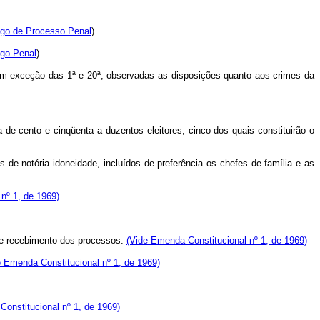
igo de Processo Penal
).
igo Penal
).
s com exceção das 1ª e 20ª, observadas as disposições quanto aos crimes da
a de cento e cinqüenta a duzentos eleitores, cinco dos quais constituirão o
as de notória idoneidade, incluídos de preferência os chefes de família e as
nº 1, de 1969)
 de recebimento dos processos.
(Vide Emenda Constitucional nº 1, de 1969)
e Emenda Constitucional nº 1, de 1969)
onstitucional nº 1, de 1969)