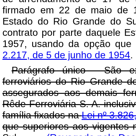
firmado em 22 de maio de 1
Estado do Rio Grande do Sul
contrato por parte daquele E
1957, usando da opção que
2.217, de 5 de junho de 1954
.
Parágrafo único - São ex
ferroviários do Rio Grande d
assegurados aos demais ferro
Rêde Ferroviária S. A. inclusi
família fixados na
Lei nº 3.82
que superiores aos vigentes