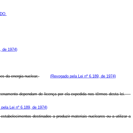
DO.
, de 1974)
es da energia nuclear;
(Revogado pela Lei nº 6.189, de 1974)
rmazenamento dependam de licença por ela expedida nos têrmos desta lei.
pela Lei nº 6.189, de 1974)
stabelecimentos destinados a produzir materiais nucleares ou a utilizar a