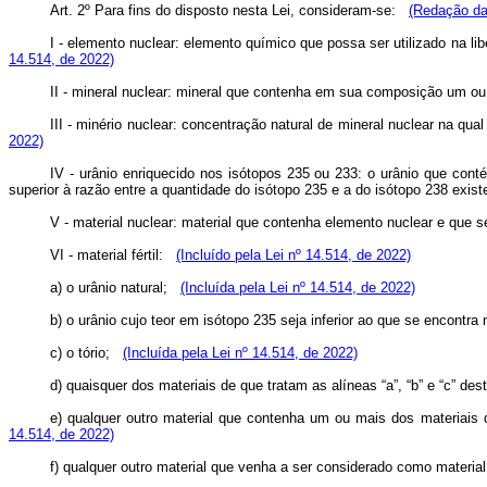
Art. 2º Para fins do disposto nesta Lei, consideram-se:
(Redação da
I - elemento nuclear: elemento químico que possa ser utilizado na 
14.514, de 2022)
II - mineral nuclear: mineral que contenha em sua composição um 
III - minério nuclear: concentração natural de mineral nuclear na
2022)
IV - urânio enriquecido nos isótopos 235 ou 233: o urânio que co
superior à razão entre a quantidade do isótopo 235 e a do isótopo 238 exis
V - material nuclear: material que contenha elemento nuclear e que
VI - material fértil:
(Incluído pela Lei nº 14.514, de 2022)
a) o urânio natural;
(Incluída pela Lei nº 14.514, de 2022)
b) o urânio cujo teor em isótopo 235 seja inferior ao que se encontr
c) o tório;
(Incluída pela Lei nº 14.514, de 2022)
d) quaisquer dos materiais de que tratam as alíneas “a”, “b” e “c” 
e) qualquer outro material que contenha um ou mais dos materiais 
14.514, de 2022)
f) qualquer outro material que venha a ser considerado como materia