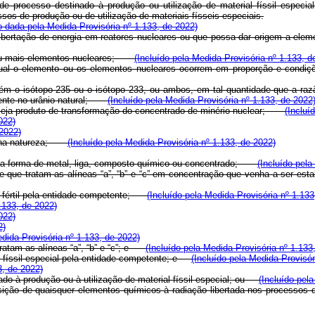
 de processo destinado à produção ou utilização de material físsil especial
sos de produção ou de utilização de materiais físseis especiais.
 dada pela Medida Provisória nº 1.133, de 2022)
libertação de energia em reatores nucleares ou que possa dar origem a ele
m ou mais elementos nucleares;
(Incluído pela Medida Provisória nº 1.133, d
r na qual o elemento ou os elementos nucleares ocorrem em proporção e 
ntém o isótopo 235 ou o isótopo 233, ou ambos, em tal quantidade que a ra
istente no urânio natural;
(Incluído pela Medida Provisória nº 1.133, de 2022
ue seja produto de transformação do concentrado de minério nuclear;
(Incluí
022)
 2022)
tra na natureza;
(Incluído pela Medida Provisória nº 1.133, de 2022)
 sob a forma de metal, liga, composto químico ou concentrado;
(Incluído pela
de que tratam as alíneas “a”, “b” e “c” em concentração que venha a ser e
al fértil pela entidade competente;
(Incluído pela Medida Provisória nº 1.133
.133, de 2022)
022)
2)
edida Provisória nº 1.133, de 2022)
tratam as alíneas “a”, “b” e “c”; e
(Incluído pela Medida Provisória nº 1.133
ial físsil especial pela entidade competente; e
(Incluído pela Medida Provisór
3, de 2022)
inado à produção ou à utilização de material físsil especial; ou
(Incluído pel
posição de quaisquer elementos químicos à radiação libertada nos processos