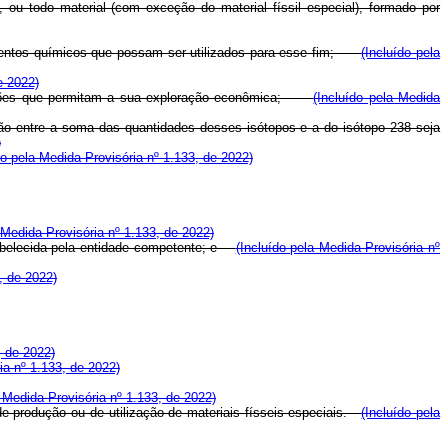
, ou todo material (com exceção do material físsil especial), formado por
mentos químicos que possam ser utilizados para esse fim
;
(Incluído pela
e 2022)
condições que permitam a sua exploração econômica;
(Incluído pela Medida
zão entre a soma das quantidades desses isótopos e a do isótopo 238 seja
)
do pela Medida Provisória nº 1.133, de 2022)
 Medida Provisória nº 1.133, de 2022)
stabelecida pela entidade competente; e
(Incluído pela Medida Provisória nº
, de 2022)
, de 2022)
ia nº 1.133, de 2022)
a Medida Provisória nº 1.133, de 2022)
 de produção ou de utilização de materiais físseis especiais.
(Incluído pela