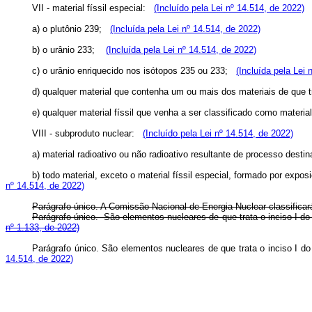
VII - material físsil especial:
(Incluído pela Lei nº 14.514, de 2022)
a) o plutônio 239;
(Incluída pela Lei nº 14.514, de 2022)
b) o urânio 233;
(Incluída pela Lei nº 14.514, de 2022)
c) o urânio enriquecido nos isótopos 235 ou 233;
(Incluída pela Lei 
d) qualquer material que contenha um ou mais dos materiais de que t
e) qualquer material físsil que venha a ser classificado como materi
VIII - subproduto nuclear:
(Incluído pela Lei nº 14.514, de 2022)
a) material radioativo ou não radioativo resultante de processo desti
b) todo material, exceto o material físsil especial, formado por exp
nº 14.514, de 2022)
Parágrafo único. A Comissão Nacional de Energia Nuclear classificará
Parágrafo único. São elementos nucleares de que trata o inciso I d
nº 1.133, de 2022)
Parágrafo único. São elementos nucleares de que trata o inciso I d
14.514, de 2022)