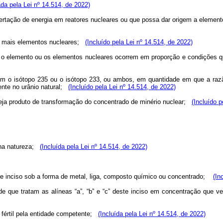
da pela Lei nº 14.514, de 2022)
libertação de energia em reatores nucleares ou que possa dar origem a eleme
ou mais elementos nucleares;
(Incluído pela Lei nº 14.514, de 2022)
 qual o elemento ou os elementos nucleares ocorrem em proporção e condiçõ
ntém o isótopo 235 ou o isótopo 233, ou ambos, em quantidade em que a raz
tente no urânio natural;
(Incluído pela Lei nº 14.514, de 2022)
 seja produto de transformação do concentrado de minério nuclear;
(Incluído p
a na natureza;
(Incluída pela Lei nº 14.514, de 2022)
deste inciso sob a forma de metal, liga, composto químico ou concentrado;
(In
de que tratam as alíneas “a”, “b” e “c” deste inciso em concentração que
l fértil pela entidade competente;
(Incluída pela Lei nº 14.514, de 2022)