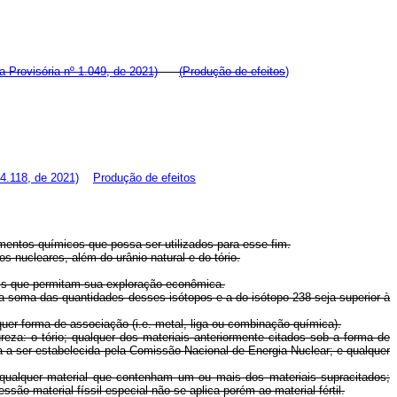
a Provisória nº 1.049, de 2021)
(
Produção de efeitos
)
14.118, de 2021)
Produção de efeitos
mentos químicos que possa ser utilizados para esse fim.
 nucleares, além do urânio natural e do tório.
ais que permitam sua exploração econômica.
 a soma das quantidades desses isótopos e a do isótopo 238 seja superior à
er forma de associação (i.e. metal, liga ou combinação química).
reza: o tório; qualquer dos materiais anteriormente citados sob a forma de
 a ser estabelecida pela Comissão Nacional de Energia Nuclear; e qualquer
 qualquer material que contenham um ou mais dos materiais supracitados;
são material físsil especial não se aplica porém ao material fértil.