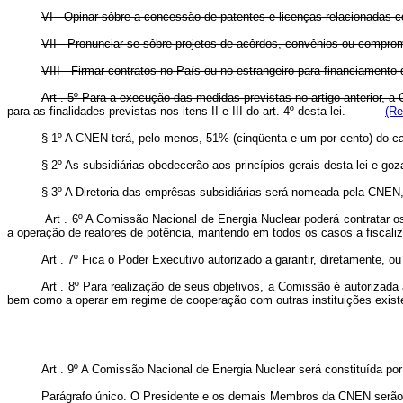
VI - Opinar sôbre a concessão de patentes e licenças relacionadas c
VII - Pronunciar-se sôbre projetos de acôrdos, convênios ou compromi
VIII - Firmar contratos no País ou no estrangeiro para financiamento
Art . 5º Para a execução das medidas previstas no artigo anterior, 
para as finalidades previstas nos itens II e III do art. 4º desta lei.
(Re
§ 1º A CNEN terá, pelo menos, 51% (cinqüenta e um por cento) do cap
§ 2º As subsidiárias obedecerão aos princípios gerais desta lei e g
§ 3º A Diretoria das emprêsas subsidiárias será nomeada pela CNEN,
Art . 6º A Comissão Nacional de Energia Nuclear poderá contratar os 
a operação de reatores de potência, mantendo em todos os casos a fiscali
Art . 7º Fica o Poder Executivo autorizado a garantir, diretamente, 
Art . 8º Para realização de seus objetivos, a Comissão é autorizada 
bem como a operar em regime de cooperação com outras instituições exist
Art . 9º A Comissão Nacional de Energia Nuclear será constituída po
Parágrafo único. O Presidente e os demais Membros da CNEN serão n