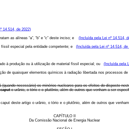
nº 14.514, de 2022)
ratam as alíneas “a”, “b” e “c” deste inciso; e
(Incluída pela Lei nº 14.514, 
al físsil especial pela entidade competente; e
(Incluída pela Lei nº 14.514, de
nado à produção ou à utilização de material físsil especial; ou
(Incluída pela 
osição de quaisquer elementos químicos à radiação libertada nos processos de
 (quando necessário) os minérios nucleares para os efeitos do disposto neste
o
caput
o urânio, o tório e o plutônio, além de outros que venham a ser esp
o
caput
deste artigo o urânio, o tório e o plutônio, além de outros que venh
CAPÍTULO II
Da Comissão Nacional de Energia Nuclear