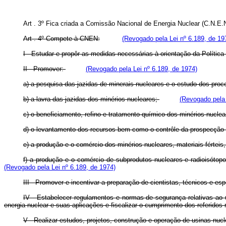
Art . 3º Fica criada a Comissão Nacional de Energia Nuclear (C.N.E.N
Art . 4º Compete à CNEN:
(Revogado pela Lei nº 6.189, de 19
I - Estudar e propôr as medidas necessárias à orientação da Polític
II - Promover:
(Revogado pela Lei nº 6.189, de 1974)
a) a pesquisa das jazidas de minerais nucleares e o estudo dos proc
b) a lavra das jazidas dos minérios nucleares;
(Revogado pela 
c) o beneficiamento, refino e tratamento químico dos minérios nucle
d) o levantamento dos recursos bem como o contrôle da prospecção e
e) a produção e o comércio dos minérios nucleares, materiais férteis,
f) a produção e o comércio de subprodutos nucleares e radioisóto
(Revogado pela Lei nº 6.189, de 1974)
III - Promover e incentivar a preparação de cientistas, técnicos e esp
IV - Estabelecer regulamentos e normas de segurança relativas ao u
energia nuclear e suas aplicações e fiscalizar o cumprimento dos referido
V - Realizar estudos, projetos, construção e operação de usinas nuc