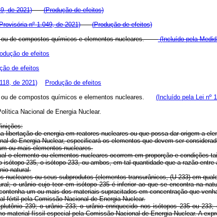
9, de 2021)
(
Produção de efeitos)
Provisória nº 1.049, de 2021)
(
Produção de efeitos)
ados ou de compostos químicos e elementos nucleares.
(Incluído pela Medid
odução de efeitos
ção de efeitos
.118, de 2021)
Produção de efeitos
dos ou de compostos químicos e elementos nucleares.
(Incluído pela Lei nº 
 Política Nacional de Energia Nuclear.
finições:
a libertação de energia em reatores nucleares ou que possa dar origem a ele
l de Energia Nuclear, especificará os elementos que devem ser considerados
um ou mais elementos nucleares.
 qual o elemento ou elementos nucleares ocorrem em proporção e condições t
 isótopo 235, o isótopo 233, ou ambos, em tal quantidade que a razão entre
nio natural.
nucleares ou seus subprodutos (elementos transurânicos, (U-233) em qualqu
al; o urânio cujo teor em isótopo 235 é inferior ao que se encontra na natu
e contenha um ou mais dos materiais supracitados em concentração que venha
 fértil pela Comissão Nacional de Energia Nuclear.
plutônio 239; o urânio 233; o urânio enriquecido nos isótopos 235 ou 233;
 material físsil especial pela Comissão Nacional de Energia Nuclear. A expres