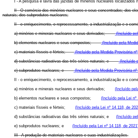
I - A pesquisa e lavra das jazidas de minérios nucleares localizados n
II - O comércio dos minérios nucleares e seus concentrados; dos elem
naturais; dos subprodutos nucleares;
II - o enriquecimento, o reprocessamento, a industrialização e o c
a) minérios e minerais nucleares e seus derivados;
(Incluído pe
b) elementos nucleares e seus compostos;
(Incluído pela Medid
c) materiais físseis e férteis;
(Incluído pela Medida Provisória nº
d) substâncias radioativas das três séries naturais; e
(Incluído 
e) subprodutos nucleares; e
(Incluído pela Medida Provisória nº
II - o enriquecimento, o reprocessamento, a industrialização e o 
a) minérios e minerais nucleares e seus derivados;
(Incluído pel
b) elementos nucleares e seus compostos;
(Incluído pela Lei nº
c) materiais físseis e férteis;
(Incluído pela Lei nº 14.118, de 202
d) substâncias radioativas das três séries naturais; e
(Incluído pe
e) subprodutos nucleares; e
(Incluído pela Lei nº 14.118, de 2021
III - A produção de materiais nucleares e suas industrializações.