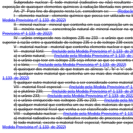
Subproduto nuclear: É todo material (radioativo ou não) resultante
exposição de quaisquer elementos químicos à radiação libertada nos proces
Art. 2º Para fins do disposto nesta Lei, consideram-se:
(Redação
I - elemento nuclear -
elemento químico que possa ser utilizado na 
Medida Provisória nº 1.133, de 2022)
II - mineral nuclear - mineral que contenha em sua composição u
III - minério nuclear - concentração natural de mineral nuclea
Provisória nº 1.133, de 2022)
IV - urânio enriquecido nos isótopos 235 ou 233 - o urânio que co
superior à razão entre a quantidade do isótopo 235 e a do isótopo 238 ex
V - material nuclear - material que contenha elemento nuclear e q
VI - material fértil:
(Incluído pela Medida Provisória nº 1.133, de 2
a) o urânio natural;
(Incluído pela Medida Provisória nº 1.133, de
b) o urânio cujo teor em isótopo 235 seja inferior ao que se encon
c) o tório;
(Incluído pela Medida Provisória nº 1.133, de 2022)
d) quaisquer dos materiais de que tratam as alíneas “a”, “b” e “c”
e) qualquer outro material que contenha um ou mais dos materiais 
1.133, de 2022)
f) qualquer outro material que venha a ser considerado como materi
VII - material físsil especial:
(Incluído pela Medida Provisória nº 1
a) o plutônio 239;
(Incluído pela Medida Provisória nº 1.133, de 2
b) o urânio 233;
(Incluído pela Medida Provisória nº 1.133, de 202
c) o urânio enriquecido nos isótopos 235 ou 233;
(Incluído pela M
d) qualquer material que contenha um ou mais dos materiais de que 
e) qualquer material físsil que venha a ser classificado como mater
VIII - subproduto nuclear:
(Incluído pela Medida Provisória nº 1.13
a) material radioativo ou não radioativo resultante de processo dest
b) todo material, exceto o material físsil especial, formado por ex
Medida Provisória nº 1.133, de 2022)