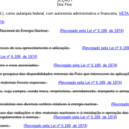
SEÇÃO I
Dos Fins
.), como autarquia federal, com autonomia administrativa e financeira,
VETA
74)
a Nacional de Energia Nuclear;
(Revogado pela Lei nº 6.189, de 1974)
essos de seu aproveitamento e utilização;
(Revogado pela Lei nº 6.189
Lei nº 6.189, de 1974)
ares e seus associados;
(Revogado pela Lei nº 6.189, de 1974)
 pesquisa das disponibilidades minerais do País que interessem às aplicaçõ
 materiais físseis especiais;
(Revogado pela Lei nº 6.189, de 1974)
pos, cuja compra, venda troca, empréstimo, arrendamento, transporte e a
ecialistas nos diversos setôres relativos à energia nuclear.
(Revogado 
so das radiações e dos materiais nucleares e à instalação e operação dos e
s regulamentos e normas.
(Revogado pela Lei nº 6.189, de 1974)
leares.
(Revogado pela Lei nº 6.189, de 1974)