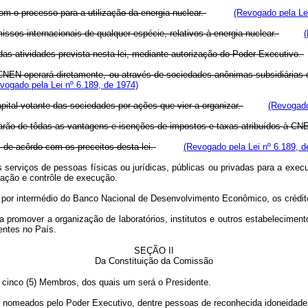
om o processo para a utilização da energia nuclear.
(Revogado pela Lei
ssos internacionais de qualquer espécie, relativos à energia nuclear.
(
 das atividades prevista nesta lei, mediante autorização do Poder Executivo.
a CNEN operará diretamente, ou através de sociedades anônimas subsidiárias 
vogado pela Lei nº 6.189, de 1974)
ital votante das sociedades por ações que vier a organizar.
(Revogado
ozarão de tôdas as vantagens e isenções de impostos e taxas atribuídos à C
 de acôrdo com os preceitos desta lei.
(Revogado pela Lei nº 6.189, d
serviços de pessoas físicas ou jurídicas, públicas ou privadas para a execuç
zação e contrôle de execução.
ou por intermédio do Banco Nacional de Desenvolvimento Econômico, os créditos
a promover a organização de laboratórios, institutos e outros estabeleciment
entes no País.
SEÇÃO II
Da Constituição da Comissão
r cinco (5) Membros, dos quais um será o Presidente.
omeados pelo Poder Executivo, dentre pessoas de reconhecida idoneidade mo