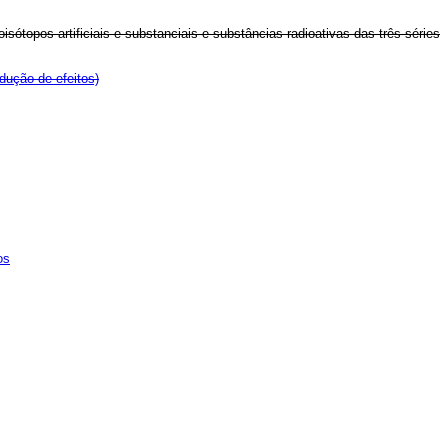
sótopos artificiais e substanciais e substâncias radioativas das três séries
dução de efeitos)
os