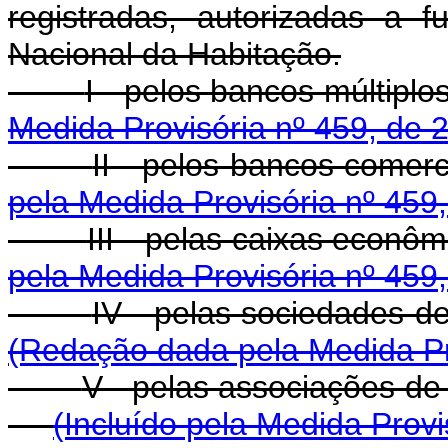
registradas, autorizadas a f
Nacional da Habitação.
I - pelos bancos
Medida Provisória nº 459, de 
II - pelos banc
pela Medida Provisória nº 459
III - pelas caix
pela Medida Provisória nº 459
IV - pelas socieda
(Redação dada pela Medida Pr
V - pelas associaçõ
(Incluído pela Medida Provi