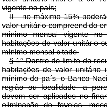
vigente no país;
II - no máximo 15% poderã
valor unitário compreendido en
mínimo mensal vigente no 
habitações de valor unitário s
mínimo mensal citado.
§ 1° Dentro do limite de re
habitações de valor unitário 
mínimo do país, o Banco Naci
região ou localidade, a pe
devem ser aplicados no fina
eliminação de favelas, mo