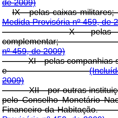
de 2009)
IX - pelas caix
Medida Provisória nº 459, de 
X - pelas e
complementa
nº 459, de 2009)
XI - pelas companhias se
e
(Incluí
2009)
XII - por outras instit
pelo Conselho Monetário Nac
Financeiro da Ha