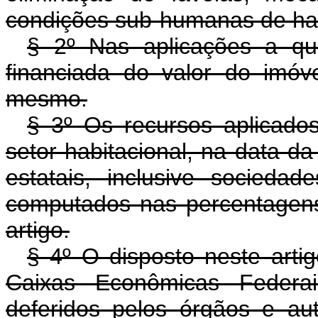
condições sub-humanas de ha
§ 2º Nas aplicações a que
financiada do valor do imó
mesmo.
§ 3º Os recursos aplicado
setor habitacional, na data da
estatais, inclusive socied
computados nas percentagens
artigo.
§ 4º O disposto neste arti
Caixas Econômicas Federai
deferidos pelos órgãos e au