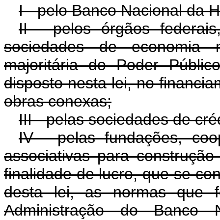
I - pelo Banco Nacional da H
II - pelos órgãos federais
sociedades de economia m
majoritária do Poder Públi
disposto nesta lei, no financia
obras conexas;
III - pelas sociedades de créd
IV - pelas fundações, coo
associativas para construção
finalidade de lucro, que se con
desta lei, as normas que 
Administração do Banco 