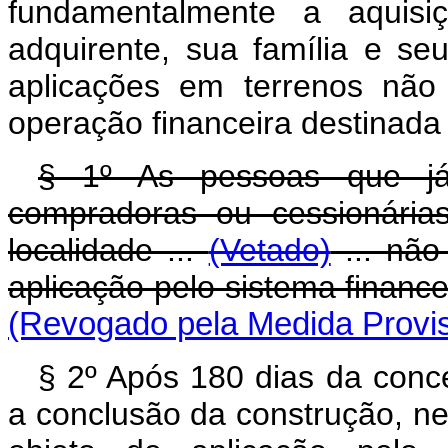
fundamentalmente a aquisi
adquirente, sua família e s
aplicações em terrenos não
operação financeira destinad
§ 1º As pessoas que já f
compradoras ou cessionária
localidade ...
(Vetado)
... não
aplicação pelo sistema finance
(Revogado pela Medida Provis
§ 2º Após 180 dias da conce
a conclusão da construção, n