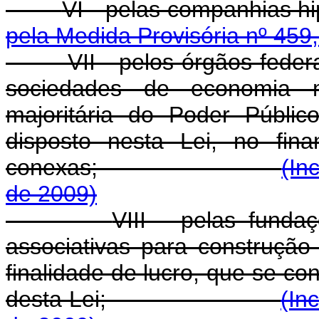
VI - pelas compa
pela Medida Provisória nº 459
VII - pelos órgãos feder
sociedades de economia m
majoritária do Poder Públi
disposto nesta Lei, no fin
conexas;
(In
de 2009)
VIII - pelas funda
associativas para construção
finalidade de lucro, que se con
desta Lei;
(In