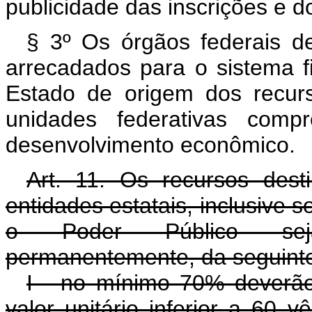
publicidade das inscrições e 
§ 3º Os órgãos federais de
arrecadados para o sistema f
Estado de origem dos recurso
unidades federativas com
desenvolvimento econômico.
Art. 11. Os recursos dest
entidades estatais, inclusive
o Poder Público seja ma
permanentemente, da seguinte
I - no mínimo 70% deverão
valor unitário inferior a 60 