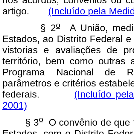
artigo.
(Incluído pela Medi
o
§ 2
A União, media
Estados, ao Distrito Federal 
vistorias e avaliações de p
território, bem como outras 
Programa Nacional de Re
parâmetros e critérios estabel
federais.
(Incluído pel
2001)
o
§ 3
O convênio de que 
Estados, com o Distrito Fede