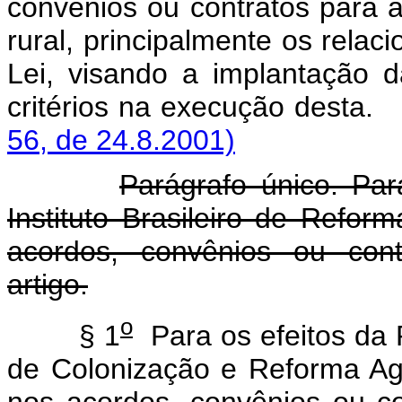
convênios ou contratos para 
rural, principalmente os rela
Lei, visando a implantação 
critérios na execução des
56, de 24.8.2001)
Parágrafo único. Par
Instituto Brasileiro de Refor
acordos, convênios ou contr
artigo.
o
§ 1
Para os efeitos da R
de Colonização e Reforma Ag
nos acordos, convênios ou con