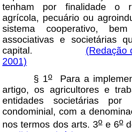
tenham por finalidade o ra
agrícola, pecuário ou agroind
sistema cooperativo, be
associativas e societárias 
capital.
(Redação d
2001)
o
§ 1
Para a implementa
artigo, os agricultores e tra
entidades societárias por
condominial, com a denominaç
o
o
nos termos dos arts. 3
e 6