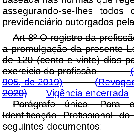
assegurando-se-lhes todos 
previdenciário outorgados pela
Art 8º O registro da profissã
a promulgação da presente Lei
de 120 (cento e vinte) dias 
exercício da profissão.
905, de 2019)
(Revogad
2020)
Vigência encerrada
Parágrafo único. Para o
Identificação Profissional d
seguintes documento