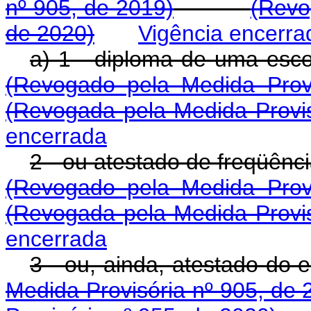
nº 905, de 2019)
(Revo
de 2020)
Vigência encerra
a) 1 - diploma de uma 
(Revogado pela Medida Prov
(Revogada pela Medida Provis
encerrada
2 - ou atestado de freqü
(Revogado pela Medida Prov
(Revogada pela Medida Provis
encerrada
3 - ou, ainda, atestad
Medida Provisória nº 905, de 