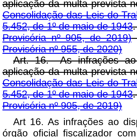
aplicação da multa prevista 
Consolidação das Leis do Tra
5.452, de 1º de maio de 1943
Provisória nº 905, de 2019)
Provisória nº 955, de 2020)
Art. 16. As infrações ao
aplicação da multa prevista 
Consolidação das Leis do Tra
5.452, de 1º de maio de 1943
Provisória nº 905, de 2019)
Art 16. As infrações ao di
órgão oficial fiscalizador c