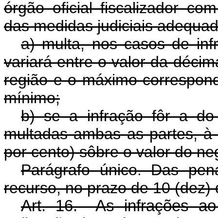
órgão oficial fiscalizador c
das medidas judiciais adequada
a) multa, nos casos de infr
variará entre o valor da décim
região e o máximo correspon
mínimo;
b) se a infração fôr a do
multadas ambas as partes, à
por cento) sôbre o valor do neg
Parágrafo único. Das pen
recurso, no prazo de 10 (dez) d
Art. 16. As infrações ao