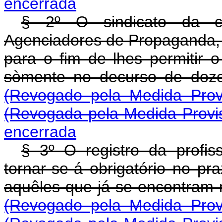
encerrada
§ 2º O sindicato da c
Agenciadores de Propaganda, a
para o fim de lhes permitir o
sòmente no decurso de 
(Revogado pela Medida Prov
(Revogada pela Medida Provis
encerrada
§ 3º O registro da profi
tornar-se-á obrigatório no pr
aquêles que já se encontra
(Revogado pela Medida Prov