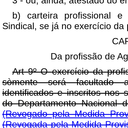
3 - ou, ainda, atestado do 
b) carteira profissional
Sindical, se já no exercício da 
CAP
Da profissão de A
Art 9º O exercício da pro
sòmente será facultado 
identificados e inscritos nos s
do Departamento Nacional do
(Revogado pela Medida Prov
(Revogada pela Medida Provis