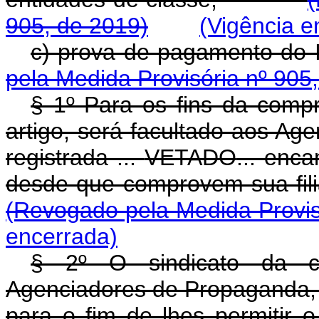
905, de 2019)
(Vigência e
c) prova de pagamento 
pela Medida Provisória nº 905
§ 1º Para os fins da compr
artigo, será facultado aos A
registrada ...
VETADO
... enc
desde que comprovem sua f
(Revogado pela Medida Provis
encerrada)
§ 2º O sindicato da c
Agenciadores de Propaganda, a
para o fim de lhes permitir o