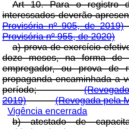
Art 10. Para o registro d
interessados deverão a
Provisória nº 905, de 2019)
Provisória nº 955, de 2020)
a) prova de exercício efeti
doze meses, na forma de Ca
empregador, ou prova de r
propaganda encaminhada a veí
período;
(Revogado
2019)
(Revogada pela M
Vigência encerrada
b) atestado de capacita