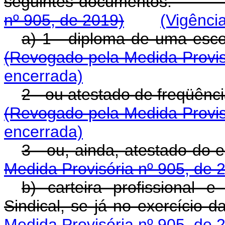
seguintes documento
nº 905, de 2019)
(Vigênci
a) 1 - diploma de uma 
(Revogado pela Medida Provis
encerrada)
2 - ou atestado de freqü
(Revogado pela Medida Provis
encerrada)
3 - ou, ainda, atestad
Medida Provisória nº 905, de 
b) carteira profissional
Sindical, se já no exercí
Medida Provisória nº 905, de 