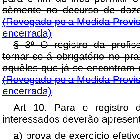
sòmente no decurso de 
(Revogado pela Medida Provis
encerrada)
§ 3º O registro da profi
tornar-se-á obrigatório no pr
aquêles que já se encontra
(Revogado pela Medida Provis
encerrada)
Art 10. Para o registro d
interessados deverão apresent
a) prova de exercício efeti