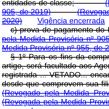
entidades de classe;
(
905, de 2019)
(Revogad
2020)
Vigência encerrada
c) prova de pagamento 
pela Medida Provisória nº 90
Medida Provisória nº 955, de 
§ 1º Para os fins da compr
artigo, será facultado aos A
registrada ...
VETADO
... enc
desde que comprovem sua f
(Revogado pela Medida Prov
(Revogada pela Medida Provis