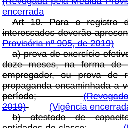
(Revogada pela Medida Provis
encerrada
Art 10. Para o registro d
interessados deverão a
Provisória nº 905, de 2019)
a) prova de exercício efeti
doze meses, na forma de Ca
empregador, ou prova de r
propaganda encaminhada a veí
período;
(Revogado
2019)
(Vigência encerrad
b) atestado de capacita
entidades de classe;
(