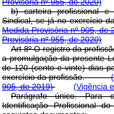
Provisória nº 955, de 2020)
b) carteira profissional
Sindical, se já no exercí
Medida Provisória nº 905, de 
Provisória nº 955, de 2020)
Art 8º O registro da profissã
a promulgação da presente Lei
de 120 (cento e vinte) dias 
exercício da profissão.
905, de 2019)
(Vigência 
Parágrafo único. Para o
Identificação Profissional d