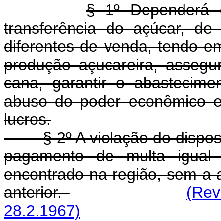
§ 1º Dependerá d
transferência do açúcar, d
diferentes de venda, tendo e
produção açucareira, assegu
cana, garantir o abastecime
abuso do poder econômico e 
lucros.
§ 2º A violação do disposto n
pagamento de multa igual 
encontrado na região, sem a a
anterior.
(Rev
28.2.1967)