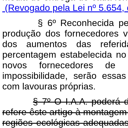
(Revogado pela Lei nº 5.654, 
§ 6º Reconhecida pelo I.
produção dos fornecedores vi
dos aumentos das referid
percentagem estabelecida no 
novos fornecedores de 
impossibilidade, serão essa
com lavouras próprias.
§ 7º O I.A.A. poderá 
refere êste artigo à montagem
regiões ecológicas adequada