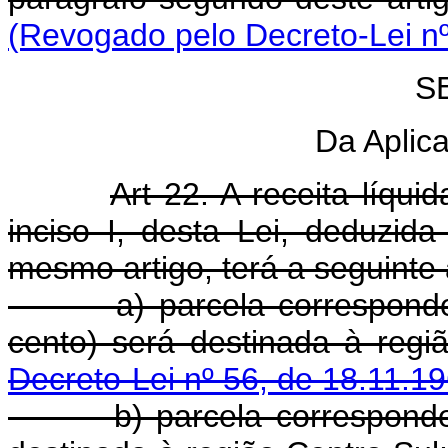
(Revogado pelo Decreto-Lei nº
S
Da Aplic
Art 22. A receita líqui
inciso I, desta Lei, deduzi
mesmo artigo, terá a seguinte 
a) parcela correspond
cento) será destinada 
Decreto-Lei nº 56, de 18.11.1
b) parcela correspondente 