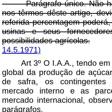
Parágrafo único. Não haven
nos têrmos dêste artigo, dev
referida percentagem poderá, 
usinas e seus fornecedore
possibilidades agrícolas.
14.5.1971)
Art 3º O I.A.A., tendo em
global da produção de açúcar
de safra, os contingentes
mercado interno e as parc
mercado internacional, obser
parágrafos.