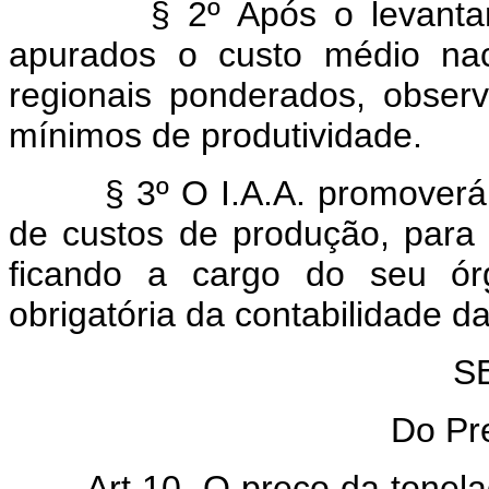
§ 2º Após o levantament
apurados o custo médio nac
regionais ponderados, obser
mínimos de produtividade.
§ 3º O I.A.A. promoverá, 
de custos de produção, para
ficando a cargo do seu órg
obrigatória da contabilidade d
S
Do Pr
Art 10. O preço da tonel