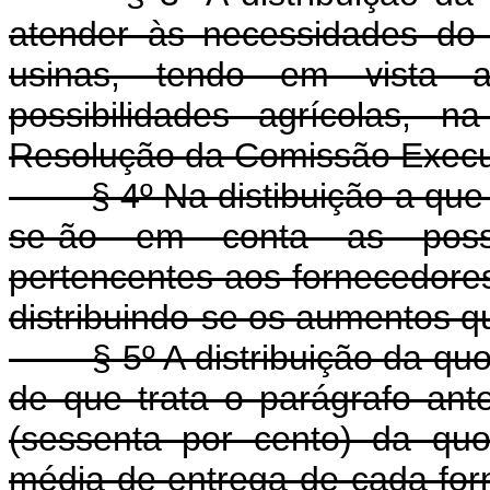
atender às necessidades do 
usinas, tendo em vista a
possibilidades agrícolas, 
Resolução da Comissão Execut
§ 4º Na distibuição a que se 
se-ão em conta as possib
pertencentes aos fornecedores
distribuindo-se os aumentos 
§ 5º A distribuição da quot
de que trata o parágrafo ante
(sessenta por cento) da quot
média de entrega de cada forne