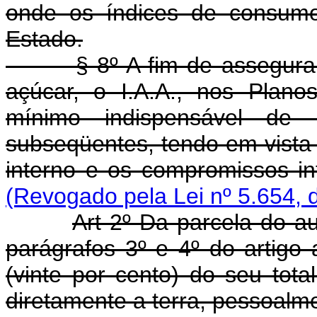
onde os índices de consumo
Estado.
§ 8º A fim de assegurar o
açúcar, o I.A.A., nos Plano
mínimo indispensável de
subseqüentes, tendo em vist
interno e os compromissos int
(Revogado pela Lei nº 5.654, 
Art 2º Da parcela do a
parágrafos 3º e 4º do artigo a
(vinte por cento) do seu tot
diretamente a terra, pessoalme