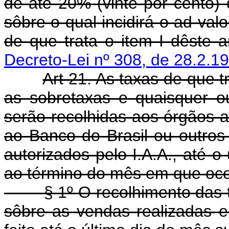
de até 20% (vinte por cento) 
sôbre o qual incidirá o ad va
de que trata o item I dêste ar
Decreto-Lei nº 308, de 28.2.1
Art 21. As taxas de que tra
as sobretaxas e quaisquer ou
serão recolhidas aos órgãos a
ao Banco do Brasil ou outros 
autorizados pelo I.A.A., até 
ao término do mês em que ocor
§ 1º O recolhimento das tax
sôbre as vendas realizadas 