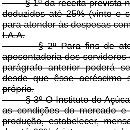
§ 1º da receita prevista neste
deduzidos até 25% (vinte e c
para atender às despesas com 
I.A.A.
§ 2º Para fins de atendi
aposentadoria dos servidores 
parágrafo anterior poderá s
desde que êsse acréscimo s
próprio.
§ 3º O Instituto do Açúc
as condições do mercado e 
produção, estabelecer, men