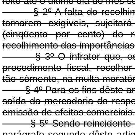
feito até o último dia do mês 
§ 2º A falta do recol
tornarem exigíveis, sujeit
(cinqüenta por cento) do r
recolhimento das importâncias
§ 3º O infrator que, 
procedimento fiscal, recolher
tão-sòmente, na multa moratór
§ 4º Para os fins dêste art
saída da mercadoria do respe
emissão de efeitos comerciais
§ 5º Sendo reincidente 
parágrafo segundo dêste arti