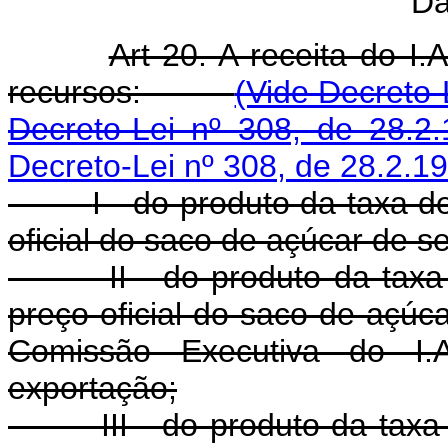
Da
Art 20. A receita do I.
recursos:
(Vide Decreto-
Decreto-Lei nº 308, de 28.2.
Decreto-Lei nº 308, de 28.2.1
I - do produto da taxa 
oficial do saco de açúcar de se
II - do produto da taxa de
preço oficial do saco de açúca
Comissão Executiva do I.A
exportação;
III - do produto da taxa a