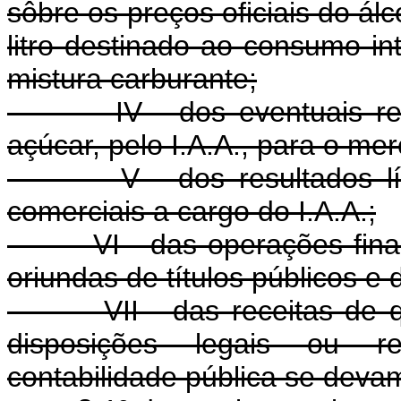
sôbre os preços oficiais do ál
litro destinado ao consumo int
mistura carburante;
IV - dos eventuais result
açúcar, pelo I.A.A., para o mer
V - dos resultados líquid
comerciais a cargo do I.A.A.;
VI - das operações finance
oriundas de títulos públicos e
VII - das receitas de qual
disposições legais ou re
contabilidade pública se deva