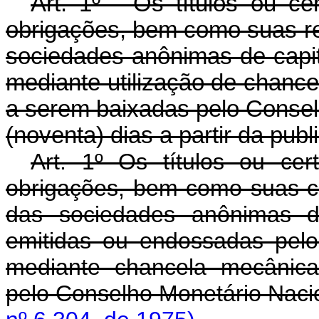
Art. 1º - Os títulos ou ce
obrigações, bem como suas re
sociedades anônimas de capit
mediante utilização de chanc
a serem baixadas pelo Consel
(noventa) dias a partir da pub
Art. 1º Os títulos ou cer
obrigações, bem como suas ca
das sociedades anônimas de
emitidas ou endossadas pelo
mediante chancela mecânica
pelo Conselho Monetário