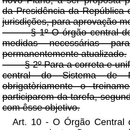
nôvo Plano, a ser proposta pe
da Presidência da República e
jurisdições, para aprovação m
§ 1º O órgão central 
medidas necessárias pa
permanentemente atualizado.
§ 2º Para a correta e un
central do Sistema de P
obrigatòriamente o treinam
participarem da tarefa, segu
com êsse objetivo.
Art. 10 - O Órgão Central