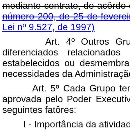
mediante contrato, de acôrd
número 200, de 25 de feverei
Lei nº 9.527, de 1997)
Art. 4º Outros Gru
diferenciados relacionados
estabelecidos ou desmembrad
necessidades da Administração
Art. 5º Cada Grupo ter
aprovada pelo Poder Executiv
seguintes fatôres:
I - Importância da ativid