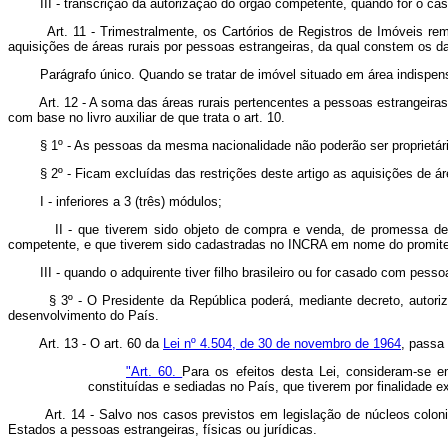
III - transcrição da autorização do órgão competente, quando for o cas
Art. 11 - Trimestralmente, os Cartórios de Registros de Imóveis re
aquisições de áreas rurais por pessoas estrangeiras, da qual constem os da
Parágrafo único. Quando se tratar de imóvel situado em área indispensáv
Art. 12 - A soma das áreas rurais pertencentes a pessoas estrangeiras
com base no livro auxiliar de que trata o art. 10.
§ 1º - As pessoas da mesma nacionalidade não poderão ser proprietárias,
§ 2º - Ficam excluídas das restrições deste artigo as aquisições de áre
I - inferiores a 3 (três) módulos;
II - que tiverem sido objeto de compra e venda, de promessa de comp
competente, e que tiverem sido cadastradas no INCRA em nome do promite
III - quando o adquirente tiver filho brasileiro ou for casado com pesso
§ 3º - O Presidente da República poderá, mediante decreto, autorizar a 
desenvolvimento do País.
Art. 13 - O art. 60 da
Lei nº 4.504, de 30 de novembro de 1964
, passa
"Art. 60.
Para os efeitos desta Lei, consideram-se em
constituídas e sediadas no País, que tiverem por finalidade ex
Art. 14 - Salvo nos casos previstos em legislação de núcleos coloni
Estados a pessoas estrangeiras, físicas ou jurídicas.