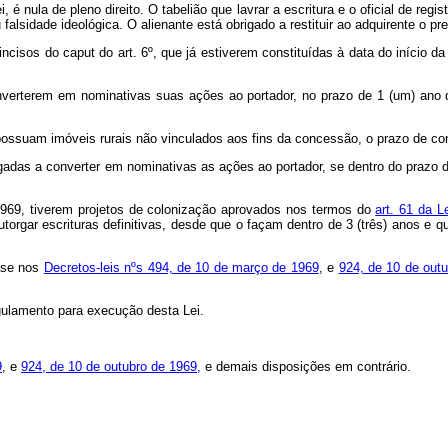
ei, é nula de pleno direito. O tabelião que lavrar a escritura e o oficial de 
falsidade ideológica. O alienante está obrigado a restituir ao adquirente o pr
isos do caput do art. 6º, que já estiverem constituídas à data do início da
rem em nominativas suas ações ao portador, no prazo de 1 (um) ano do iní
suam imóveis rurais não vinculados aos fins da concessão, o prazo de conv
s a converter em nominativas as ações ao portador, se dentro do prazo de 3
e 1969, tiverem projetos de colonização aprovados nos termos do
art. 61 da 
outorgar escrituras definitivas, desde que o façam dentro de 3 (três) anos e
base nos
Decretos-leis nºs 494, de 10 de março de 1969
, e
924, de 10 de out
egulamento para execução desta Lei.
9
, e
924, de 10 de outubro de 1969,
e demais disposições em contrário.