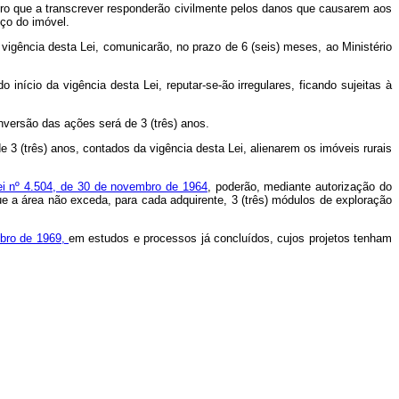
registro que a transcrever responderão civilmente pelos danos que causarem aos
eço do imóvel.
 vigência desta Lei, comunicarão, no prazo de 6 (seis) meses, ao Ministério
cio da vigência desta Lei, reputar-se-ão irregulares, ficando sujeitas à
ersão das ações será de 3 (três) anos.
 (três) anos, contados da vigência desta Lei, alienarem os imóveis rurais
Lei nº 4.504, de 30 de novembro de 1964
, poderão, mediante autorização do
 que a área não exceda, para cada adquirente, 3 (três) módulos de exploração
ubro de 1969,
em estudos e processos já concluídos, cujos projetos tenham