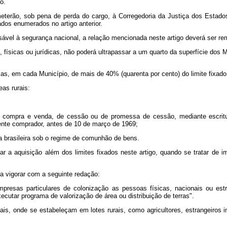
o.
meterão, sob pena de perda do cargo, à Corregedoria da Justiça dos Estados
dos enumerados no artigo anterior.
el à segurança nacional, a relação mencionada neste artigo deverá ser re
, físicas ou jurídicas, não poderá ultrapassar a um quarto da superfície dos
 em cada Município, de mais de 40% (quarenta por cento) do limite fixado 
as rurais:
ra e venda, de cessão ou de promessa de cessão, mediante escritura p
nte comprador, antes de 10 de março de 1969;
a brasileira sob o regime de comunhão de bens.
aquisição além dos limites fixados neste artigo, quando se tratar de imóve
 a vigorar com a seguinte redação:
presas particulares de colonização as pessoas físicas, nacionais ou estra
ecutar programa de valorização de área ou distribuição de terras".
ais, onde se estabeleçam em lotes rurais, como agricultores, estrangeiros i