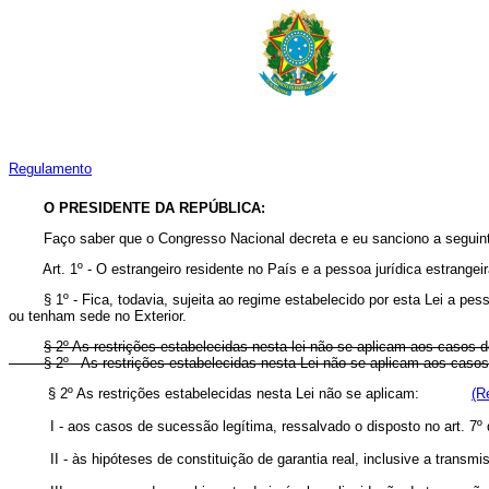
Regulamento
O PRESIDENTE DA REPÚBLICA:
Faço saber que o Congresso Nacional decreta e eu sanciono a seguint
Art. 1º - O estrangeiro residente no País e a pessoa jurídica estrangeir
§ 1º - Fica, todavia, sujeita ao regime estabelecido por esta Lei a pes
ou tenham sede no Exterior.
§ 2º As restrições estabelecidas nesta lei não se aplicam aos casos
§ 2º - As restrições estabelecidas nesta Lei não se aplicam aos c
§ 2º As restrições estabelecidas nesta Lei não se aplicam:
(R
I - aos casos de sucessão legítima, ressalvado o disposto no art. 7º 
II - às hipóteses de constituição de garantia real, inclusive a transm