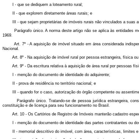
I - que se dediquem a loteamento rural;
II - que explorem diretamente áreas rurais; e
III - que sejam proprietárias de imóveis rurais não vinculados a suas at
Parágrafo único. A norma deste artigo não se aplica às entidades 
1969.
Art. 7º - A aquisição de imóvel situado em área considerada indisp
Nacional.
Art. 8º - Na aquisição de imóvel rural por pessoa estrangeira, física ou
Art. 9º - Da escritura relativa à aquisição de área rural por pessoas fí
I - menção do documento de identidade do adquirente;
II - prova de residência no território nacional; e
III - quando for o caso, autorização do órgão competente ou assentimen
Parágrafo único. Tratando-se de pessoa jurídica estrangeira, constar
constituição e de licença para seu funcionamento no Brasil.
Art. 10 - Os Cartórios de Registro de Imóveis manterão cadastro especia
I - menção do documento de identidade das partes contratantes ou dos r
II - memorial descritivo do imóvel, com área, características, limites e