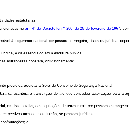
ividades estatutárias.
mencionadas no
art. 4º do Decreto-lei nº 200, de 25 de fevereiro de 1967
, com
ensável à segurança nacional por pessoa estrangeira, física ou jurídica, de
 jurídica, é da essência do ato a escritura pública.
sicas estrangeiras constará, obrigatoriamente:
to prévio da Secretaria-Geral do Conselho de Segurança Nacional.
á da escritura a transcrição do ato que concedeu autorização para a a
l, em livro auxiliar, das aquisições de terras rurais por pessoas estrangeiras
espectivos atos de constituição, se pessoas jurídicas;
 confrontações; e