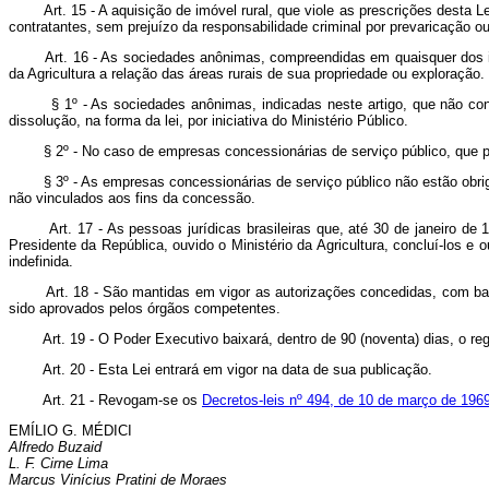
Art. 15 - A aquisição de imóvel rural, que viole as prescrições desta L
contratantes, sem prejuízo da responsabilidade criminal por prevaricação ou 
Art. 16 - As sociedades anônimas, compreendidas em quaisquer dos inc
da Agricultura a relação das áreas rurais de sua propriedade ou exploração.
§ 1º - As sociedades anônimas, indicadas neste artigo, que não converte
dissolução, na forma da lei, por iniciativa do Ministério Público.
§ 2º - No caso de empresas concessionárias de serviço público, que pos
§ 3º - As empresas concessionárias de serviço público não estão obrigada
não vinculados aos fins da concessão.
Art. 17 - As pessoas jurídicas brasileiras que, até 30 de janeiro d
Presidente da República, ouvido o Ministério da Agricultura, concluí-los e 
indefinida.
Art. 18 - São mantidas em vigor as autorizações concedidas, com 
sido aprovados pelos órgãos competentes.
Art. 19 - O Poder Executivo baixará, dentro de 90 (noventa) dias, o r
Art. 20 - Esta Lei entrará em vigor na data de sua publicação.
Art. 21 - Revogam-se os
Decretos-leis nº 494, de 10 de março de 196
EMÍLIO G. MÉDICI
Alfredo Buzaid
L. F. Cirne Lima
Marcus Vinícius Pratini de Moraes