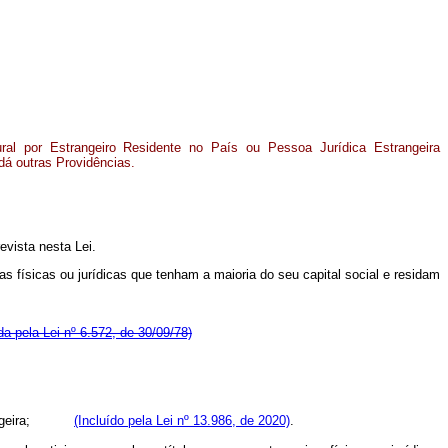
ral por Estrangeiro Residente no País ou Pessoa Jurídica Estrangeira
 dá outras Providências.
evista nesta Lei.
iras físicas ou jurídicas que tenham a maioria do seu capital social e residam
a pela Lei nº 6.572, de 30/09/78)
geira;
(Incluído pela Lei nº 13.986, de 2020)
.