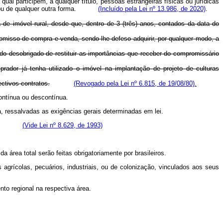
ual participem, a qualquer título, pessoas estrangeiras físicas ou jurídicas
u de qualquer outra forma.
(Incluído pela Lei nº 13.986, de 2020)
.
 de imóvel rural, desde que, dentro de 3 (três) anos, contados da data do
omisso de compra e venda, sendo-lhe defeso adquirir, por qualquer modo, a
do desobrigado de restituir as importâncias que receber do compromissário
prador já tenha utilizado o imóvel na implantação de projeto de culturas
ctivos contratos.
(Revogado pela Lei nº 6.815, de 19/08/80).
contínua ou descontínua.
a, ressalvadas as exigências gerais determinadas em lei.
efinida.
(Vide Lei nº 8.629, de 1993)
 área total serão feitas obrigatoriamente por brasileiros.
os agrícolas, pecuários, industriais, ou de colonização, vinculados aos seus
to regional na respectiva área.