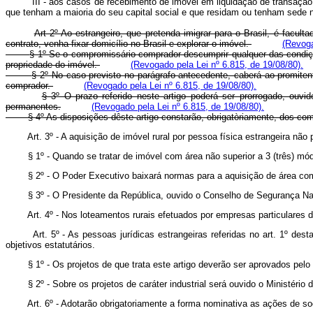
III - aos casos de recebimento de imóvel em liquidação de transação c
que tenham a maioria do seu capital social e que residam ou tenham sede n
Art 2º Ao estrangeiro, que pretenda imigrar para o Brasil, é facu
contrato, venha fixar domicílio no Brasil e explorar o imóvel.
(Revoga
§ 1º Se o compromissário comprador descumprir qualquer das condiçõ
propriedade do imóvel.
(Revogado pela Lei nº 6.815, de 19/08/80).
§ 2º No caso previsto no parágrafo antecedente, caberá ao promiten
comprador.
(Revogado pela Lei nº 6.815, de 19/08/80).
§ 3º O prazo referido neste artigo poderá ser prorrogado, ouvi
permanentes.
(Revogado pela Lei nº 6.815, de 19/08/80).
§ 4º As disposições dêste artigo constarão, obrigatòriamente, dos co
Art. 3º - A aquisição de imóvel rural por pessoa física estrangeira nã
§ 1º - Quando se tratar de imóvel com área não superior a 3 (três) mó
§ 2º - O Poder Executivo baixará normas para a aquisição de área
§ 3º - O Presidente da República, ouvido o Conselho de Segurança Naci
Art. 4º - Nos loteamentos rurais efetuados por empresas particulares d
Art. 5º - As pessoas jurídicas estrangeiras referidas no art. 1º des
objetivos estatutários.
§ 1º - Os projetos de que trata este artigo deverão ser aprovados pelo Mi
§ 2º - Sobre os projetos de caráter industrial será ouvido o Ministério d
Art. 6º - Adotarão obrigatoriamente a forma nominativa as ações de 