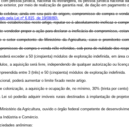
om pessoa jurídica, nacional ou estrangeira, ou pessoa jurídica nacional da q
o exterior, por meio de realização de garantia real, de dação em pagamento o
ltado celebrar, ainda em seu país de origem, compromisso de compra e venda
do pela Lei nº 6.815, de 19/08/80).
es estabelecidas neste artigo, reputar-se-á absolutamente ineficaz o compr
te vendedor propor a ação para declarar a ineficácia do compromisso, estan
do o setor competente do Ministério da Agricultura, caso o promitente com
mpromissos de compra e venda nêle referidos, sob pena de nulidade dos respe
o poderá exceder a 50 (cinqüenta) módulos de exploração indefinida, em área 
dulos, a aquisição será livre, independendo de qualquer autorização ou licenç
 compreendida entre 3 (três) e 50 (cinqüenta) módulos de exploração ind
onal, poderá aumentar o limite fixado neste artigo.
e colonização, a aquisição e ocupação de, no mínimo, 30% (trinta por cento) da
ta Lei só poderão adquirir imóveis rurais destinados à implantação de projet
nistério da Agricultura, ouvido o órgão federal competente de desenvolvimen
a Indústria e Comércio.
sociedades anônimas: