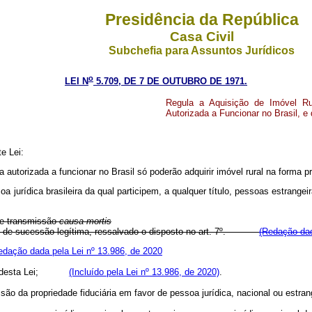
Presidência da República
Casa Civil
Subchefia para Assuntos Jurídicos
o
LEI N
5.709, DE 7 DE OUTUBRO DE 1971.
Regula a Aquisição de Imóvel Ru
Autorizada a Funcionar no Brasil, e
e Lei:
a autorizada a funcionar no Brasil só poderão adquirir imóvel rural na forma pr
soa jurídica brasileira da qual participem, a qualquer título, pessoas estrange
 de transmissão
causa mortis
asos de sucessão legítima, ressalvado o disposto no art. 7º.
(Redação dad
edação dada pela Lei nº 13.986, de 2020
desta Lei;
(Incluído pela Lei nº 13.986, de 2020)
.
issão da propriedade fiduciária em favor de pessoa jurídica, nacional ou estran