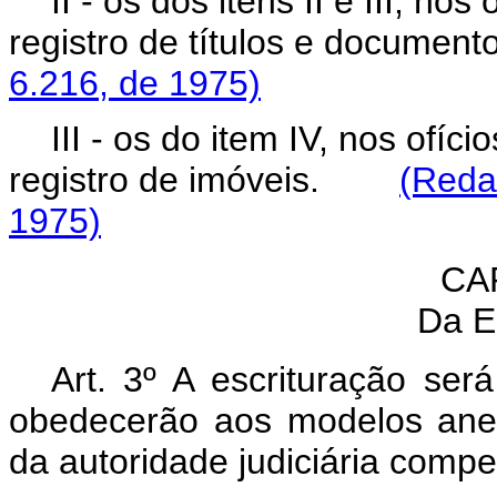
II - os dos itens II e III, nos
registro de títulos e docu
6.216, de 1975)
III - os do item IV, nos ofíci
registro de imóveis.
(Reda
1975)
CAP
Da E
Art. 3º A escrituração ser
obedecerão aos modelos anexo
da autoridade judiciária compe