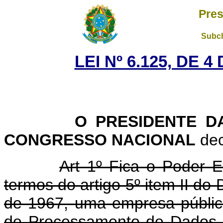
Pres
Subch
LEI Nº 6.125, DE 
O PRESIDENTE DA 
CONGRESSO NACIONAL
dec
Art 1º Fica o Poder E
termos do artigo 5º item II do 
de 1967, uma empresa públi
de Processamento de Dados 