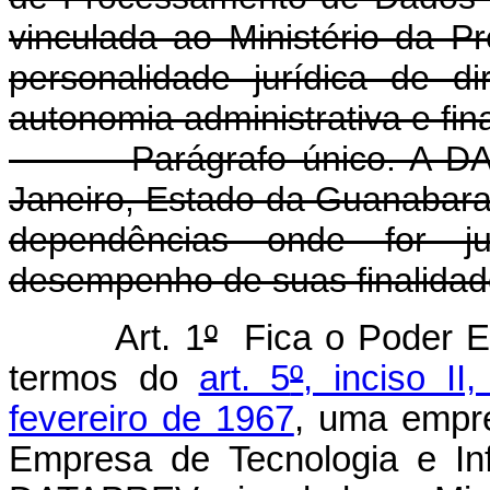
vinculada ao Ministério da Pr
personalidade jurídica de di
autonomia administrativa e fin
Parágrafo único. A D
Janeiro, Estado da Guanabara 
dependências onde for j
desempenho de suas finalidad
Art. 1
º
Fica o Poder Exe
termos do
art. 5
º
, inciso II
fevereiro de 1967
, uma empr
Empresa de Tecnologia e In