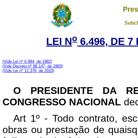
Pres
Subch
o
LEI N
6.496, DE 
(V
ide Lei nº 6.994, de 1982)
(Vide D
ecreto nº 88.147, de 1983)
(V
ide Lei nº 12.378, de 2010)
O PRESIDENTE DA R
CONGRESSO NACIONAL
dec
Art 1º - Todo contrato, es
obras ou prestação de quaisqu