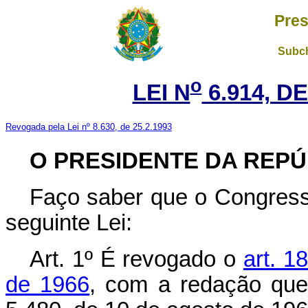
Pres
Subch
o
LEI N
6.914, DE
Revogada pela Lei nº 8.630, de 25.2.1993
O
PRESIDENTE DA REPÚ
Faço saber que o Congress
seguinte Lei:
Art. 1º É revogado o
art. 1
de 1966
, com a redação que 