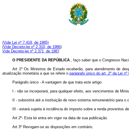
(Vide Lei nº 7.419, de 1985)
(
Vide Decreto-lei nº 2.310, de 1986
)
Vide Decreto-lei nº 2.371, de 1987
O PRESIDENTE DA REPÚBLICA
, faço saber que o Congresso Nacio
Art 1º Os Ministros de Estado receberão, para atendimento de desp
atualização monetária a que se refere o
parágrafo único do art. 2º da Lei nº
Parágrafo único - A vantagem de que trata este artigo:
I - não se incorporará, para qualquer efeito, aos vencimentos de Mini
II - subsistirá até a instituição de novo sistema remuneratório para o
III - estará sujeita à incidência do imposto sobre a renda pr
Art 2º- Esta lei entra em vigor na data de sua publicação.
Art 3º Revogam-se as disposições em contrário.