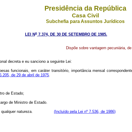
Presidência da República
Casa Civil
Subchefia para Assuntos Jurídicos
o
LEI N
7.374, DE 30 DE SETEMBRO DE 1985.
Dispõe sobre vantagem pecuniária, de c
nal decreta e eu sanciono a seguinte Lei:
esas funcionais, em caráter transitório, importância mensal correspondent
 6.205, de 29 de abril de 1975
.
stro de Estado;
 cargo de Ministro de Estado.
oventos de qualquer natureza.
(Incluído pela Lei nº 7.536, de 1986)