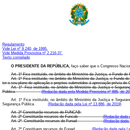
Regulamento
Vide Lei nº 9.240, de 1995.
Vide Medida Provisória nº 2.216-37.
Texto compilado
O PRESIDENTE DA REPÚBLICA,
faço saber que o Congresso Naciona
Art. 1º Fica instituído, no âmbito do Ministério da Justiça, o Fun
Art. 1º Fica instituído, no âmbito do Ministério da Justiça, o Fund
ter o seu plano de aplicação e projetos submetidos à apreciação p
Art. 1º Fica instituído, no âmbito do Ministério da Justiça e Segura
Pública.
(Redação dada pela Medida Provisória nº 885, de 20
Art. 1º Fica instituído, no âmbito do Ministério da Justiça e Segura
Segurança Pública.
(Redação dada pela Lei nº 13.886, de 2019)
Art. 2º Constituirão recursos do FUNCAB:
Art. 2º Constituirão recursos do Funcab:
(Redação dada p
Art. 2º
Constituirão recursos do Funad:
(Redação dada p
Art. 2º Constituem recursos do Funad:
(Redação dada pela Le