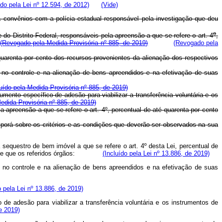
ído pela Lei nº 12.594, de 2012)
(Vide)
 a convênios com a polícia estadual responsável pela investigação que deu
o
do Distrito Federal, responsáveis pela apreensão a que se refere o art. 4
,
(Revogado pela Medida Provisória nº 885, de 2019)
(Revogado pela
a quarenta por cento dos recursos provenientes da alienação dos respectivos
r no controle e na alienação de bens apreendidos e na efetivação de suas
luído pela Medida Provisória nº 885, de 2019)
mento específico de adesão para viabilizar a transferência voluntária e os
Medida Provisória nº 885, de 2019)
a apreensão a que se refere o art. 4º, percentual de até quarenta por cento
sporá sobre os critérios e as condições que deverão ser observados na sua
 sequestro de bem imóvel a que se refere o art. 4º desta Lei, percentual de
ia, desde que os referidos órgãos:
(Incluído pela Lei nº 13.886, de 2019)
r no controle e na alienação de bens apreendidos e na efetivação de suas
o pela Lei nº 13.886, de 2019)
 de adesão para viabilizar a transferência voluntária e os instrumentos de
de 2019)