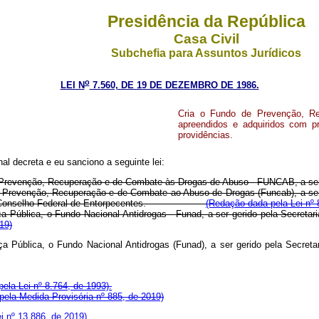
Presidência da República
Casa Civil
Subchefia para Assuntos Jurídicos
o
LEI N
7.560, DE 19 DE DEZEMBRO DE 1986.
Cria o Fundo de Prevenção, R
apreendidos e adquiridos com pro
providências.
l decreta e eu sanciono a seguinte lei:
do de Prevenção, Recuperação e de Combate às Drogas de Abuso - FUNCAB, a s
o de Prevenção, Recuperação e de Combate ao Abuso de Drogas (Funcab), a ser
révia do Conselho Federal de Entorpecentes.
(Redação dada pela Lei nº 
nça Pública, o Fundo Nacional Antidrogas - Funad, a ser gerido pela Secretar
19)
nça Pública, o Fundo Nacional Antidrogas (Funad), a ser gerido pela Secreta
ela Lei nº 8.764, de 1993).
ela Medida Provisória nº 885, de 2019)
i nº 13.886, de 2019)