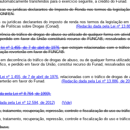
são automaticamente transferidos para o exercício seguinte, a crédito do 
as ou jurídicas declarantes do Imposto de Renda nos termos da legislação e
 CONFEN.
ou jurídicas declarantes do imposto de renda nos termos da legislação em v
onal de Políticas sobre Drogas (Conad).
(Redação dada pela Lei nº 13.8
ência do tráfico de drogas de abuso ou utilizado de qualquer forma em ativid
e perdido em favor da União constituirá recurso do FUNCAB, ressalvados os
-lei nº 1.455, de 7 de abril de 1976
, que estejam relacionadas com o tráfic
ienação reverterão em favor do FUNCAB.
em decorrência do tráfico de drogas de abuso, ou de qualquer forma utilizado
tráfico, e perdido em favor da União, constitui recurso do Funad, ressalva
-Lei nº 1.455, de 7 de abril de 1976
, relacionadas com o tráfico de drogas de
ção reverterão em favor do Funad.
(Redação dada pela Lei nº 13.886, de 20
a pela Lei nº 8.764, de 1993).
ada pela Lei nº 12.594, de 2012)
(Vide)
 tratamento, recuperação, repressão, controle e fiscalização do uso ou tráfi
enção, tratamento, recuperação, repressão, controle e fiscalização do 
abuso;