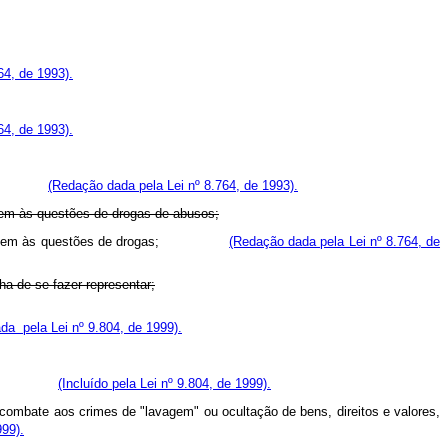
64, de 1993).
64, de 1993).
rolados;
(Redação dada pela Lei nº 8.764, de 1993).
uem às questões de drogas de abusos;
e se dediquem às questões de drogas;
(Redação dada pela Lei nº 8.764, de
ha de se fazer representar;
da pela Lei nº 9.804, de 1999).
do FUNAD;
(Incluído pela Lei nº 9.804, de 1999).
combate aos crimes de "lavagem" ou ocultação de bens, direitos e valores,
999).