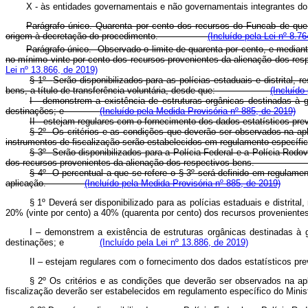
X - às entidades governamentais e não governamentais integran
Parágrafo único. Quarenta por cento dos recursos do Funcab de que t
origem à decretação do procedimento.
(Incluído pela Lei nº 8.76
Parágrafo único. Observado o limite de quarenta por cento, e mediante
no mínimo vinte por cento dos recursos provenientes da alienação 
Lei nº 13.866, de 2019)
§ 1º
Serão disponibilizados para as polícias estaduais e distrital,
bens, a título de transferência voluntária, desde que:
(Incluído
I - demonstrem a existência de estruturas orgânicas destinadas à 
destinações; e
(Incluído pela Medida Provisória nº 885, de 2019)
II - estejam regulares com o fornecimento dos dados estatísticos pre
§ 2º Os critérios e as condições que deverão ser observados na apli
instrumentos de fiscalização serão estabelecidos em regulamento específic
§ 3º Serão disponibilizados para a Polícia Federal e a Polícia Rodov
dos recursos provenientes da alienação dos respectivos bens.
§ 4º O percentual a que se refere o § 3º será definido em regulame
aplicação.
(Incluído pela Medida Provisória nº 885, de 2019)
§ 1º Deverá ser disponibilizado para as polícias estaduais e distrit
20% (vinte por cento) a 40% (quarenta por cento) dos recursos provenien
I – demonstrem a existência de estruturas orgânicas destinadas à 
destinações; e
(Incluído pela Lei nº 13.886, de 2019)
II – estejam regulares com o fornecimento dos dados estatísticos pr
§ 2º Os critérios e as condições que deverão ser observados na apli
fiscalização deverão ser estabelecidos em regulamento específico do