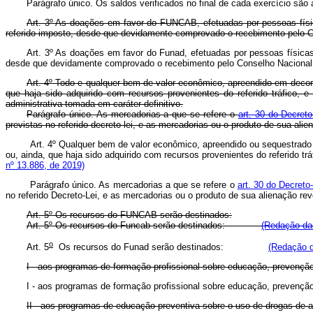
Parágrafo único. Os saldos verificados no final de cada exercício 
Art. 3º As doações em favor do FUNCAB, efetuadas por pessoas físic
referido imposto, desde que devidamente comprovado o recebimento pelo
Art. 3º As doações em favor do Funad, efetuadas por pessoas físicas 
desde que devidamente comprovado o recebimento pelo Conselho Naci
Art. 4º Todo e qualquer bem de valor econômico, apreendido em decorr
que haja sido adquirido com recursos provenientes do referido tráfico, 
administrativa tomada em caráter definitivo.
Parágrafo único. As mercadorias a que se refere o
art. 30 do Decreto
previstas no referido decreto-lei, e as mercadorias ou o produto de sua al
Art. 4º Qualquer bem de valor econômico, apreendido ou sequestrado 
ou, ainda, que haja sido adquirido com recursos provenientes do referido 
nº 13.886, de 2019)
Parágrafo único. As mercadorias a que se refere o
art. 30 do Decreto
no referido Decreto-Lei, e as mercadorias ou o produto de sua aliena
Art. 5º Os recursos do FUNCAB serão destinados:
Art. 5º Os recursos do Funcab serão destinados:
(Redação dad
o
Art. 5
Os recursos do Funad serão destinados:
(Redação d
I - aos programas de formação profissional sobre educação, prevenção,
I - aos programas de formação profissional sobre educação, prev
II - aos programas de educação preventiva sobre o uso de drogas de 