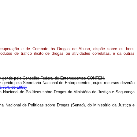
ecuperação e de Combate às Drogas de Abuso, dispõe sobre os bens
dutos de tráfico ilícito de drogas ou atividades correlatas, e dá outras
er gerido pelo Conselho Federal de Entorpecentes CONFEN.
 gerido pela Secretaria Nacional de Entorpecentes, cujos recursos deverão
8.764, de 1993)
ia Nacional de Políticas sobre Drogas do Ministério da Justiça e Segurança
ria Nacional de Políticas sobre Drogas (Senad), do Ministério da Justiça e