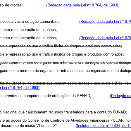
a sobre o uso de drogas;
(Redação dada pela Lei nº 8.764, de 1993).
mpanhas educativas e de ação comunitária;
(Redação dada pela Lei nº 8.7
amento e recuperação de usuários;
de tratamento e recuperação de usuários;
(Redação dada pela Lei nº 8.7
le e repressão ao uso e tráfico ilícito de drogas e produtos controlados;
controle e repressão ao uso e tráfico ilícitos de drogas e produtos cont
brigado como membro de organismos internacionais ou regionais que se dediq
eja obrigado como membro de organismos internacionais ou regionais qu
os no Brasil ou no exterior que versam sobre drogas e nos quais o Brasil ten
 Lei nº 8.764, de 1993).
pesas decorrentes do cumprimento de atribuições da SENAD;
(Redação da
Tesouro Nacional que caucionaram recursos transferidos para a conta 
es e às ações do Conselho de Controle de Atividades Financeiras - COAF, no 
o
a decorrente do inciso VI do art. 2
.
(Incluído pela Lei nº 9.804, de 1