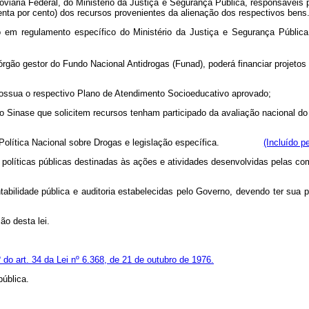
odoviária Federal, do Ministério da Justiça e Segurança Pública, responsáve
(quarenta por cento) dos recursos provenientes da alienação dos respecti
do em regulamento específico do Ministério da Justiça e Segurança Públic
), órgão gestor do Fundo Nacional Antidrogas (Funad), poderá financiar p
o possua o respectivo Plano de Atendimento Socioeducativo aprovado;
es do Sinase que solicitem recursos tenham participado da avaliação na
Política Nacional sobre Drogas e legislação específica.
(Incluído p
ar políticas públicas destinadas às ações e atividades desenvolvidas pelas c
bilidade pública e auditoria estabelecidas pelo Governo, devendo ter sua 
ão desta lei.
º do art. 34 da Lei nº 6.368, de 21 de outubro de 1976.
ública.