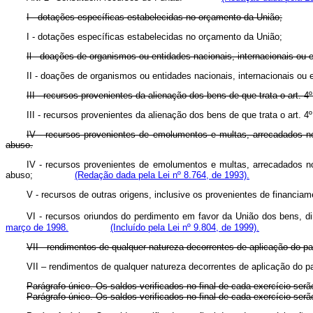
I - dotações específicas estabelecidas no orçamento da União;
I - dotações específicas estabelecidas no orçamento da Uni
Il - doações de organismos ou entidades nacionais, internacionais ou 
II - doações de organismos ou entidades nacionais, internacionai
III - recursos provenientes da alienação dos bens de que trata o art. 4º 
III - recursos provenientes da alienação dos bens de que trata
IV - recursos provenientes de emolumentos e multas, arrecadados no
abuso.
IV - recursos provenientes de emolumentos e multas, arrecadados no
abuso;
(Redação dada pela Lei nº 8.764, de 1993).
V - recursos de outras origens, inclusive os provenientes de fi
VI - recursos oriundos do perdimento em favor da União dos bens, dire
março de 1998.
(Incluído pela Lei nº 9.804, de 1999).
VII -
rendimentos de qualquer natureza decorrentes de aplicação d
VII – rendimentos de qualquer natureza decorrentes de aplicação
Parágrafo único. Os saldos verificados no final de cada exercício ser
Parágrafo único. Os saldos verificados no final de cada exercício 