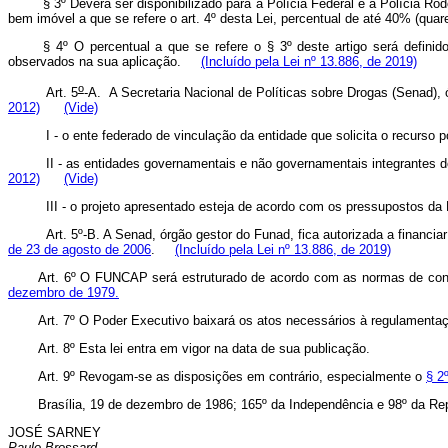
§ 3º Deverá ser disponibilizado para a Polícia Federal e a Polícia R
bem imóvel a que se refere o art. 4º desta Lei, percentual de até 40% 
§ 4º O percentual a que se refere o § 3º deste artigo será defini
observados na sua aplicação.
(Incluído pela Lei nº 13.886, de 2019)
o
Art. 5
-A.
A Secretaria Nacional de Políticas sobre Drogas (Senad
2012)
(Vide)
I - o ente federado de vinculação da entidade que solicita o recurs
II - as entidades governamentais e não governamentais integrant
2012)
(Vide)
III - o projeto apresentado esteja de acordo com os pressupostos da 
Art. 5º-B. A Senad, órgão gestor do Funad, fica autorizada a financi
de 23 de agosto de 2006
.
(Incluído pela Lei nº 13.886, de 2019)
Art. 6º O FUNCAP será estruturado de acordo com as normas de conta
dezembro de 1979.
Art. 7º O Poder Executivo baixará os atos necessários à regulamentaç
Art. 8º Esta lei entra em vigor na data de sua publicação.
Art. 9º Revogam-se as disposições em contrário, especialmente o
§ 2
Brasília, 19 de dezembro de 1986; 165º da Independência e 98º da Rep
JOSÉ SARNEY
Paulo Brossard