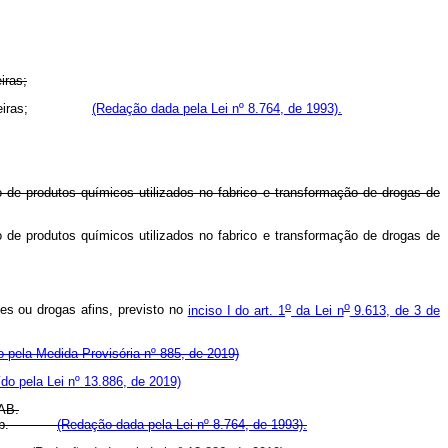
iras;
u estrangeiras;
(Redação dada pela Lei nº 8.764, de 1993).
de produtos químicos utilizados no fabrico e transformação de drogas de
de produtos químicos utilizados no fabrico e transformação de drogas de
o
o
tes ou drogas afins, previsto no
inciso I do art. 1
da Lei n
9.613, de 3 de
do pela Medida Provisória nº 885, de 2019)
ído pela Lei nº 13.886, de 2019)
CAB.
do Funcab.
(Redação dada pela Lei nº 8.764, de 1993).