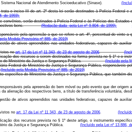
tes do Sistema Nacional de Atendimento Socioeducativo (Sinase).
(Inclu
rata o inciso III do art. 2º desta lei serão destinados à Polícia Federal e
4, de 1993).
 convênios, serão destinados à Polícia Federal e às Polícias dos Estados e 
dos respectivos bens.
(Redação dada pela Lei nº 9.804, de 1999).
 responsáveis pela apreensão a que se refere o art. 4º, percentual de vinte 
 pela Medida Provisória nº 885, de 2019)
gestão de ativos apreendidos nas unidades federativas, capazes de auxilia
vistos no
art. 17 da Lei nº 11.343, de 23 de agosto de 2006
.
(Inc
cação dos recursos a serem destinados na forma prevista no § 1º e o instru
o do Ministério da Justiça e Segurança Pública.
(Incluído pela 
iária Federal do Ministério da Justiça e Segurança Pública, responsáveis pel
(Incluído pela Medida Provisória nº 885, de 2019)
nto específico do Ministério da Justiça e Segurança Pública, que também di
al, responsáveis pela apreensão do bem móvel ou pelo evento que der origem a
tes da alienação dos respectivos bens, a título de transferência voluntár
gestão de ativos apreendidos nas unidades federativas, capazes de auxilia
evistos no
art. 17 da Lei nº 11.343, de 23 de agosto de 2006
.
(Incluíd
cação dos recursos prevista no § 1º deste artigo, o instrumento específico
 Ministério da Justiça e Segurança Pública.
(Incluído pela Lei nº 13.886, 