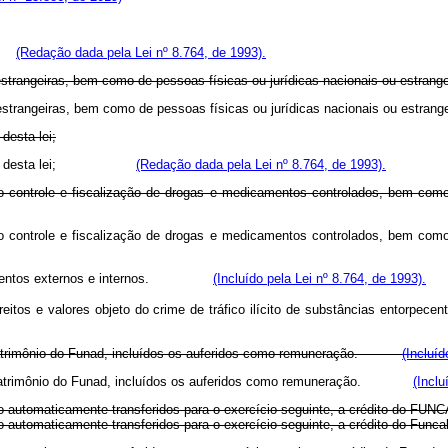
ão;
(Redação dada pela Lei nº 8.764, de 1993).
estrangeiras, bem como de pessoas físicas ou jurídicas nacionais ou estrange
s ou estrangeiras, bem como de pessoas físicas ou jurídicas nacionais o
desta lei;
 o art. 4º desta lei;
(Redação dada pela Lei nº 8.764, de 1993).
 controle e fiscalização de drogas e medicamentos controlados, bem como 
 controle e fiscalização de drogas e medicamentos controlados, bem como 
nanciamentos externos e internos.
(Incluído pela Lei nº 8.764, de 1993).
itos e valores objeto do crime de tráfico ilícito de substâncias entorpecen
o patrimônio do Funad, incluídos os auferidos como remuneração.
(Incluí
 do patrimônio do Funad, incluídos os auferidos como remuneração.
(Inclu
ão automaticamente transferidos para o exercício seguinte, a crédito do FUN
serão automaticamente transferidos para o exercício seguinte, a crédito 