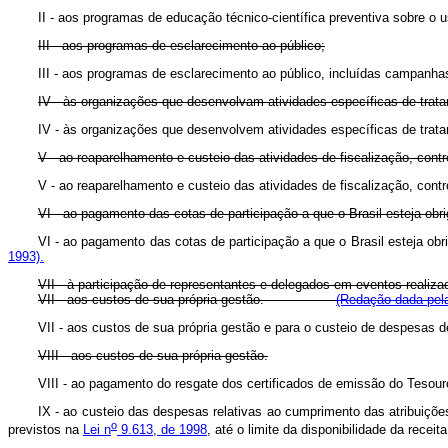
II - aos programas de educação técnico-científica preventiv
III - aos programas de esclarecimento ao público;
III - aos programas de esclarecimento ao público, incluídas ca
IV - às organizações que desenvolvam atividades específicas de trat
IV - às organizações que desenvolvem atividades específicas 
V - ao reaparelhamento e custeio das atividades de fiscalização, contro
V - ao reaparelhamento e custeio das atividades de fiscalização, 
VI - ao pagamento das cotas de participação a que o Brasil esteja o
VI - ao pagamento das cotas de participação a que o Brasil est
1993).
VII - à participação de representantes e delegados em eventos realizad
VII - aos custos de sua própria gestão.
(Redação dada pela
VII - aos custos de sua própria gestão e para o custeio de des
VIII - aos custos de sua própria gestão.
VIII - ao pagamento do resgate dos certificados de emissão do 
IX - ao custeio das despesas relativas ao cumprimento das atribuiçõ
o
previstos na
Lei n
9.613, de 1998
, até o limite da disponibilidade da receit