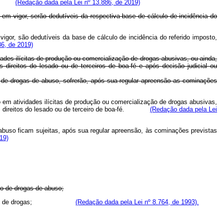
Funad.
(Redação dada pela Lei nº 13.886, de 2019)
m vigor, serão dedutíveis da respectiva base de cálculo de incidência do
igor, são dedutíveis da base de cálculo de incidência do referido imposto,
86, de 2019)
ades ilícitas de produção ou comercialização de drogas abusivas, ou ainda,
 direitos do lesado ou de terceiros de boa-fé e após decisão judicial ou
o de drogas de abuso, sofrerão, após sua regular apreensão as cominações
 em atividades ilícitas de produção ou comercialização de drogas abusivas,
dos os direitos do lesado ou de terceiro de boa-fé.
(Redação dada pela Lei
 abuso ficam sujeitas, após sua regular apreensão, às cominações previstas
19)
co de drogas de abuso;
uso e tráfico de drogas;
(Redação dada pela Lei nº 8.764, de 1993).