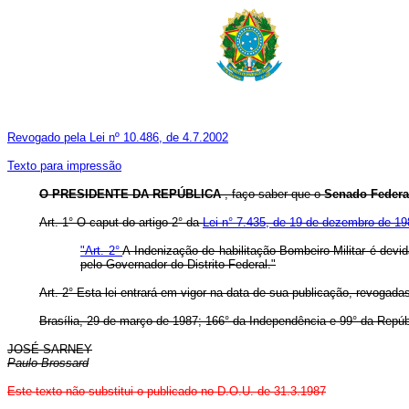
Revogado pela Lei nº 10.486, de 4.7.2002
Texto para impressão
O PRESIDENTE DA REPÚBLICA
, faço saber que o
Senado Feder
Art. 1° O caput do artigo 2° da
Lei n° 7.435, de 19 de dezembro de 19
"Art. 2°
A Indenização de habilitação Bombeiro-Militar é devi
pelo Governador do Distrito Federal."
Art. 2° Esta lei entrará em vigor na data de sua publicação, revogada
Brasília, 29 de março de 1987; 166° da Independência e 99° da Repúb
JOSÉ SARNEY
Paulo Brossard
Este texto não substitui o publicado no D.O.U. de 31.3.1987