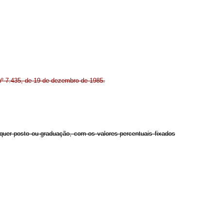
nº 7.435, de 19 de dezembro de 1985.
lquer posto ou graduação, com os valores percentuais fixados