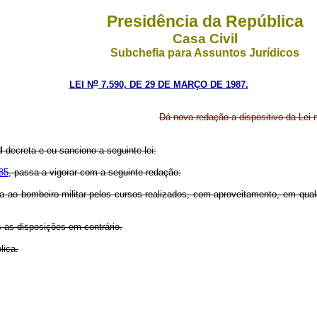
Presidência da República
Casa Civil
Subchefia para Assuntos Jurídicos
o
LEI N
7.590, DE 29 DE MARÇO DE 1987.
Dá nova redação a dispositivo da Lei 
al
decreta e eu sanciono a seguinte lei:
85
, passa a vigorar com a seguinte redação:
da ao bombeiro-militar pelos cursos realizados, com aproveitamento, em qua
s as disposições em contrário.
lica.