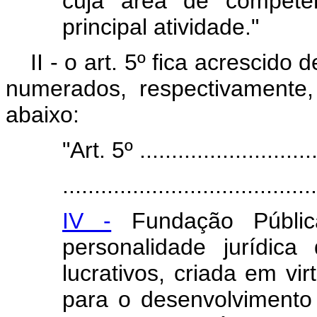
cuja área de competên
principal atividade."
II - o art. 5º fica acrescid
numerados, respectivamente
abaixo:
"Art. 5º .............................
........................................
IV -
Fundação Públic
personalidade jurídica
lucrativos, criada em vir
para o desenvolvimento