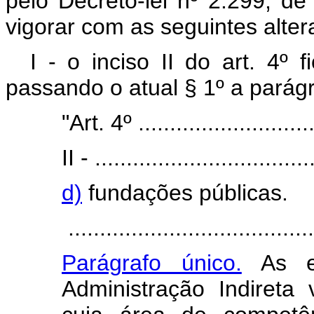
pelo Decreto-lei nº 2.299, 
vigorar com as seguintes alter
I - o inciso II do art. 4º 
passando o atual § 1º a parágr
"Art. 4º .............................
II - ..................................
d)
fundações públicas.
.......................................
Parágrafo único.
As en
Administração Indireta