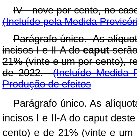
IV - nove por cento, no c
(Incluído pela Medida Provisór
Parágrafo único. As alíquot
incisos I e II-A do
caput
serão
21% (vinte e um por cento), 
de 2022.
(Incluído Medida 
Produção de efeitos
Parágrafo único. As alíquot
incisos I e II-A do caput dest
cento) e de 21% (vinte e um 