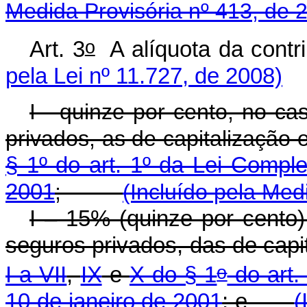
Medida Provisória nº 413, de 
o
Art. 3
A alíquota da co
pela Lei nº 11.727, de 2008)
I - quinze por cento, no ca
privados, as de capitalização 
§ 1º do art. 1º da Lei Compl
2001
;
(Incluído pela Med
I – 15% (quinze por cento)
seguros privados, das de capi
o
I a VII
,
IX
e
X do § 1
do art.
10 de janeiro de 2001
; e
(