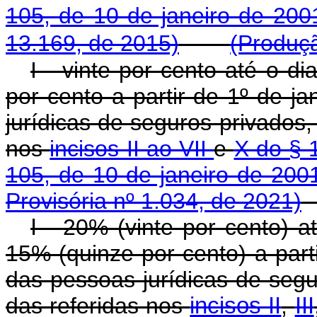
105, de 10 de janeiro de 200
13.169, de 2015)
(Produçã
I - vinte por cento até o 
por cento a partir de 1º de j
jurídicas de seguros privados,
nos
incisos II ao VII
e
X do § 
105, de 10 de janeiro de 200
Provisória nº 1.034, de 2021)
I -
20% (vinte por cento) 
15% (quinze por cento) a part
das pessoas jurídicas de segu
das referidas nos
incisos II
,
III