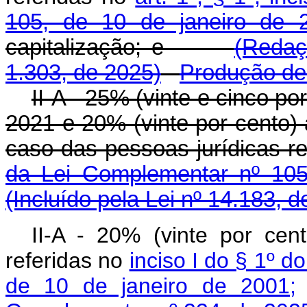
105, de 10 de janeiro de 
capitalização; e
(Redaç
1.303, de 2025)
Produção de 
II-A - 25% (vinte e cinco p
2021 e 20% (vinte por cento) a
caso das pessoas jurídicas r
da Lei Complementar nº 105
(Incluído pela Lei nº 14.183, 
II-A - 20% (vinte por cen
referidas no
inciso I do § 1º d
de 10 de janeiro de 2001;