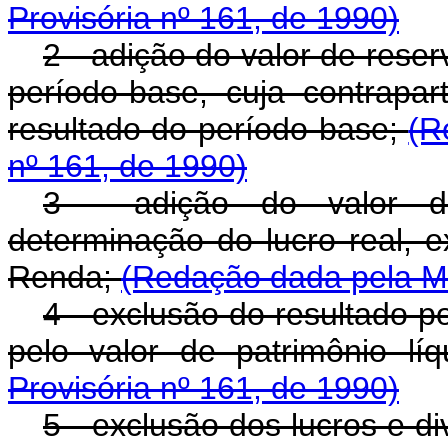
Provisória nº 161, de 1990)
2 - adição do valor de rese
período-base, cuja contrapa
resultado do período-base;
(R
nº 161, de 1990)
3 - adição do valor d
determinação do lucro real, 
Renda;
(Redação dada pela Me
4 - exclusão do resultado p
pelo valor de patrimônio lí
Provisória nº 161, de 1990)
5 - exclusão dos lucros e d