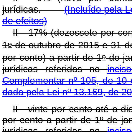
jurídicas.
(Incluído pela L
de efeitos)
II - 17% (dezessete por ce
o
1
de outubro de 2015 e 31 d
o
por cento) a partir de 1
de ja
jurídicas referidas no
inci
Complementar nº 105, de 10 
dada pela Lei nº 13.169, de 2
II - vinte por cento até o 
por cento a partir de 1º de j
jurídicas referidas no
inci