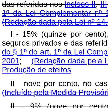
das referidas nos
incisos II
,
III
1º da Lei Complementar nº 1
(Redação dada pela Lei nº 14
I - 15% (quinze por cento)
seguros privados e das referi
do § 1º do art. 1º da Lei Comp
2001
;
(Redação dada pela L
Produção de efeitos
II - nove por cento, no
cas
(Incluído pela Medida Provisór
II – 9% (nove por cent