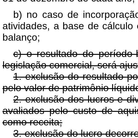
b) no caso de incorporaçã
atividades, a base de cálculo
balanço;
c) o resultado do período
legislação comercial, será ajus
1. exclusão do resultado po
pelo valor de patrimônio líquid
2. exclusão dos lucros e di
avaliados pelo custo de aqu
como receita;
3. exclusão do lucro decorr