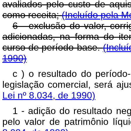
avaliados pelo custo de aqu
como receita;
(Incluído pela M
6 - exclusão do valor, corr
adicionadas, na forma do it
curso de período-base.
(Inclu
1990)
c ) o resultado do períod
legislação comercial, será 
Lei nº 8.034, de 1990)
1 - adição do resultado neg
pelo valor de patrimônio l