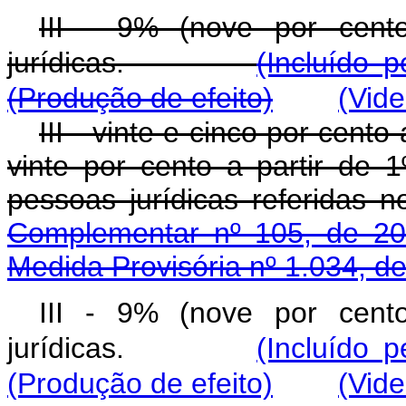
III - 9% (nove por cent
jurídicas.
(Incluído 
(Produção de efeito)
(Vid
III - vinte e cinco por cen
vinte por cento a partir de 
pessoas jurídicas referidas 
Complementar nº 105, de 20
Medida Provisória nº 1.034, d
III - 9% (nove por cent
jurídicas.
(Incluído 
(Produção de efeito)
(Vid