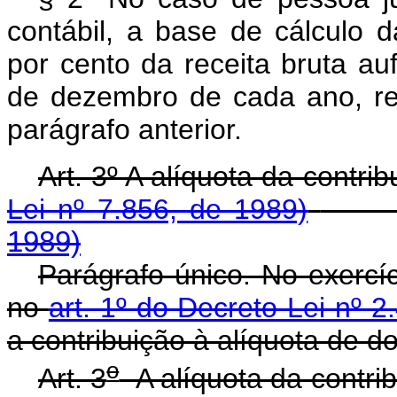
contábil, a base de cálculo 
por cento da receita bruta au
de dezembro de cada ano, re
parágrafo anterior.
Art. 3º A alíquota da cont
Lei nº 7.856, de 1989)
1989)
Parágrafo único. No exercíc
no
art. 1º do Decreto-Lei nº 2
a contribuição à alíquota de d
o
Art. 3
A alíquota da cont