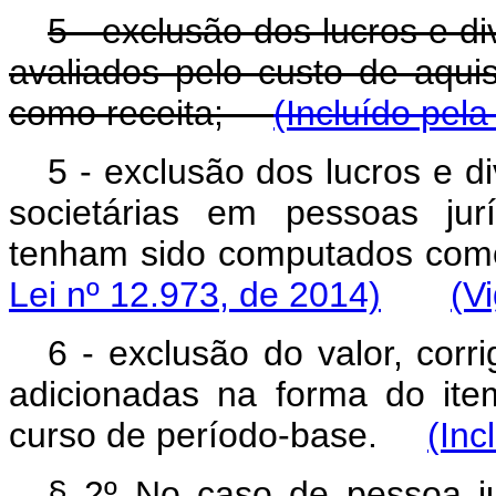
5 - exclusão dos lucros e d
avaliados pelo custo de aqu
como receita;
(Incluído pela
5 - exclusão dos lucros e d
societárias em pessoas jur
tenham sido computados 
Lei nº 12.973, de 2014)
(V
6 - exclusão do valor, corr
adicionadas na forma do it
curso de período-base.
(Inc
§ 2º No caso de pessoa ju