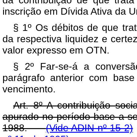
inscrição em Dívida Ativa da U
§ 1º Os débitos de que trat
da respectiva liquidez e certez
valor expresso em OTN.
§ 2º Far-se-á a conversã
parágrafo anterior com bas
vencimento.
Art. 8º A contribuição soci
apurado no período-base a s
1988.
(Vide ADIN nº 15-2)