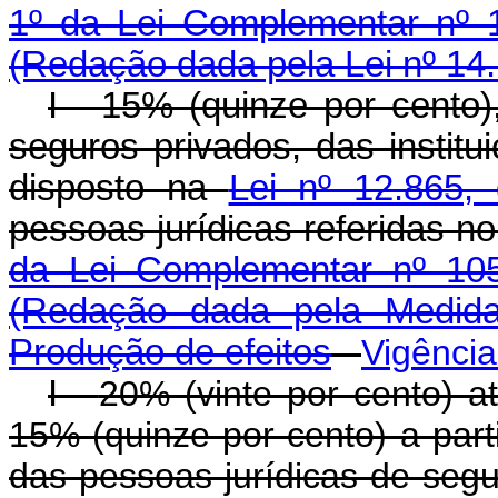
1º da Lei Complementar nº 1
(Redação dada pela Lei nº 14
I - 15% (quinze por cento
seguros privados, das instit
disposto na
Lei nº 12.865,
pessoas jurídicas referidas n
da Lei Complementar nº 105
(Redação dada pela Medida
Produção de efeitos
Vigênci
I -
20% (vinte por cento) 
15% (quinze por cento) a part
das pessoas jurídicas de segu