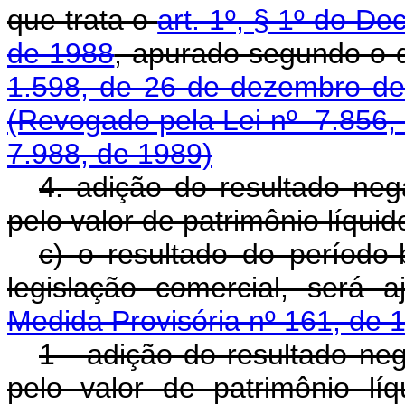
que trata o
art. 1º, § 1º do De
de 1988
, apurado segundo o 
1.598, de 26 de dezembro d
(Revogado pela Lei nº 7.856,
7.988, de 1989)
4. adição do resultado neg
pelo valor de patrimônio líquid
c) o resultado do período
legislação comercial, será 
Medida Provisória nº 161, de 
1 - adição do resultado neg
pelo valor de patrimônio lí