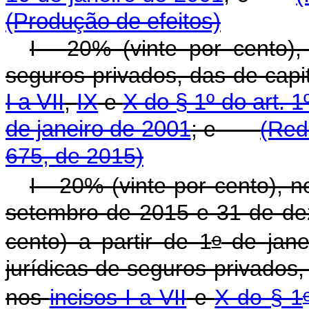
(Produção de efeitos)
I - 20% (vinte por cento)
seguros privados, das de capi
I a VII
,
IX
e
X do § 1º do art. 
de janeiro de 2001
; e
(Red
675, de 2015)
I - 20% (vinte por cento), 
setembro de 2015 e 31 de de
o
cento) a partir de 1
de jane
jurídicas de seguros privados,
nos
incisos I a VII
e
X do § 1