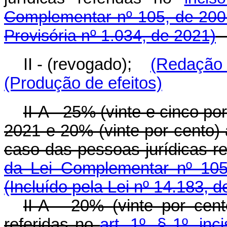
Complementar nº 105, de 200
Provisória nº 1.034, de 2021)
II - (revogado);
(Redação 
(Produção de efeitos)
II-A - 25% (vinte e cinco p
2021 e 20% (vinte por cento) a
caso das pessoas jurídicas r
da Lei Complementar nº 105
(Incluído pela Lei nº 14.183, 
II-A - 20% (vinte por cen
referidas no
art. 1º, § 1º, in