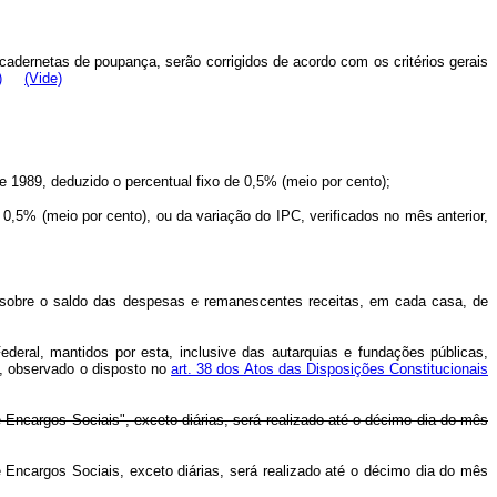
adernetas de poupança, serão corrigidos de acordo com os critérios gerais
)
(Vide)
e 1989, deduzido o percentual fixo de 0,5% (meio por cento);
0,5% (meio por cento), ou da variação do IPC, verificados no mês anterior,
 sobre o saldo das despesas e remanescentes receitas, em cada casa, de
ederal, mantidos por esta, inclusive das autarquias e fundações públicas,
o, observado o disposto no
art. 38 dos Atos das Disposições Constitucionais
Encargos Sociais", exceto diárias, será realizado até o décimo dia do mês
Encargos Sociais, exceto diárias, será realizado até o décimo dia do mês