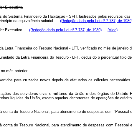
der Executivo.
 do Sistema Financeiro da Habitação - SFH, lastreados pelos recursos das c
princípio da equivalência salarial.
(Redação dada pela Lei nº 7.737, de 1989
Poder Executivo.
(Redação dada pela Lei nº 7.737, de 1989)
(Vide)
 Letra Financeira do Tesouro Nacional - LFT, verificado no mês de janeiro d
mulado da Letra Financeira do Tesouro - LFT, deduzido o percentual fixo de 
 no mês anterior.
ertidos para cruzados novos depois de efetuados os cálculos necessários
ções dos servidores civis e militares da União e dos órgãos do Distrito F
itas líquidas da União, exceto aquelas decorrentes de operações de crédit
 à conta do Tesouro Nacional, para atendimento de despesas com "Pessoal e 
 à conta do Tesouro Nacional, para atendimento de despesas com Pessoal e 