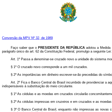
Conversão da MPV Nº 32, de 1989
Faço saber que o
PRESIDENTE DA REPÚBLICA
adotou a Medida P
parágrafo único do art. 62 da Constituição Federal, promulgo a seguinte Lei:
Art. 1º Passa a denominar-se cruzado novo a unidade do sistema mone
§ 1º O cruzado novo corresponde a um mil cruzados.
§ 2º As importâncias em dinheiro escrever-se-ão precedidas do símb
Art. 2º Fica o Banco Central do Brasil incumbido de providenciar 
indispensáveis à substituição do meio circulante.
§ 1º As cédulas e as moedas em cruzados circularão concomitantemen
§ 2º As cédulas impressas em cruzeiros e em cruzados e as moedas c
§ 3º O Banco Central do Brasil, enquanto não impressas as novas 