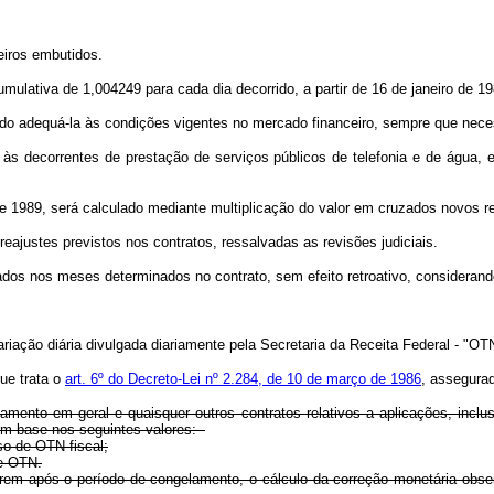
ceiros embutidos.
umulativa de 1,004249 para cada dia decorrido, a partir de 16 de janeiro de 19
ando adequá-la às condições vigentes no mercado financeiro, sempre que nece
s, às decorrentes de prestação de serviços públicos de telefonia e de água
o de 1989, será calculado mediante multiplicação do valor em cruzados novos re
eajustes previstos nos contratos, ressalvadas as revisões judiciais.
ados nos meses determinados no contrato, sem efeito retroativo, considerand
iação diária divulgada diariamente pela Secretaria da Receita Federal - "OTN
que trata o
art. 6º do Decreto-Lei nº 2.284, de 10 de março de 1986
, assegurad
iamento em geral e quaisquer outros contratos relativos a aplicações, inc
com base nos seguintes valores:
so de OTN fiscal;
de OTN.
cerem após o período de congelamento, o cálculo da correção monetária obs