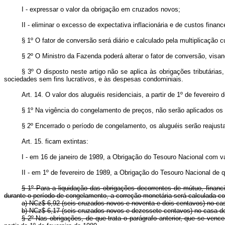
I - expressar o valor da obrigação em cruzados novos;
II - eliminar o excesso de expectativa inflacionária e de custos finan
§ 1º O fator de conversão será diário e calculado pela multiplicação c
§ 2º O Ministro da Fazenda poderá alterar o fator de conversão, vis
§ 3º O disposto neste artigo não se aplica às obrigações tributária
sociedades sem fins lucrativos, e às despesas condominiais.
Art. 14. O valor dos aluguéis residenciais, a partir de 1º de fevereir
§ 1º Na vigência do congelamento de preços, não serão aplicados os r
§ 2º Encerrado o período de congelamento, os aluguéis serão reajust
Art. 15. ficam extintas:
I - em 16 de janeiro de 1989, a Obrigação do Tesouro Nacional com var
II - em 1º de fevereiro de 1989, a Obrigação do Tesouro Nacional de 
§ 1º Para a liquidação das obrigações decorrentes de mútuo, financ
durante o período de congelamento, a correção monetária será calculada 
a) NCz$ 6,92 (seis cruzados novos e noventa e dois centavos) no ca
b) NCz$ 6,17 (seis cruzados novos e dezessete centavos) no casa 
§ 2º Nas obrigações, de que trata o parágrafo anterior, que se ven