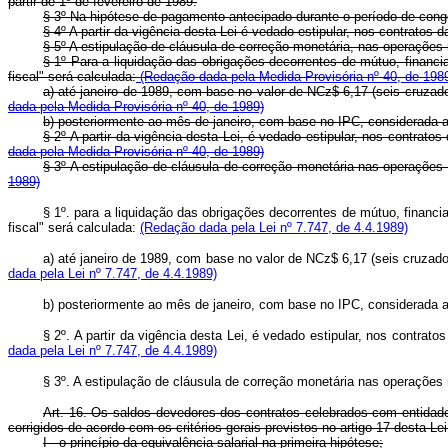
partir de 1º de fevereiro de 1989.
§ 3º Na hipótese de pagamento antecipado durante o período de congel
§ 4º A partir da vigência desta Lei é vedado estipular, nos contratos 
§ 5º A estipulação de cláusula de correção monetária, nas operações 
§ 1º Para a liquidação das obrigações decorrentes de mútuo, financi
fiscal" será calculada:
(Redação dada pela Medida Provisória nº 40, de 198
a) até janeiro de 1989, com base no valor de NCz$ 6,17 (seis cruza
dada pela Medida Provisória nº 40, de 1989)
b) posteriormente ao mês de janeiro, com base no IPC, considerada a 
§ 2º A partir da vigência desta Lei, é vedado estipular, nos contrato
dada pela Medida Provisória nº 40, de 1989)
§ 3º A estipulação de cláusula de correção monetária nas operações 
1989)
§ 1º. para a liquidação das obrigações decorrentes de mútuo, financ
fiscal" será calculada:
(Redação dada pela Lei nº 7.747, de 4.4.1989)
a) até janeiro de 1989, com base no valor de NCz$ 6,17 (seis cruza
dada pela Lei nº 7.747, de 4.4.1989)
b) posteriormente ao mês de janeiro, com base no IPC, considerada a
§ 2º. A partir da vigência desta Lei, é vedado estipular, nos contrato
dada pela Lei nº 7.747, de 4.4.1989)
§ 3º. A estipulação de cláusula de correção monetária nas operações 
Art. 16. Os saldos devedores dos contratos celebrados com entidade
corrigidos de acordo com os critérios gerais previstos no artigo 17 desta Le
I - o princípio da equivalência salarial na primeira hipótese;