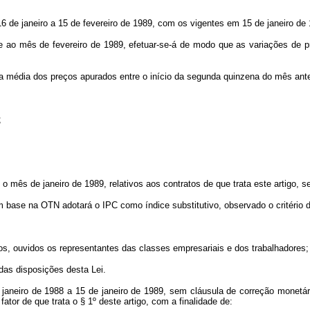
6 de janeiro a 15 de fevereiro de 1989, com os vigentes em 15 de janeiro de
re ao mês de fevereiro de 1989, efetuar-se-á de modo que as variações de p
a média dos preços apurados entre o início da segunda quinzena do mês anter
;
o mês de janeiro de 1989, relativos aos contratos de que trata este artigo, s
om base na OTN adotará o IPC como índice substitutivo, observado o critério do
ços, ouvidos os representantes das classes empresariais e dos trabalhadores;
das disposições desta Lei.
e janeiro de 1988 a 15 de janeiro de 1989, sem cláusula de correção monetá
tor de que trata o § 1º deste artigo, com a finalidade de: