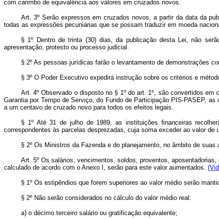
com carimbo de equivalência aos valores em cruzados novos.
Art. 3º Serão expressos em cruzados novos, a partir da data da publ
todas as expressões pecuniárias que se possam traduzir em moeda naciona
§ 1º Dentro de trinta (30) dias, da publicação desta Lei, não se
apresentação, protesto ou processo judicial.
§ 2º As pessoas jurídicas farão o levantamento de demonstrações cont
§ 3º O Poder Executivo expedirá instrução sobre os critérios e méto
Art. 4º Observado o disposto no § 1º do art. 1º, são convertidos em
Garantia por Tempo de Serviço, do Fundo de Participação PIS-PASEP, as co
a um centavo de cruzado novo para todos os efeitos legais.
§ 1º Até 31 de julho de 1989, as instituições financeiras recol
correspondentes às parcelas desprezadas, cuja soma exceder ao valor de u
§ 2º Os Ministros da Fazenda e do planejamento, no âmbito de suas a
Art. 5º Os salários, vencimentos, soldos, proventos, aposentadorias
calculado de acordo com o Anexo I, serão para este valor aumentados.
(Vid
§ 1º Os estipêndios que forem superiores ao valor médio serão mantid
§ 2º Não serão considerados no cálculo do valor médio real:
a) o décimo terceiro salário ou gratificação equivalente;