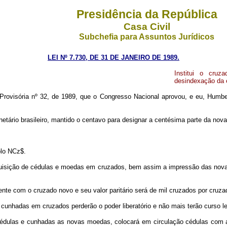
Presidência da República
Casa Civil
Subchefia para Assuntos Jurídicos
LEI Nº 7.730, DE 31 DE JANEIRO DE 1989.
Institui o cruz
desindexação da 
rovisória nº 32, de 1989, que o Congresso Nacional aprovou, e eu, Humber
tário brasileiro, mantido o centavo para designar a centésima parte da nov
olo NCz$.
a aquisição de cédulas e moedas em cruzados, bem assim a impressão das n
te com o cruzado novo e seu valor paritário será de mil cruzados por cruza
unhadas em cruzados perderão o poder liberatório e não mais terão curso l
cédulas e cunhadas as novas moedas, colocará em circulação cédulas com 