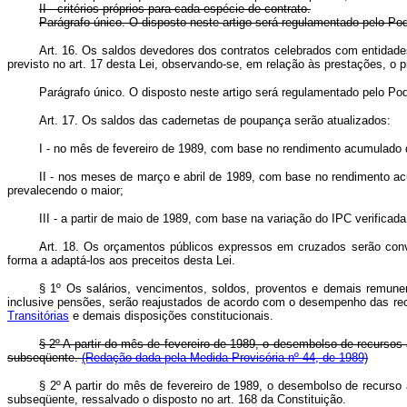
II - critérios próprios para cada espécie de contrato.
Parágrafo único. O disposto neste artigo será regulamentado pelo Po
Art. 16. Os saldos devedores dos contratos celebrados com entidades
previsto no art. 17 desta Lei, observando-se, em relação às prestações, o 
Parágrafo único. O disposto neste artigo será regulamentado pelo 
Art. 17. Os saldos das cadernetas de poupança serão atualizados:
I - no mês de fevereiro de 1989, com base no rendimento acumulado da
II - nos meses de março e abril de 1989, com base no rendimento acu
prevalecendo o maior;
III - a partir de maio de 1989, com base na variação do IPC verificada
Art. 18. Os orçamentos públicos expressos em cruzados serão conv
forma a adaptá-los aos preceitos desta Lei.
§ 1º Os salários, vencimentos, soldos, proventos e demais remunera
inclusive pensões, serão reajustados de acordo com o desempenho das rece
Transitórias
e demais disposições constitucionais.
§ 2º A partir do mês de fevereiro de 1989, o desembolso de recursos
subseqüente.
(Redação dada pela Medida Provisória nº 44, de 1989)
§ 2º A partir do mês de fevereiro de 1989, o desembolso de recurso
subseqüente, ressalvado o disposto no art. 168 da Constituição.