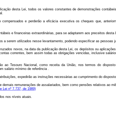
icação desta Lei, todos os valores constantes de demonstrações contábeis e
l.
rão compensados e perderão a eficácia executiva os cheques que, anterio
ábeis e financeiras extraordinárias, para se adaptarem aos preceitos desta 
dos a serem utilizados nesse levantamento, podendo especificar as pessoas j
 cruzados novos, na data da publicação desta Lei, os depósitos ou aplicações
ntas correntes, bem assim todas as obrigações vencidas, inclusive salários 
herão ao Tesouro Nacional, como receita da União, nos termos do dispost
m salário mínimo de referência .
tribuições, expedirão as instruções necessárias ao cumprimento do disposto 
, e demais remunerações de assalariados, bem como pensões relativos ao mês d
e Lei nº 7.737, de 1989)
os nos níveis atuais.