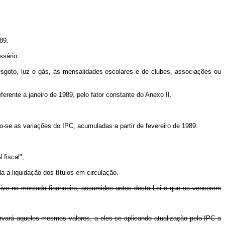
89.
ssário.
, esgoto, luz e gás, às mensalidades escolares e de clubes, associações ou
ferente a janeiro de 1989, pelo fator constante do Anexo II.
o-se as variações do IPC, acumuladas a partir de fevereiro de 1989.
 fiscal";
a a liquidação dos títulos em circulação.
lusive no mercado financeiro, assumidos antes desta Lei e que se vencerem
ervará aqueles mesmos valores, a eles se aplicando atualização pelo IPC a