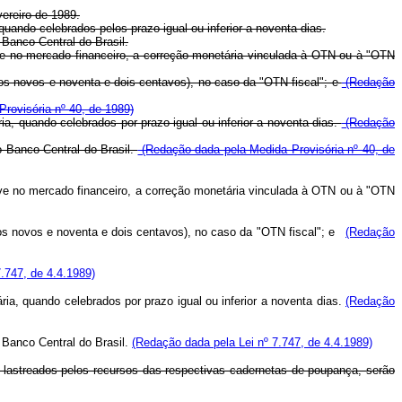
vereiro de 1989.
 quando celebrados pelos prazo igual ou inferior a noventa dias.
 Banco Central do Brasil.
sive no mercado financeiro, a correção monetária vinculada à OTN ou à "OTN
os novos e noventa e dois centavos), no caso da "OTN fiscal"; e
(Redação
rovisória nº 40, de 1989)
ria, quando celebrados por prazo igual ou inferior a noventa dias.
(Redação
o Banco Central do Brasil.
(Redação dada pela Medida Provisória nº 40, de
sive no mercado financeiro, a correção monetária vinculada à OTN ou à "OTN
os novos e noventa e dois centavos), no caso da "OTN fiscal"; e
(Redação
.747, de 4.4.1989)
ária, quando celebrados por prazo igual ou inferior a noventa dias.
(Redação
 Banco Central do Brasil.
(Redação dada pela Lei nº 7.747, de 4.4.1989)
, lastreados pelos recursos das respectivas cadernetas de poupança, serão