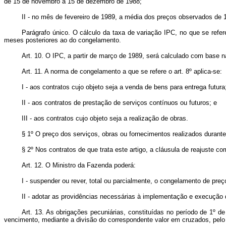
de 15 de novembro a 15 de dezembro de 1988;
II - no mês de fevereiro de 1989, a média dos preços observados de 1
Parágrafo único. O cálculo da taxa de variação IPC, no que se refe
meses posteriores ao do congelamento.
Art. 10. O IPC, a partir de março de 1989, será calculado com base n
Art. 11. A norma de congelamento a que se refere o art. 8º aplica-se:
I - aos contratos cujo objeto seja a venda de bens para entrega futura
II - aos contratos de prestação de serviços contínuos ou futuros; e
III - aos contratos cujo objeto seja a realização de obras.
§ 1º O preço dos serviços, obras ou fornecimentos realizados durante 
§ 2º Nos contratos de que trata este artigo, a cláusula de reajuste c
Art. 12. O Ministro da Fazenda poderá:
I - suspender ou rever, total ou parcialmente, o congelamento de pre
II - adotar as providências necessárias à implementação e execução 
Art. 13. As obrigações pecuniárias, constituídas no período de 1º d
vencimento, mediante a divisão do correspondente valor em cruzados, pelo fa