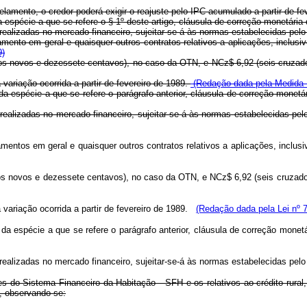
amento, o credor poderá exigir o reajuste pelo IPC acumulado a partir de fe
da espécie a que se refere o § 1º deste artigo, cláusula de correção monetária
realizadas no mercado financeiro, sujeitar-se-á às normas estabelecidas pelo
amento em geral e quaisquer outros contratos relativos a aplicações, inclu
9)
dos novos e dezessete centavos), no caso da OTN, e NCz$ 6,92 (seis cruzad
variação ocorrida a partir de fevereiro de 1989.
(Redação dada pela Medida P
s da espécie a que se refere o parágrafo anterior, cláusula de correção monetá
realizadas no mercado financeiro, sujeitar-se-á às normas estabelecidas pel
iamentos em geral e quaisquer outros contratos relativos a aplicações, inclu
dos novos e dezessete centavos), no caso da OTN, e NCz$ 6,92 (seis cruzad
 variação ocorrida a partir de fevereiro de 1989.
(Redação dada pela Lei nº 7
s da espécie a que se refere o parágrafo anterior, cláusula de correção monet
realizadas no mercado financeiro, sujeitar-se-á às normas estabelecidas pelo
s do Sistema Financeiro da Habitação - SFH e os relativos ao crédito rural
i, observando-se: