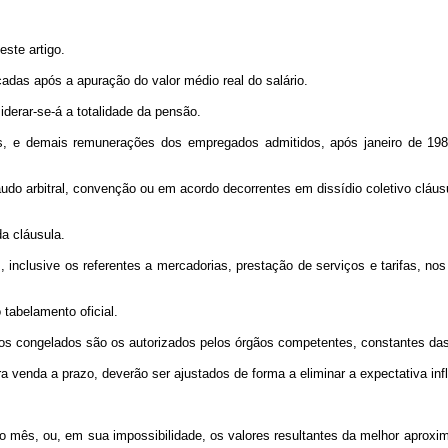
este artigo.
icadas após a apuração do valor médio real do salário.
iderar-se-á a totalidade da pensão.
os, e demais remunerações dos empregados admitidos, após janeiro de 1988,
audo arbitral, convenção ou em acordo decorrentes em dissídio coletivo cláus
a cláusula.
 inclusive os referentes a mercadorias, prestação de serviços e tarifas, no
 tabelamento oficial.
reços congelados são os autorizados pelos órgãos competentes, constantes das
a venda a prazo, deverão ser ajustados de forma a eliminar a expectativa inf
o mês, ou, em sua impossibilidade, os valores resultantes da melhor aproxi