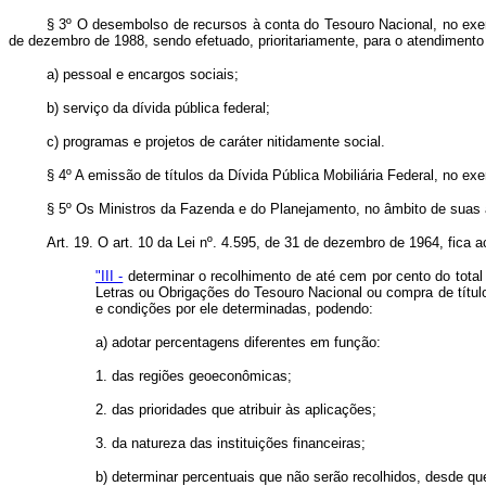
§ 3º O desembolso de recursos à conta do Tesouro Nacional, no exerc
de dezembro de 1988, sendo efetuado, prioritariamente, para o atendimento
a) pessoal e encargos sociais;
b) serviço da dívida pública federal;
c) programas e projetos de caráter nitidamente social.
§ 4º A emissão de títulos da Dívida Pública Mobiliária Federal, no exer
§ 5º Os Ministros da Fazenda e do Planejamento, no âmbito de suas a
Art. 19. O art. 10 da Lei nº. 4.595, de 31 de dezembro de 1964, fica 
"III -
determinar o recolhimento de até cem por cento do total 
Letras ou Obrigações do Tesouro Nacional ou compra de títul
e condições por ele determinadas, podendo:
a) adotar percentagens diferentes em função:
1. das regiões geoeconômicas;
2. das prioridades que atribuir às aplicações;
3. da natureza das instituições financeiras;
b) determinar percentuais que não serão recolhidos, desde que