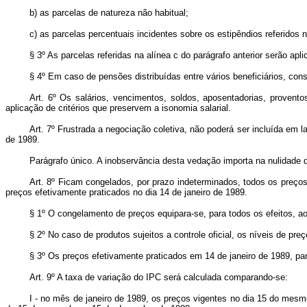
b) as parcelas de natureza não habitual;
c) as parcelas percentuais incidentes sobre os estipêndios referidos n
§ 3º As parcelas referidas na alínea c do parágrafo anterior serão apl
§ 4º Em caso de pensões distribuídas entre vários beneficiários, cons
Art. 6º Os salários, vencimentos, soldos, aposentadorias, provent
aplicação de critérios que preservem a isonomia salarial.
Art. 7º Frustrada a negociação coletiva, não poderá ser incluída em l
de 1989.
Parágrafo único. A inobservância desta vedação importa na nulidade d
Art. 8º Ficam congelados, por prazo indeterminados, todos os preços,
preços efetivamente praticados no dia 14 de janeiro de 1989.
§ 1º O congelamento de preços equipara-se, para todos os efeitos, ao
§ 2º No caso de produtos sujeitos a controle oficial, os níveis de p
§ 3º Os preços efetivamente praticados em 14 de janeiro de 1989, par
Art. 9º A taxa de variação do IPC será calculada comparando-se:
I - no mês de janeiro de 1989, os preços vigentes no dia 15 do mesm