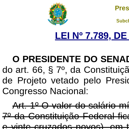
Pres
Subch
LEI Nº 7.789, D
O PRESIDENTE DO SENA
do art. 66, § 7º, da Constituiç
de Projeto vetado pelo Pres
Congresso Nacional:
Art. 1º O valor do salário m
7º da Constituição Federal fi
e vinte cruzados novos), em to