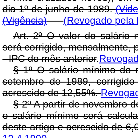
dia 1º de junho de 1989.
(Vid
(Vigência)
(Revogado pela 
Art. 2º O valor do salário 
será corrigido, mensalmente, 
- IPC do mês anterior
.
Revogado
§ 1º O salário mínimo do
setembro de 1989, corrigido
acrescido de 12,55%.
Revogado
§ 2º A partir de novembro d
o salário mínimo será calcu
deste artigo e acrescido de 6