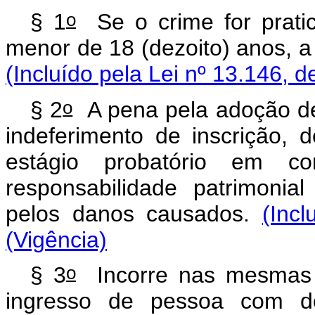
o
§ 1
Se o crime for pratic
menor de 18 (dezoito) anos, a
(Incluído pela Lei nº 13.146, d
o
§ 2
A pena pela adoção deli
indeferimento de inscrição,
estágio probatório em co
responsabilidade patrimonia
pelos danos causados.
(Inc
(Vigência)
o
§ 3
Incorre nas mesmas p
ingresso de pessoa com de