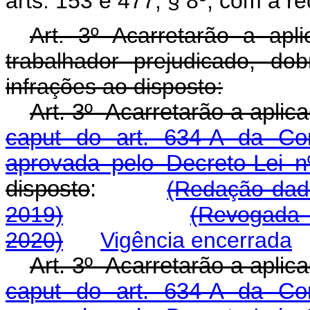
arts. 153 e 477, § 8º, com a r
Art. 3º Acarretarão a ap
trabalhador prejudicado, do
infrações ao disposto:
Art. 3º Acarretarão a aplic
caput do art. 634-A da Con
aprovada pelo Decreto-Lei n
disposto
:
(Redação dada
2019)
(Revogada 
2020)
Vigência encerrada
Art. 3º Acarretarão a aplic
caput do art. 634-A da Con