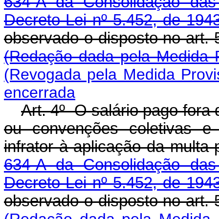
634-A da Consolidação das 
Decreto-Lei nº 5.452, de 194
observado o disposto no art. 
(Redação dada pela Medida P
(Revogada pela Medida Provis
encerrada
Art. 4º O salário pago fora
ou convenções coletivas e 
infrator à aplicação da multa
634-A da Consolidação das 
Decreto-Lei nº 5.452, de 194
observado o disposto no art. 