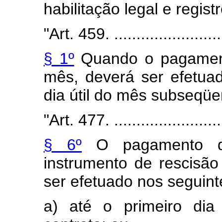
habilitação legal e regis
"
Art. 459
. ........................
§ 1º
Quando o pagamento
mês, deverá ser efetuad
dia útil do mês subseqüe
"
Art. 477
. ........................
§ 6º
O pagamento da
instrumento de rescisão
ser efetuado nos seguint
a) até o primeiro dia