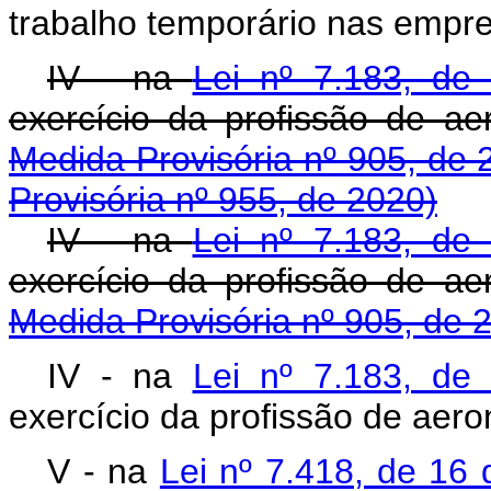
trabalho temporário nas empr
IV - na
Lei nº 7.183, de
exercício da profissã
Medida Provisória nº 905, de 
Provisória nº 955, de 2020)
IV - na
Lei nº 7.183, de
exercício da profissã
Medida Provisória nº 905, de 
IV - na
Lei nº 7.183, de
exercício da profissão de aer
V - na
Lei nº 7.418, de 16