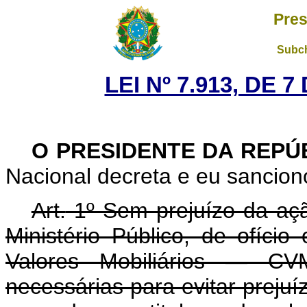
Pres
Subch
LEI Nº 7.913, DE 
O PRESIDENTE DA REPÚ
Nacional decreta e eu sanciono
Art.
1º Sem prejuízo da açã
Ministério Público, de ofíci
Valores Mobiliários — CVM
necessárias para evitar preju