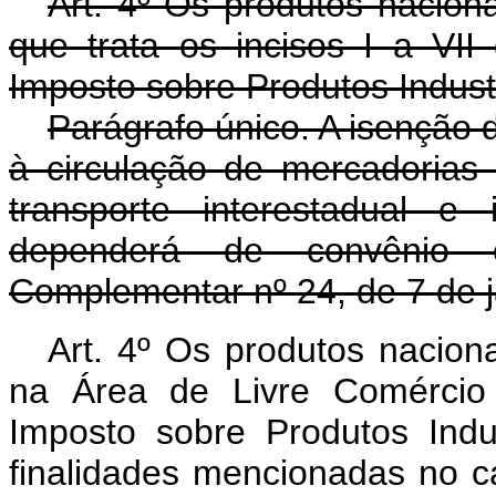
Art. 4º Os produtos naciona
que trata os incisos I a VII
Imposto sobre Produtos Industr
Parágrafo único. A isenção 
à circulação de mercadorias
transporte interestadual e
dependerá de convênio 
Complementar nº 24, de 7 de j
Art. 4º Os produtos nacion
na Área de Livre Comércio 
Imposto sobre Produtos Indu
finalidades mencionadas no ca