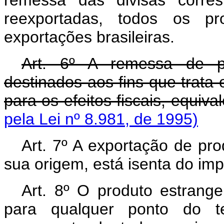
remessa das divisas corre
reexportadas, todos os pro
exportações brasileiras.
Art. 6º A remessa de p
destinados aos fins que trata o
para os efeitos fiscais, equiv
pela Lei nº 8.981, de 1995)
Art. 7º A exportação de pr
sua origem, está isenta do im
Art. 8º O produto estrang
para qualquer ponto do ter