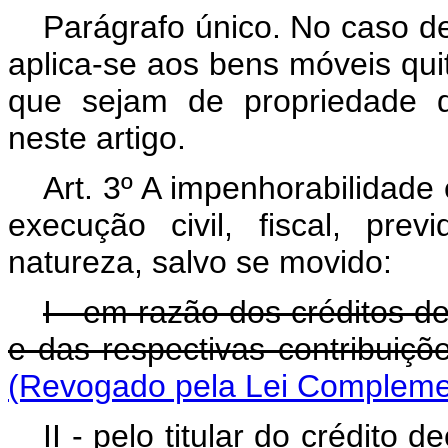
Parágrafo único. No caso de
aplica-se aos bens móveis qu
que sejam de propriedade d
neste artigo.
Art. 3º A impenhorabilidade
execução civil, fiscal, prev
natureza, salvo se movido:
I - em razão dos créditos d
e das respectivas contribuiçõ
(Revogado pela Lei Complemen
II - pelo titular do crédito