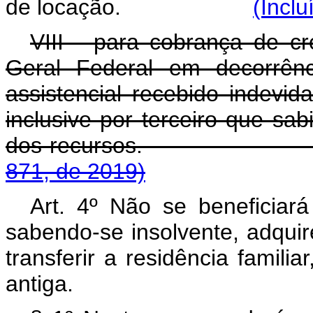
de locação.
(Inclu
VIII - para cobrança de cré
Geral Federal em decorrênc
assistencial recebido indevi
inclusive por terceiro que sab
dos recursos
871, de 2019)
Art. 4º Não se beneficiará
sabendo-se insolvente, adquir
transferir a residência famil
antiga.