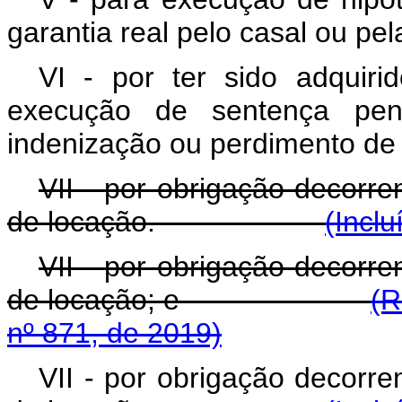
garantia real pelo casal ou pel
VI - por ter sido adquir
execução de sentença pena
indenização ou perdimento de
VII - por obrigação decorre
de locação.
(Inclu
VII - por obrigação decorre
de locação; e
(R
nº 871, de 2019)
VII - por obrigação decorre