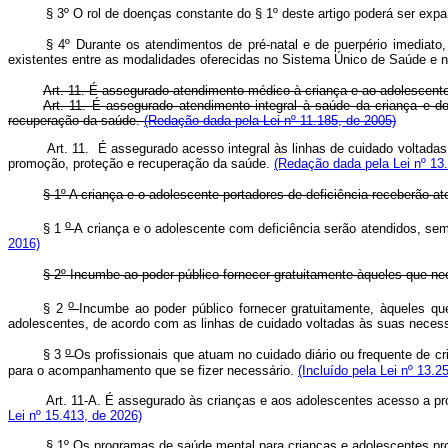
§ 3º O rol de doenças constante do § 1º deste artigo poderá ser exp
§ 4º Durante os atendimentos de pré-natal e de puerpério imediato
existentes entre as modalidades oferecidas no Sistema Único de Saúde e n
Art. 11. É assegurado atendimento médico à criança e ao adolescente
Art. 11. É assegurado atendimento integral à saúde da criança e d
recuperação da saúde.
(Redação dada pela Lei nº 11.185, de 2005)
Art. 11. É assegurado acesso integral às linhas de cuidado voltada
promoção, proteção e recuperação da saúde.
(Redação dada pela Lei nº 13
§ 1º A criança e o adolescente portadores de deficiência receberão a
o
§ 1
A criança e o adolescente com deficiência serão atendidos, se
2016)
§ 2º Incumbe ao poder público fornecer gratuitamente àqueles que nec
o
§ 2
Incumbe ao poder público fornecer gratuitamente, àqueles que
adolescentes, de acordo com as linhas de cuidado voltadas às suas neces
o
§ 3
Os profissionais que atuam no cuidado diário ou frequente de c
para o acompanhamento que se fizer necessário.
(Incluído pela Lei nº 13.2
Art. 11-A. É assegurado às crianças e aos adolescentes acesso a 
Lei nº 15.413, de 2026)
§ 1º Os programas de saúde mental para crianças e adolescentes pro