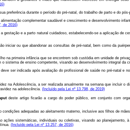
16)
sua preferência durante o período do pré-natal, do trabalho de parto e do pós-
, alimentação complementar saudável e crescimento e desenvolvimento infant
7, de 2016)
a gestação e a parto natural cuidadoso, estabelecendo-se a aplicação de ce
 não iniciar ou que abandonar as consultas de pré-natal, bem como da puérp
ilho na primeira infância que se encontrem sob custódia em unidade de priva
m o sistema de ensino competente, visando ao desenvolvimento integral da cr
pera deve ser indicada após avaliação do profissional de saúde no pré-nata
dez na Adolescência, a ser realizada anualmente na semana que incluir o di
gravidez na adolescência.
(Incluído pela Lei nº 13.798, de 2019)
aput
deste artigo ficarão a cargo do poder público, em conjunto com organ
rão condições adequadas ao aleitamento materno, inclusive aos filhos de mães
ão ações sistemáticas, individuais ou coletivas, visando ao planejamento,
tínua.
(Incluído pela Lei nº 13.257, de 2016)