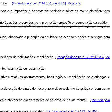
e artigo.
(Incluído pela Lei nº 14.154, de 2021)
Vigência
 sobre a importância do teste do pezinho e sobre as eventuais diferenças
ário às ações e serviços para promoção, proteção e recuperação da saúde.
so universal e igualitário às ações e serviços para promoção, proteção e
Saúde, observado o princípio da equidade no acesso a ações e serviços para
íficas de habilitação e reabilitação.
(Redação dada pela Lei nº 13.257, de
o, habilitação ou reabilitação.
ivas relativas ao tratamento, habilitação ou reabilitação para crianças e
ra a detecção de sinais de risco para o desenvolvimento psíquico, bem como
ara a prevenção e o tratamento de agravos de saúde mental.
(Incluído pela
ência, e a atenção hospitalar.
(Incluído pela Lei nº 15.413, de 2026)