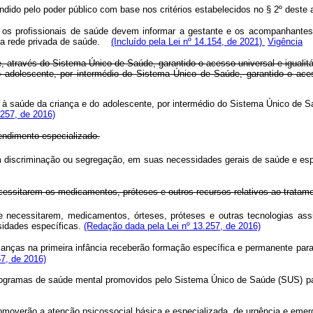
andido pelo poder público com base nos critérios estabelecidos no § 2º dest
, os profissionais de saúde devem informar a gestante e os acompanhantes
a rede privada de saúde.
(Incluído pela Lei nº 14.154, de 2021)
Vigência
, através do Sistema Único de Saúde, garantido o acesso universal e igualit
o adolescente, por intermédio do Sistema Único de Saúde, garantido o aces
s à saúde da criança e do adolescente, por intermédio do Sistema Único de 
.257, de 2016)
tendimento especializado.
m discriminação ou segregação, em suas necessidades gerais de saúde e espec
essitarem os medicamentos, próteses e outros recursos relativos ao tratament
 necessitarem, medicamentos, órteses, próteses e outras tecnologias assist
sidades específicas.
(Redação dada pela Lei nº 13.257, de 2016)
rianças na primeira infância receberão formação específica e permanente pa
57, de 2016)
programas de saúde mental promovidos pelo Sistema Único de Saúde (SUS) p
moverão a atenção psicossocial básica e especializada, de urgência e emerg