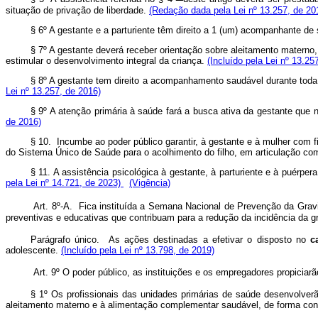
situação de privação de liberdade.
(Redação dada pela Lei nº 13.257, de 20
§ 6º A gestante e a parturiente têm direito a 1 (um) acompanhante de 
§ 7º A gestante deverá receber orientação sobre aleitamento materno
estimular o desenvolvimento integral da criança.
(Incluído pela Lei nº 13.25
§ 8º A gestante tem direito a acompanhamento saudável durante toda 
Lei nº 13.257, de 2016)
§ 9º A atenção primária à saúde fará a busca ativa da gestante que
de 2016)
§ 10. Incumbe ao poder público garantir, à gestante e à mulher com f
do Sistema Único de Saúde para o acolhimento do filho, em articulação co
§ 11. A assistência psicológica à gestante, à parturiente e à puér
pela Lei nº 14.721, de 2023)
(Vigência)
Art. 8º-A. Fica instituída a Semana Nacional de Prevenção da Gravi
preventivas e educativas que contribuam para a redução da incidência da 
Parágrafo único. As ações destinadas a efetivar o disposto no
c
adolescente.
(Incluído pela Lei nº 13.798, de 2019)
Art. 9º O poder público, as instituições e os empregadores propicia
§ 1º Os profissionais das unidades primárias de saúde desenvolver
aleitamento materno e à alimentação complementar saudável, de forma con