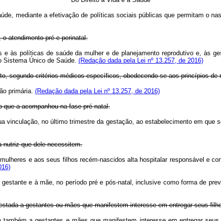
à saúde, mediante a efetivação de políticas sociais públicas que permitam o
o atendimento pré e perinatal.
e às políticas de saúde da mulher e de planejamento reprodutivo e, às ge
o do Sistema Único de Saúde.
(Redação dada pela Lei nº 13.257, de 2016)
to, segundo critérios médicos específicos, obedecendo-se aos princípios de 
ção primária.
(Redação dada pela Lei nº 13.257, de 2016)
o que a acompanhou na fase pré-natal.
ua vinculação, no último trimestre da gestação, ao estabelecimento em que se
à nutriz que dele necessitem.
 mulheres e aos seus filhos recém-nascidos alta hospitalar responsável e co
016)
à gestante e à mãe, no período pré e pós-natal, inclusive como forma de pre
restada a gestantes ou mães que manifestem interesse em entregar seus fil
ada também a gestantes e mães que manifestem interesse em entregar seu