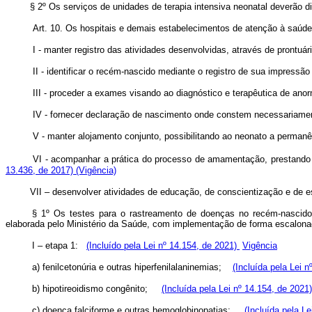
§ 2º Os serviços de unidades de terapia intensiva neonatal deverão 
Art. 10. Os hospitais e demais estabelecimentos de atenção à saúde 
I - manter registro das atividades desenvolvidas, através de prontuár
II - identificar o recém-nascido mediante o registro de sua impressã
III - proceder a exames visando ao diagnóstico e terapêutica de an
IV - fornecer declaração de nascimento onde constem necessariamen
V - manter alojamento conjunto, possibilitando ao neonato a permanê
VI - acompanhar a prática do processo de amamentação, prestando o
13.436, de 2017)
(Vigência)
VII – desenvolver atividades de educação, de conscientização e de e
§ 1º Os testes para o rastreamento de doenças no recém-nascido
elaborada pelo Ministério da Saúde, com implementação de forma escalon
I – etapa 1:
(Incluído pela Lei nº 14.154, de 2021)
Vigência
a) fenilcetonúria e outras hiperfenilalaninemias;
(Incluída pela Lei 
b) hipotireoidismo congênito;
(Incluída pela Lei nº 14.154, de 2021
c) doença falciforme e outras hemoglobinopatias;
(Incluída pela L