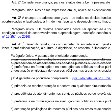
Art. 2º Considera-se criança, para os efeitos desta Lei, a pessoa at
Parágrafo único. Nos casos expressos em lei, aplica-se excepcionalm
Art. 3º A criança e o adolescente gozam de todos os direitos fundam
oportunidades e facilidades, a fim de lhes facultar o desenvolvimento físico
Parágrafo único. Os direitos enunciados nesta Lei aplicam-se a toda
condição pessoal de desenvolvimento e aprendizagem, condição econômica,
nº 13.257, de 2016)
Art. 4º É dever da família, da comunidade, da sociedade em geral e
lazer, à profissionalização, à cultura, à dignidade, ao respeito, à liberdade 
Parágrafo único. A garantia de prioridade compreende:
a) primazia de receber proteção e socorro em quaisquer circunstância
b) precedência de atendimento nos serviços públicos ou de relevância
c) preferência na formulação e na execução das políticas sociais públ
d) destinação privilegiada de recursos públicos nas áreas relacionada
§1º A garantia de prioridade compreende:
(Incluído pela Lei nº 15.24
a) primazia de receber proteção e socorro em quaisquer circunstância
b) precedência de atendimento nos serviços públicos ou de relevância
c) preferência na formulação e na execução das políticas sociais públ
d) destinação privilegiada de recursos públicos nas áreas relacionada