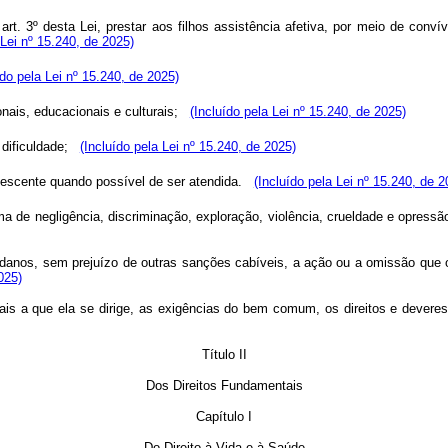
 art. 3º desta Lei, prestar aos filhos assistência afetiva, por meio de con
 Lei nº 15.240, de 2025)
ído pela Lei nº 15.240, de 2025)
nais, educacionais e culturais;
(Incluído pela Lei nº 15.240, de 2025)
dificuldade;
(Incluído pela Lei nº 15.240, de 2025)
lescente quando possível de ser atendida.
(Incluído pela Lei nº 15.240, de 2
a de negligência, discriminação, exploração, violência, crueldade e opressã
de danos, sem prejuízo de outras sanções cabíveis, a ação ou a omissão que o
025)
iais a que ela se dirige, as exigências do bem comum, os direitos e deveres
Título II
Dos Direitos Fundamentais
Capítulo I
Do Direito à Vida e à Saúde