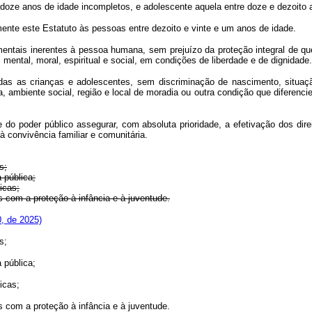
é doze anos de idade incompletos, e adolescente aquela entre doze e dezoito 
ente este Estatuto às pessoas entre dezoito e vinte e um anos de idade.
entais inerentes à pessoa humana, sem prejuízo da proteção integral de que 
, mental, moral, espiritual e social, em condições de liberdade e de dignidade.
s as crianças e adolescentes, sem discriminação de nascimento, situação fa
 ambiente social, região e local de moradia ou outra condição que diferenc
 do poder público assegurar, com absoluta prioridade, a efetivação dos dire
e à convivência familiar e comunitária.
s;
 pública;
icas;
s com a proteção à infância e à juventude.
0, de 2025)
s;
 pública;
icas;
s com a proteção à infância e à juventude.