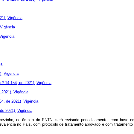
021)
Vigência
Vigência
Vigência
ia
1)
Vigência
i nº 14.154, de 2021)
Vigência
de 2021)
Vigência
154, de 2021)
Vigência
, de 2021)
Vigência
pezinho, no âmbito do PNTN, será revisada periodicamente, com base em 
prevalência no País, com protocolo de tratamento aprovado e com tratame