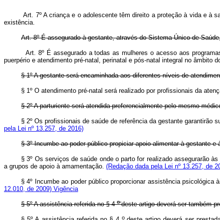
Art. 7º A criança e o adolescente têm direito a proteção à vida e 
existência.
Art. 8º É assegurado à gestante, através do Sistema Único de Saúde, 
Art. 8º É assegurado a todas as mulheres o acesso aos programas 
puerpério e atendimento pré-natal, perinatal e pós-natal integral no âmbit
§ 1º A gestante será encaminhada aos diferentes níveis de atendimen
§ 1º O atendimento pré-natal será realizado por profissionais da aten
§ 2º A parturiente será atendida preferencialmente pelo mesmo médic
§ 2º Os profissionais de saúde de referência da gestante garantirão s
pela Lei nº 13.257, de 2016)
§ 3º Incumbe ao poder público propiciar apoio alimentar à gestante e 
§ 3º Os serviços de saúde onde o parto for realizado assegurarão às
a grupos de apoio à amamentação.
(Redação dada pela Lei nº 13.257, de 2
§ 4º Incumbe ao poder público proporcionar assistência psicológica 
12.010, de 2009)
Vigência
o
§ 5º A assistência referida no § 4
deste artigo deverá ser também p
o
§ 5º A assistência referida no § 4
deste artigo deverá ser prest