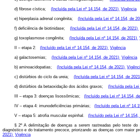
d) fibrose cística;
(Incluída pela Lei nº 14.154, de 2021)
Vigência
e) hiperplasia adrenal congênita;
(Incluída pela Lei nº 14.154, de 2
f) deficiência de biotinidase;
(Incluída pela Lei nº 14.154, de 2021)
g) toxoplasmose congênita;
(Incluída pela Lei nº 14.154, de 2021)
II – etapa 2:
(Incluído pela Lei nº 14.154, de 2021)
Vigência
a) galactosemias;
(Incluída pela Lei nº 14.154, de 2021)
Vigência
b) aminoacidopatias;
(Incluída pela Lei nº 14.154, de 2021)
Vigênc
c) distúrbios do ciclo da ureia;
(Incluída pela Lei nº 14.154, de 202
d) distúrbios da betaoxidação dos ácidos graxos;
(Incluída pela Le
III – etapa 3: doenças lisossômicas;
(Incluído pela Lei nº 14.154, 
IV – etapa 4: imunodeficiências primárias;
(Incluído pela Lei nº 14.
V – etapa 5: atrofia muscular espinhal.
(Incluído pela Lei nº 14.154
§ 2º A delimitação de doenças a serem rastreadas pelo teste do 
diagnóstico e do tratamento precoce, priorizando as doenças com maior 
2021)
Vigência