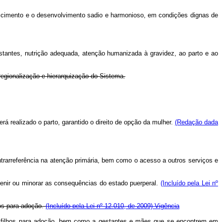
 nascimento e o desenvolvimento sadio e harmonioso, em condições dignas de
stantes, nutrição adequada, atenção humanizada à gravidez, ao parto e ao
regionalização e hierarquização do Sistema.
rá realizado o parto, garantido o direito de opção da mulher.
(Redação dada
ntrarreferência na atenção primária, bem como o acesso a outros serviços e
venir ou minorar as consequências do estado puerperal.
(Incluído pela Lei nº
hos para adoção.
(Incluído pela Lei nº 12.010, de 2009)
Vigência
s filhos para adoção, bem como a gestantes e mães que se encontrem em