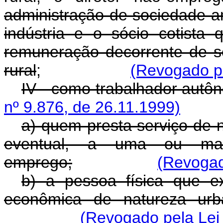
administração de sociedade an
indústria e o sócio cotista
remuneração decorrente de 
rural
;
(Revogado pe
IV - como trabalhador autô
nº 9.876, de 26.11.1999)
a) quem presta serviço de n
eventual, a uma ou ma
emprego;
(Revogad
b) a pessoa física que ex
econômica de natureza urba
(Revogado pela Lei 