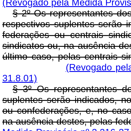
(Revogado pela Medida Provisó
§ 2º Os representantes dos
respectivos suplentes serão 
federações ou centrais sind
sindicatos ou, na ausência de
último caso, pelas centrais s
(Revogado pela
31.8.01)
§ 3º Os representantes d
suplentes serão indicados, 
ou confederações, e, no cas
na ausência destes, pelas fed