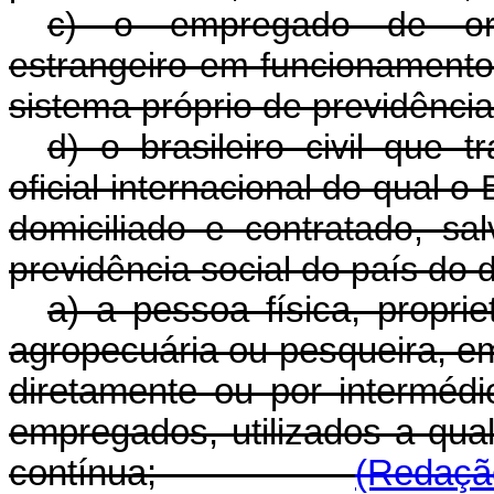
c) o empregado de orga
estrangeiro em funcionamento 
sistema próprio de previdência
d) o brasileiro civil que 
oficial internacional do qual o
domiciliado e contratado, s
previdência social do país do d
a) a pessoa física, proprie
agropecuária ou pesqueira, e
diretamente ou por interméd
empregados, utilizados a qual
contínua;
(Redação