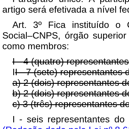
artigo será efetivada a nível f
Art. 3º Fica instituído o
Social–CNPS, órgão superior 
como membros:
I - 4 (quatro) representant
I
I - 7 (sete) representantes 
a) 2 (dois) representantes 
b) 2 (dois) representantes 
c) 3 (três) representantes 
I - seis represent