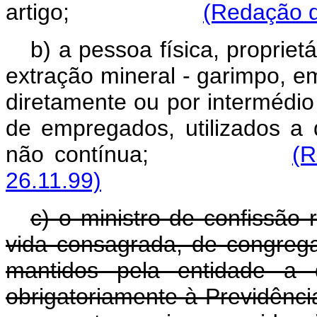
artigo;
(Redação d
b) a pessoa física, propriet
extração mineral - garimpo, e
diretamente ou por intermédio
de empregados, utilizados a 
não contínua;
(R
26.11.99)
c) o ministro de confissão 
vida consagrada, de congreg
mantidos pela entidade a q
obrigatoriamente à Previdênci