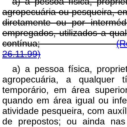
a) a pessoa física, proprie
agropecuária ou pesqueira, e
diretamente ou por intermé
empregados, utilizados a qual
contínua;
(R
26.11.99)
a) a pessoa física, proprie
agropecuária, a qualquer t
temporário, em área superior
quando em área igual ou infer
atividade pesqueira, com auxí
de prepostos; ou ainda nas