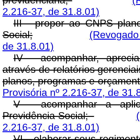
previdenciária;
(
2.216-37, de 31.8.01)
III - propor ao CNPS plan
Social;
(Revogado 
de 31.8.01)
IV - acompanhar, apreci
através de relatórios gerencia
planos, programas e orçamen
Provisória nº 2.216-37, de 31.
V - acompanhar a aplica
Previdência Social;
2.216-37, de 31.8.01)
VI - elaborar seus regiment