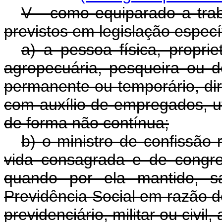
V - como equiparado a tra
previstos em legislação especí
a) a pessoa física, proprie
agropecuária, pesqueira ou d
permanente ou temporário, di
com auxílio de empregados, uti
de forma não contínua;
b) o ministro de confissão 
vida consagrada e de congre
quando por ela mantido, sa
Previdência Social em razão de
previdenciário, militar ou civil