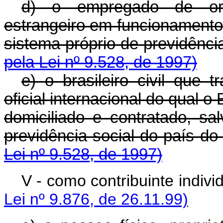
d) o empregado de orga
estrangeiro em funcionamento 
sistema próprio de pre
pela Lei nº 9.528, de 1997)
e) o brasileiro civil que 
oficial internacional do qual o
domiciliado e contratado, s
previdência social do 
Lei nº 9.528, de 1997)
V - como contribuint
Lei nº 9.876, de 26.11.99)