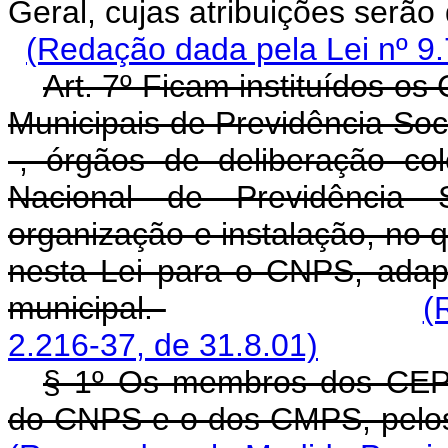
Geral, cujas atribuições 
(Redação dada pela Lei nº 9.
Art. 7º Ficam instituídos o
Municipais de Previdência So
-, órgãos de deliberação co
Nacional de Previdência 
organização e instalação, no q
nesta Lei para o CNPS, adap
municipal.
(
2.216-37, de 31.8.01)
§ 1º Os membros dos CEP
do CNPS e o dos CMPS, pelo