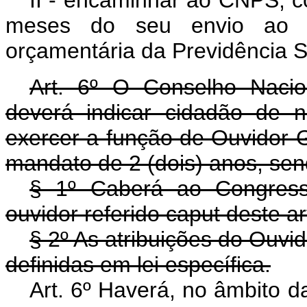
II - encaminhar ao CNPS, c
meses do seu envio ao C
orçamentária da Previdência S
Art. 6º O Conselho Nacio
deverá indicar cidadão de 
exercer a função de Ouvidor G
mandato de 2 (dois) anos, se
§ 1º Caberá ao Congress
ouvidor referido caput deste ar
§ 2º As atribuições do Ouvi
definidas em lei específica.
Art. 6º Haverá, no âmbito d