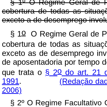
§ 1º O Regime Geral de P
cobertura de todas as situaç
exceto a de desemprego involun
o
§ 1
O Regime Geral de Pr
cobertura de todas as situaç
exceto as de desemprego invol
de aposentadoria por tempo de
o
que trata o
§ 2
do art. 21 
1991
.
(Redação dad
2006)
§ 2º O Regime Facultativo 