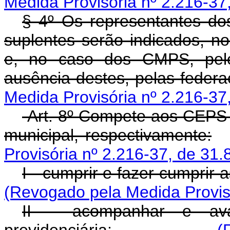
Medida Provisória nº 2.216-37,
§ 4º Os representantes do
suplentes serão indicados, n
e, no caso dos CMPS, pelos
ausência destes, pelas feder
Medida Provisória nº 2.216-37,
Art. 8º Compete aos CEPS 
municipal, respectivamente:
Provisória nº 2.216-37, de 31.
I - cumprir e fazer cumprir
(Revogado pela Medida Provisó
II - acompanhar e aval