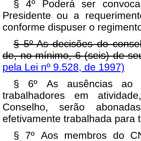
§ 4º Poderá ser convocad
Presidente ou a requerimen
conforme dispuser o regiment
§ 5º As decisões do cons
de, no mínimo, 6 (seis) de s
pela Lei nº 9.528, de 1997)
§ 6º As ausências ao t
trabalhadores em atividade
Conselho, serão abonada
efetivamente trabalhada para to
§ 7º Aos membros do CNP