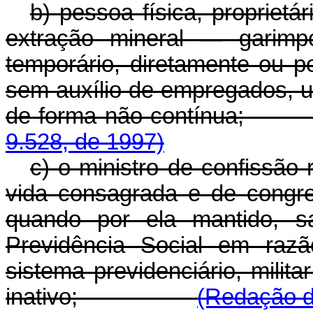
b) pessoa física, proprietá
extração mineral — garim
temporário, diretamente ou p
sem auxílio de empregados, uti
de forma não con
9.528, de 1997)
c) o ministro de confissão 
vida consagrada e de congre
quando por ela mantido, sa
Previdência Social em razã
sistema previdenciário, milita
inativo;
(Redação d