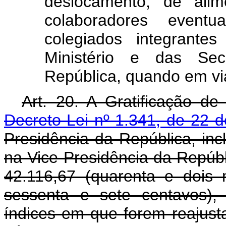
deslocamento, de ali
colaboradores eventu
colegiados integrante
Ministério e das Sec
República, quando em vi
Art. 20. A Gratificação d
Decreto-Lei nº 1.341, de 22 
Presidência da República, inc
na Vice-Presidência da Repúbli
42.116,67 (quarenta e dois 
sessenta e sete centavos),
índices em que forem reajust