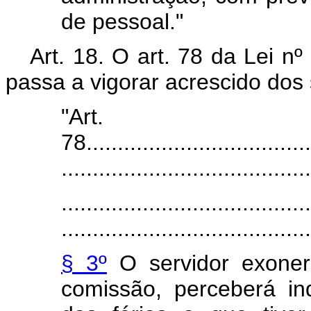
de pessoal."
Art. 18. O art. 78 da Lei n
passa a vigorar acrescido dos
"Art.
78.....................................
........................................
........................................
........................................
§ 3º
O servidor exoner
comissão, perceberá in