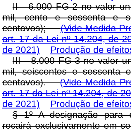
II - 6.000 FG-2 no valor un
mil, cento e sessenta e s
centavos);
(Vide Medida Pro
art. 17 da Lei nº 14.204, de 2
de 2021)
Produção de efeito
III - 8.000 FG-3 no valor u
mil, seiscentos e sessenta 
centavos).
(Vide Medida Pro
art. 17 da Lei nº 14.204, de 2
de 2021)
Produção de efeito
§ 1º A designação para o
recairá exclusivamente em se