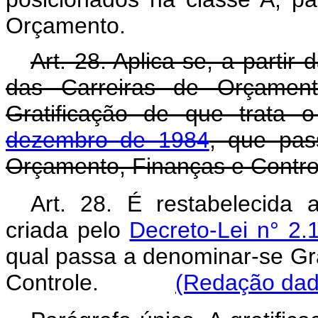
Orçamento.
Art. 28. Aplica-se, a partir 
das Carreiras de Orçamen
Gratificação de que trata
dezembro de 1984
, que pas
Orçamento, Finanças e Contro
Art. 28. É restabelecida a
criada pelo
Decreto-Lei n° 2
qual passa a denominar-se Gr
Controle.
(Redação dada