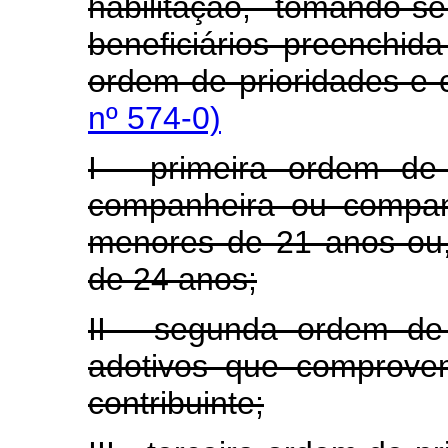
habilitação, tomando-
beneficiários preenchida
ordem de prioridades e 
nº 574-0)
I - primeira ordem de 
companheira ou companhe
menores de 21 anos ou
de 24 anos;
II - segunda ordem de 
adotivos que comprove
contribuinte;