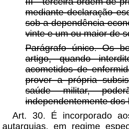
III - terceira ordem de p
mediante declaração escr
sob a dependência econ
vinte e um ou maior de s
Parágrafo único. Os be
artigo, quando interdi
acometidos de enfermi
prover a própria subsis
saúde militar, poder
independentemente dos li
Art. 30. É incorporado a
autarquias, em regime espec