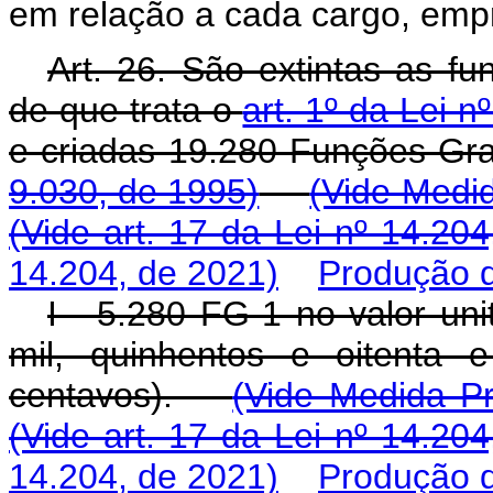
em relação a cada cargo, emp
Art. 26. São extintas as fu
de que trata o
art. 1º da Lei 
e criadas 19.280 Funções Gr
9.030, de 1995)
(Vide Medid
(Vide art. 17 da Lei nº 14.20
14.204, de 2021)
Produção d
I - 5.280 FG-1 no valor uni
mil, quinhentos e oitenta e
centavos).
(Vide Medida Pr
(Vide art. 17 da Lei nº 14.20
14.204, de 2021)
Produção d