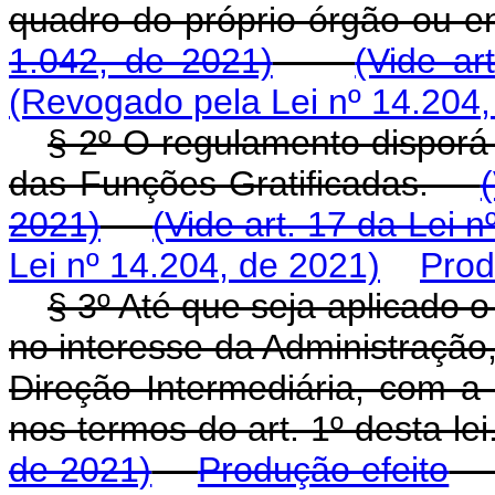
quadro do próprio órgão ou 
1.042, de 2021)
(Vide ar
(Revogado pela Lei nº 14.204,
§ 2º O regulamento disporá 
das Funções Gratificadas.
2021)
(Vide art. 17 da Lei 
Lei nº 14.204, de 2021)
Prod
§ 3º Até que seja aplicado 
no interesse da Administração
Direção Intermediária, com a
nos termos do art. 1º desta l
de 2021)
Produção efeito