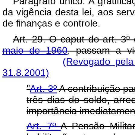
Parágrafo único. A gratific
da vigência desta lei, aos ser
de finanças e controle
Art. 29. O caput do art. 3º
maio de 1960
, passam a vi
(Revogado pela 
31.8.2001)
"
Art. 3º
A contribuição par
três dias do soldo, arr
importância imediatament
Art. 7º
A Pensão Milita