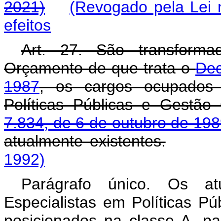
2021)
(Revogado pela Lei 
efeitos
Art. 27. São transform
Orçamento de que trata o
Dec
1987
, os cargos ocupados 
Políticas Públicas e Gestão
7.834, de 6 de outubro de 19
atualmente existentes.
1992)
Parágrafo único. Os a
Especialistas em Políticas P
posicionados na classe A, pa