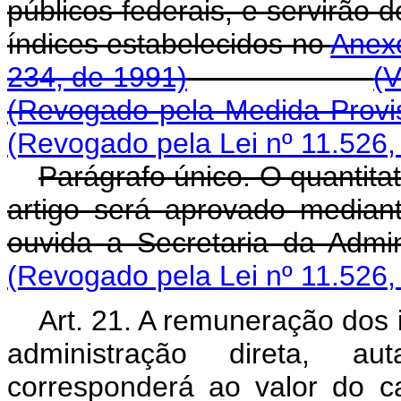
públicos federais, e servirão 
índices estabelecidos no
Anex
234, de 1991)
(V
(Revogado pela Medida Provis
(Revogado pela Lei nº 11.526,
Parágrafo único. O quantita
artigo será aprovado median
ouvida a Secretaria da Admi
(Revogado pela Lei nº 11.526,
Art. 21. A remuneração dos 
administração direta, au
corresponderá ao valor do 