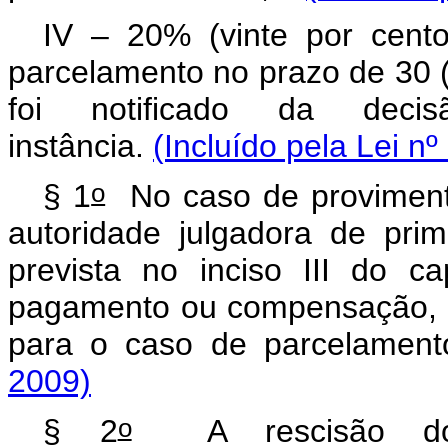
IV – 20% (vinte por cento
parcelamento no prazo de 30 (
foi notificado da decis
instância.
(Incluído pela Lei n
o
§ 1
No caso de provimento 
autoridade julgadora de prim
prevista no inciso III do
ca
pagamento ou compensação, e
para o caso de parcelamen
2009)
o
§ 2
A rescisão do p