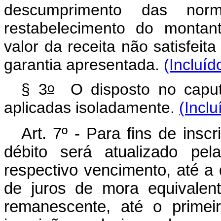
descumprimento das nor
restabelecimento do montan
valor da receita não satisfeit
garantia apresentada.
(Incluíd
o
§ 3
O disposto no
capu
aplicadas isoladamente.
(Incl
Art. 7º - Para fins de insc
débito será atualizado pe
respectivo vencimento, até a 
de juros de mora equivalen
remanescente, até o prime