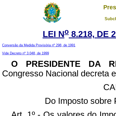
Pres
Subch
o
LEI N
8.218, DE 
Conversão da Medida Provisória nº 298, de 1991
Vide Decreto nº 3.048, de 1999
O
PRESIDENTE DA R
Congresso Nacional decreta e 
CA
Do Imposto sobre P
Art. 1º - Os valores do Imp