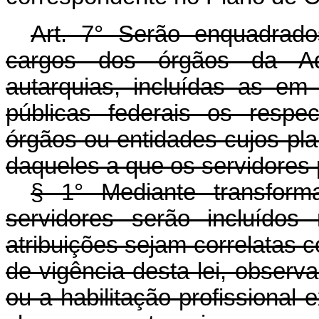
Art. 7° Serão enquadrado
cargos dos órgãos da Adm
autarquias, incluídas as em
públicas federais os respec
órgãos ou entidades cujos pla
daqueles a que os servidores 
§ 1° Mediante transform
servidores serão incluídos
atribuições sejam correlatas
de vigência desta lei, observ
ou a habilitação profissional