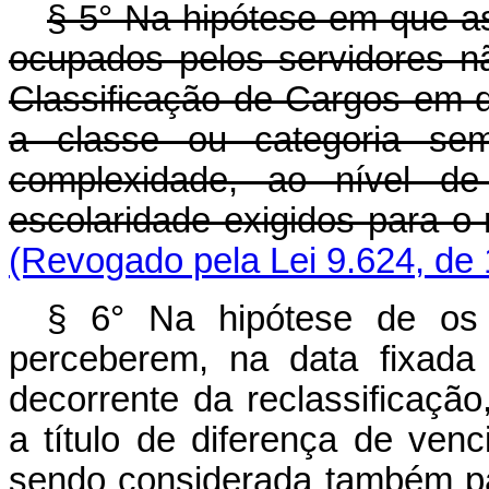
§ 5° Na hipótese em que as
ocupados pelos servidores n
Classificação de Cargos em q
a classe ou categoria sem
complexidade, ao nível de
escolaridade exigidos para o 
(Revogado pela Lei 9.624, de
§ 6° Na hipótese de os 
perceberem, na data fixada
decorrente da reclassificação
a título de diferença de venc
sendo considerada também pa