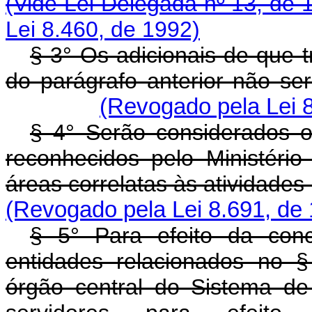
(Vide Lei Delegada nº 13, de 
Lei 8.460, de 1992)
§ 3° Os adicionais de que 
do parágrafo anterior não se
(Revogado pela Lei 8
§ 4° Serão considerados 
reconhecidos pelo Ministér
áreas correlatas às atividades
(Revogado pela Lei 8.691, de
§ 5° Para efeito da con
entidades relacionados no 
órgão central do Sistema de