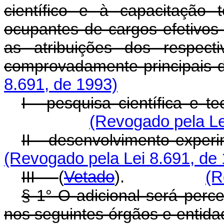
científico e à capacitação 
ocupantes de cargos efetivos
as atribuições dos respect
comprovadamente principais 
8.691, de 1993)
I - pesquisa científica e t
(Revogado pela Le
II - desenvolvimento experi
(Revogado pela Lei 8.691, de
III -
(
Vetado
).
(R
§ 1° O adicional será perce
nos seguintes órgãos e entida