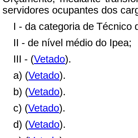
servidores ocupantes dos carg
I - da categoria de Técnico
II - de nível médio do Ipea;
III - (
Vetado
).
a) (
Vetado
).
b) (
Vetado
).
c) (
Vetado
).
d) (
Vetado
).