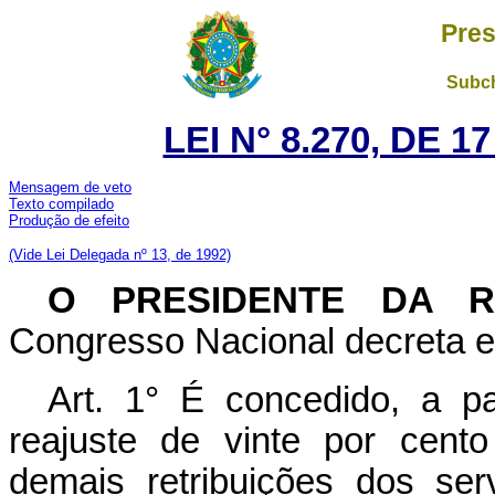
Pres
Subch
LEI N° 8.270, DE 
Mensagem de veto
Texto compilado
Produção de e
feito
(Vide Lei Delegada nº 13, de 1992)
O PRESIDENTE DA 
Congresso Nacional decreta e 
Art. 1° É concedido, a p
reajuste de vinte por cent
demais retribuições dos ser