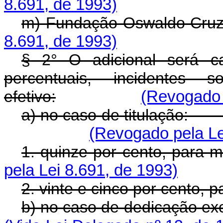
8.691, de 1993)
m) Fundação Oswaldo Cruz
8.691, de 1993)
§ 2° O adicional será c
percentuais, incidentes
efetivo:
(Revogado 
a) no caso de titu
(Revogado pela Le
1. quinze por cento, para 
pela Lei 8.691, de 1993)
2. vinte e cinco por cento, 
b) no caso de dedicaçã