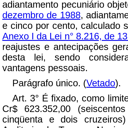
adiantamento pecuniário obje
dezembro de 1988
, adiantame
e cinco por cento, calculado
Anexo I da Lei n° 8.216, de 1
reajustes e antecipações gerai
desta lei, sendo consid
vantagens pessoais.
Parágrafo único. (
Vetado
).
Art. 3° É fixado, como limi
Cr$ 623.352,00 (seiscentos
cinqüenta e dois cruzeiros