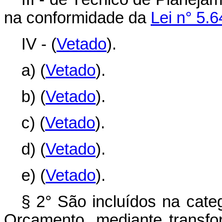
na conformidade da
Lei n° 5.
IV - (
Vetado
).
a) (
Vetado
).
b) (
Vetado
).
c) (
Vetado
).
d) (
Vetado
).
e) (
Vetado
).
§ 2° São incluídos na cate
Orçamento, mediante transfo