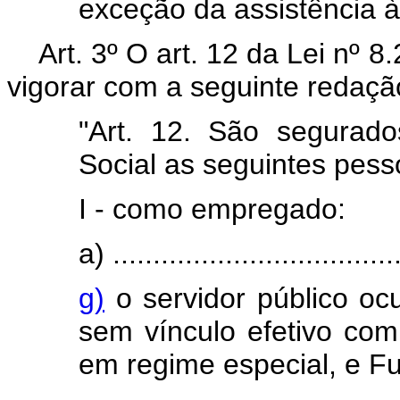
exceção da assistência à
Art. 3º O art. 12 da Lei nº 
vigorar com a seguinte redaçã
"Art. 12. São segurado
Social as seguintes pesso
I - como empregado:
a) ....................................
g)
o servidor público o
sem vínculo efetivo com 
em regime especial, e F