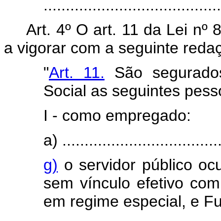
.......................................
Art. 4º O art. 11 da Lei nº
a vigorar com a seguinte reda
"
Art. 11.
São segurados 
Social as seguintes pesso
I - como empregado:
a) ....................................
g)
o servidor público o
sem vínculo efetivo com 
em regime especial, e F