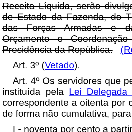
Receita Líquida, serão divul
de Estado da Fazenda, do T
das Forças Armadas e das
Orçamento e Coordenação 
Presidência da República.
(R
Art.
3º (
Vetado
).
Art.
4º Os servidores que p
instituída pela
Lei Delegada
correspondente a oitenta por c
de forma não cumulativa, para
I - noventa por cento a part