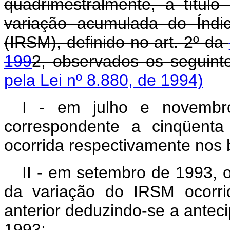
quadrimestralmente, a títul
variação acumulada do Índi
(IRSM), definido no art. 2º da
199
2, observados os seguint
pela Lei nº 8.880, de 1994)
I - em julho e novemb
correspondente a cinqüent
ocorrida respectivamente nos 
II - em setembro de 1993, o
da variação do IRSM ocorri
anterior deduzindo-se a antec
1993;