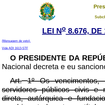
Pres
Subch
o
LEI N
8.676, DE
(Mensagem de veto).
Vide ADI 1613-STF
O PRESIDENTE DA REPÚ
Nacional decreta e eu sanciono
Art.
1º Os vencimentos, 
servidores públicos civis e 
direta, autárquica e fundaci