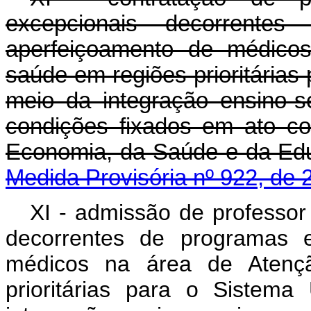
excepcionais decorrente
aperfeiçoamento de médico
saúde em regiões prioritárias
meio da integração ensino-s
condições fixados em ato co
Economia, da Saúde e d
Medida Provisória nº 922, de 
XI - admissão de professor
decorrentes de programas e
médicos na área de Atenç
prioritárias para o Sistem