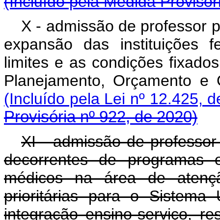
(Incluído pela Medida Provisór
X - admissão de professor 
expansão das instituições f
limites e as condições fixado
Planejamento, Orçamen
(Incluído pela Lei nº 12.425, 
Provisória nº 922, de 2020)
XI - admissão de professor
decorrentes de programas e
médicos na área de atenç
prioritárias para o Sistem
integração ensino-serviço, re