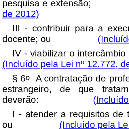
pesquisa e exte
de 2012)
III - contribuir para a ex
docente; ou
(Incluí
IV - viabilizar o inter
(Incluído pela Lei nº 12.772, d
o
§ 6
A contratação de profes
estrangeiro, de que tra
deverão:
(Incluíd
I - atender a requisitos de 
ou
(Incluído pela Le