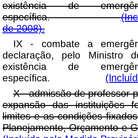
existência de emergê
específica.
(In
de 2008).
IX - combate a emergênc
declaração, pelo Ministro
existência de emergê
específica.
(Incluí
X - admissão de professor 
expansão das instituições f
limites e as condições fixado
Planejamento, Orçamento e 