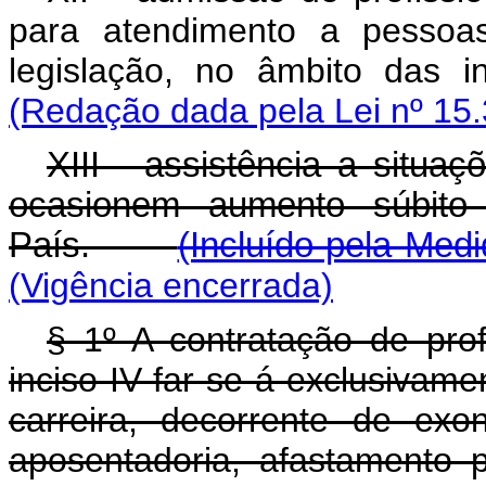
para atendimento a pessoas
legislação, no âmbito das in
(Redação dada pela Lei nº 15.
XIII - assistência a situa
ocasionem aumento súbito 
País.
(Incluído pela Medi
(Vigência encerrada)
§ 1º A contratação de prof
inciso IV far-se-á exclusivame
carreira, decorrente de exo
aposentadoria, afastamento 