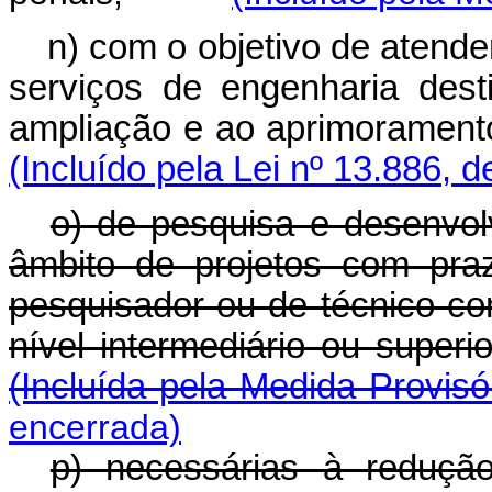
n) com o objetivo de atende
serviços de engenharia dest
ampliação e ao aprimorame
(Incluído pela Lei nº 13.886, 
o) de pesquisa e desenvol
âmbito de projetos com pra
pesquisador ou de técnico c
nível intermediário ou superio
(Incluída pela Medida Provisó
encerrada)
p) necessárias à reduçã