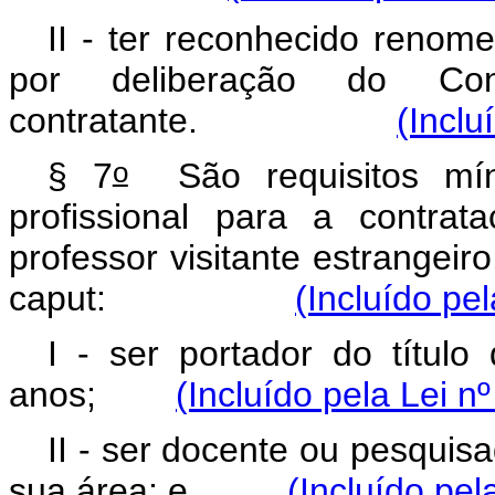
II - ter reconhecido renome
por deliberação do Cons
contratante.
(Inclu
o
§ 7
São requisitos míni
profissional para a contrat
professor visitante estrangeir
caput
:
(Incluído pe
I - ser portador do título
anos;
(Incluído pela Lei n
II - ser docente ou pesqui
sua área; e
(Incluído pel