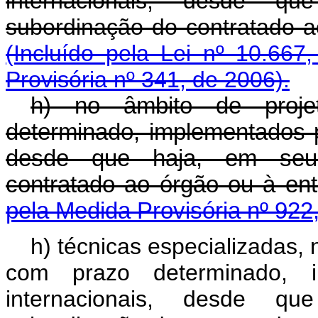
internacionais, desde 
subordinação do contratad
(Incluído pela Lei nº 10.667
Provisória nº 341, de 2006).
h) no âmbito de proj
determinado, implementados p
desde que haja, em seu
contratado ao órgão ou à e
pela Medida Provisória nº 922
h) técnicas especializadas,
com prazo determinado, i
internacionais, desde 