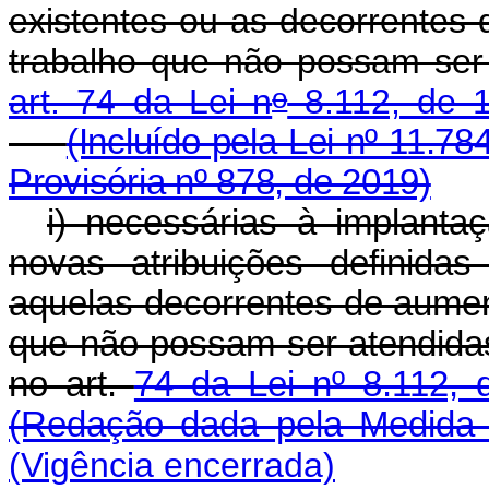
existentes ou as decorrentes 
trabalho que não possam ser
o
art. 74 da Lei n
8.112, de 
(Incluído pela Lei nº 11.78
Provisória nº 878, de 2019)
i) necessárias à implant
novas atribuições definida
aquelas decorrentes de aument
que não possam ser atendidas
no art.
74 da Lei nº 8.112,
(Redação dada pela Medida P
(Vigência encerrada)