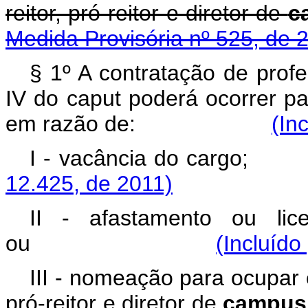
reitor, pró-reitor e diretor de
c
Medida Provisória nº 525, de 
§ 1º A contratação de profe
IV do caput poderá ocorrer par
em razão de:
(In
I - vacância 
12.425, de 2011)
II - afastamento ou lic
ou
(Incluído
III - nomeação para ocupar c
pró-reitor e diretor de
campus