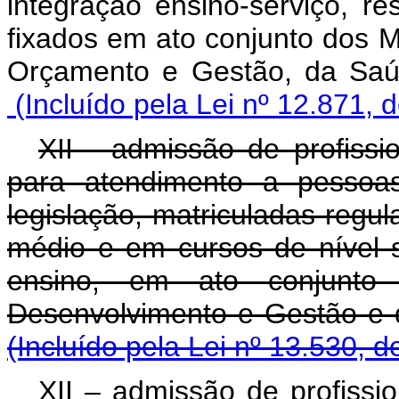
integração ensino-serviço, re
fixados em ato conjunto dos M
Orçamento e Gestão,
(Incluído pela Lei nº 12.871, 
XII - admissão de profissio
para atendimento a pessoas
legislação, matriculadas regu
médio e em cursos de nível su
ensino, em ato conjunto 
Desenvolvimento e Gestão
(Incluído pela Lei nº 13.530, d
XII – admissão de profissio