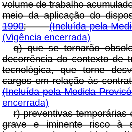
volume de trabalho acumulado
meio da aplicação do disp
1990
;
(Incluída pela Med
(Vigência encerrada)
q) que se tornarão obsol
decorrência do contexto de 
tecnológica, que torne des
cargos em relação às contrat
(Incluída pela Medida Provisó
encerrada)
r) preventivas temporárias
grave e iminente risco à 