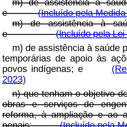
m) de assistência à saúd
e
(Incluído pela Medida
m) de assistência à saú
e
(Incluído pela Lei
m) de assistência à saúde p
temporárias de apoio às açõ
povos indígenas; e
(Re
2023)
n) que tenham o objetivo d
obras e serviços de engenh
reforma, à ampliação e ao 
penais;
(Incluído pela M