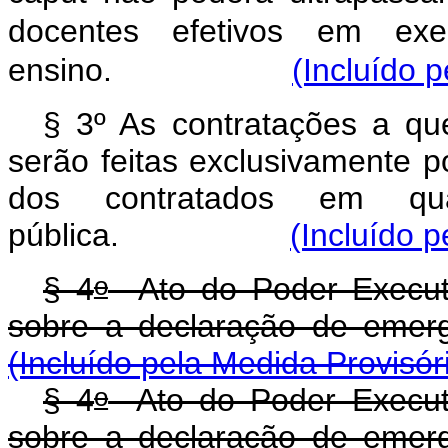
docentes efetivos em exer
ensino.
(Incluído p
§ 3º As contratações a qu
serão feitas exclusivamente p
dos contratados em qua
pública.
(Incluído p
o
§ 4
Ato do Poder Executiv
sobre a declaração de e
(Incluído pela Medida Provisór
o
§ 4
Ato do Poder Executiv
sobre a declaração de e