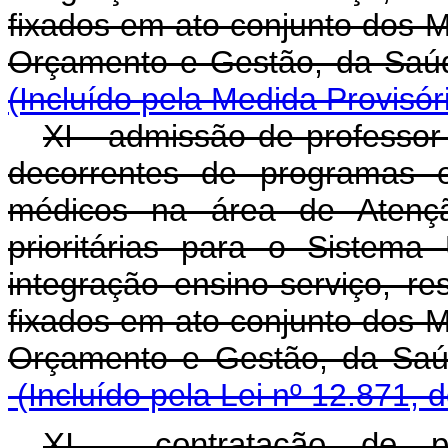
fixados em ato conjunto dos M
Orçamento e Gestão,
(Incluído pela Medida Provisór
XI - admissão de professor
decorrentes de programas e
médicos na área de Atenç
prioritárias para o Sistem
integração ensino-serviço, re
fixados em ato conjunto dos M
Orçamento e Gestão,
(Incluído pela Lei nº 12.871, 
XI - contratação de p