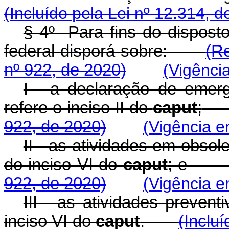
(Incluído pela Lei nº 12.314, d
§ 4º Para fins do disposto
federal disporá sobre:
(R
nº 922, de 2020)
(Vigênci
I - a declaração de emer
refere o inciso II do
caput
;
922, de 2020)
(Vigência e
II - as atividades em obsol
do inciso VI do
caput
; e
922, de 2020)
(Vigência e
III - as atividades prevent
inciso VI do
caput
.
(Inclu