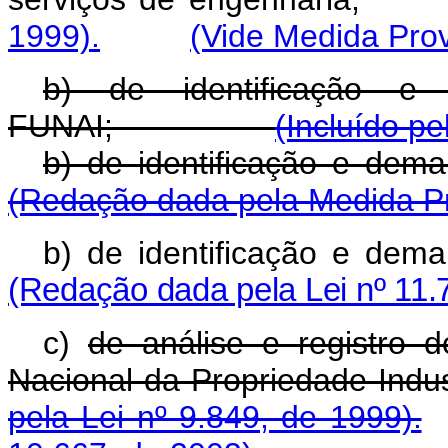
1999).
(Vide Medida Prov
b) de identificação e 
FUNAI;
(Incluído pe
b) de identificação
(Redação dada pela Medida Pro
b) de identificação
(Redação dada pela Lei nº 11.
c)
de análise e registro d
Nacional da Propriedade Indust
pela Lei nº 9.849, de 1999).