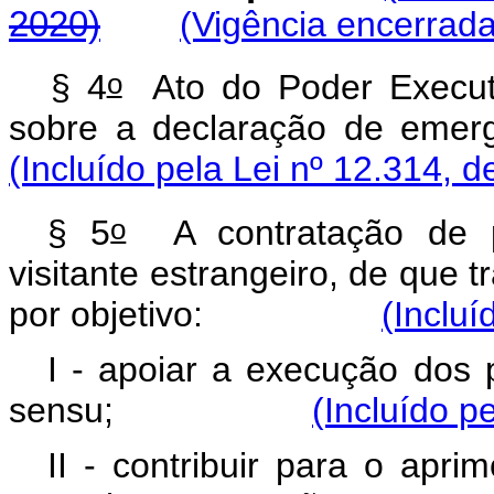
2020)
(Vigência encerrada
o
§ 4
Ato do Poder Executiv
sobre a declaração de e
(Incluído pela Lei nº 12.314, d
o
§ 5
A contratação de pr
visitante estrangeiro, de que 
por objetivo:
(Incluí
I - apoiar a execução do
sensu
;
(Incluído p
II - contribuir para o apr