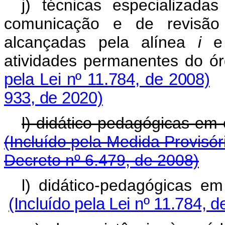
j) técnicas especializada
comunicação e de revisão
alcançadas pela alínea
i
e 
atividades permanentes 
pela Lei nº 11.784, de 2008)
933, de 2020)
l) didático-pedagógi
(Incluído pela Medida Provisór
Decreto nº 6.479, de 2008)
l) didático-pedagógi
(Incluído pela Lei nº 11.784, d