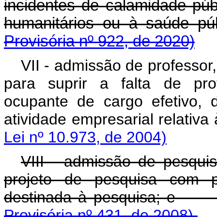
incidentes de calamidade púb
humanitários ou à saúde púb
Provisória nº 922, de 2020)
VII - admissão de professor
para suprir a falta de pro
ocupante de cargo efetivo, 
atividade empresarial re
Lei nº 10.973, de 2004)
VIII - admissão de pesquis
projeto de pesquisa com pr
destinada à pes
Provisória nº 431, de 2008).