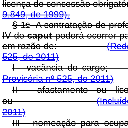
licença de concessão obrigatór
9.849, de 1999).
o
§ 1
A contratação de profes
IV do
caput
poderá ocorrer par
em razão de:
(Red
525, de 2011)
I - vacância d
Provisória nº 525, de 2011)
II - afastamento ou lic
ou
(Incluí
2011)
III - nomeação para ocupar