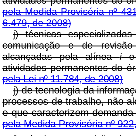
atividades permanentes 
pela Medida Provisória nº 43
6.479, de 2008)
j) técnicas especializada
comunicação e de revisão
alcançadas pela alínea
i
e 
atividades permanentes 
pela Lei nº 11.784, de 2008)
j) de tecnologia da informa
processos de trabalho, não al
e que caracterizem demanda 
pela Medida Provisória nº 922