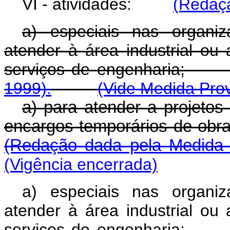
VI - atividades:
(Redaçã
a) especiais nas organi
atender à área industrial ou
serviços de engenha
1999).
(Vide Medida Prov
a) para atender a projetos 
encargos temporários de o
(Redação dada pela Medida P
(Vigência encerrada)
a) especiais nas organi
atender à área industrial ou
serviços de engenha