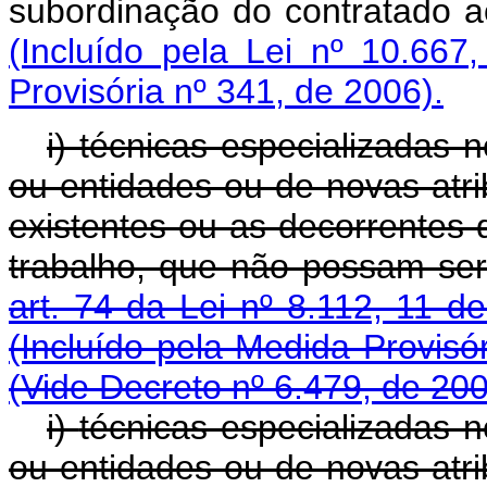
subordinação do contratad
(Incluído pela Lei nº 10.667
Provisória nº 341, de 2006).
i) técnicas especializadas 
ou entidades ou de novas atri
existentes ou as decorrentes 
trabalho, que não possam ser
art. 74 da Lei nº 8.112, 11 
(Incluído pela Medida Provisó
(Vide Decreto nº 6.479, de 20
i)
técnicas especializadas 
ou entidades ou de novas atri