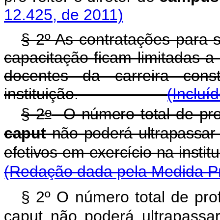
12.425, de 2011)
§ 2º As contratações para s
capacitação ficam limitadas a
docentes da carreira con
instituição.
(Incluí
o
§ 2
O número total de prof
caput
não poderá ultrapassar 
efetivos em exercício na 
(Redação dada pela Medida Pro
§ 2º O número total de prof
caput não poderá ultrapassar