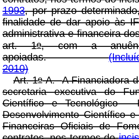
1993
, por prazo determinad
finalidade de dar apoio às I
administrativa e financeira d
o
art. 1
, com a anuênci
apoiadas.
(Inclu
2010)
o
Art. 1
-A.
A Financiadora d
secretaria executiva do Fu
Científico e Tecnológico 
Desenvolvimento Científico 
Financeiras Oficiais de Fom
contratos, nos termos do
inci