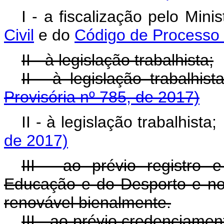
I - a fiscalização pelo Min
Civil
e do
Código de Processo C
II - à legislação trabalhista;
II - à legislação trabalh
Provisória nº 785, de 2017)
II - à legislação trabalhist
de 2017)
III - ao prévio registro 
Educação e do Desporto e no 
renovável bienalmente.
III - ao prévio credenciame