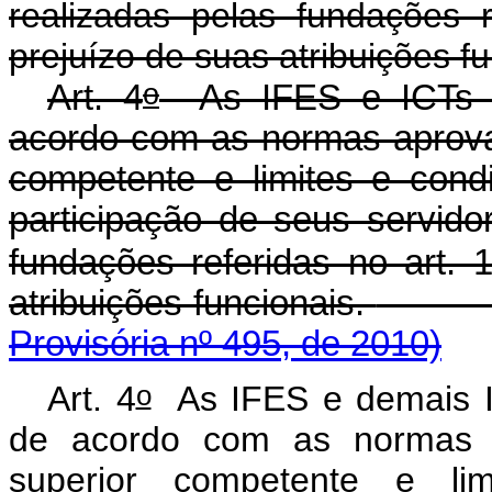
realizadas pelas fundações r
prejuízo de suas atribuições fu
o
Art. 4
As IFES e ICTs co
acordo com as normas aprova
competente e limites e cond
participação de seus servido
fundações referidas no art. 
atribuições funcionais.
Provisória nº 495, de 2010)
o
Art. 4
As IFES e demais IC
de acordo com as normas a
superior competente e li