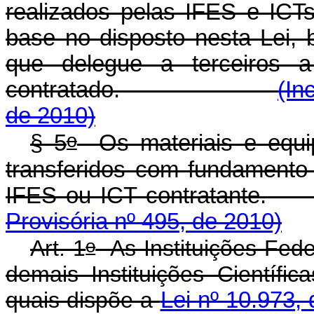
realizados pelas IFES e IC
base no disposto nesta Lei,
que delegue a terceiros 
contratado.
(In
de 2010)
o
§ 5
Os materiais e equip
transferidos com fundamento
IFES ou ICT cont
Provisória nº 495, de 2010)
o
Art. 1
As Instituições Fede
demais Instituições Científi
quais dispõe a
Lei nº 10.973,