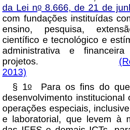
o
da Lei n
8.666, de 21 de ju
com fundações instituídas com
ensino, pesquisa, extensão
científico e tecnológico e est
administrativa e financei
projetos.
(R
2013)
o
§ 1
Para os fins do que 
desenvolvimento institucional 
operações especiais, inclusive 
e laboratorial, que levem à
das IFES e demais ICTs, para