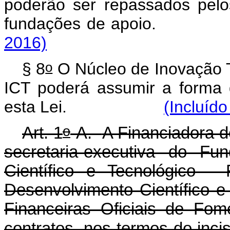
poderão ser repassados pelo
fundações de apo
2016)
o
§ 8
O Núcleo de Inovação T
ICT poderá assumir a forma 
esta Lei.
(Incluído
o
Art. 1
-A.
A Financiadora d
secretaria-executiva do Fu
Científico e Tecnológico 
Desenvolvimento Científico 
Financeiras Oficiais de Fom
contratos, nos termos do inc