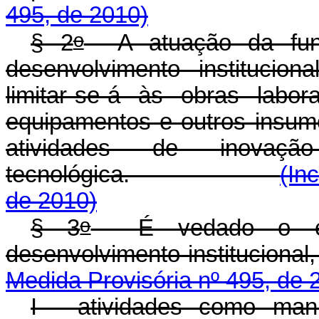
495, de 2010)
o
§ 2
A atuação da fund
desenvolvimento institucion
limitar-se-á às obras labor
equipamentos e outros insum
atividades de inovaç
tecnológica.
(In
de 2010)
o
§ 3
É vedado o enqu
desenvolvimento ins
Medida Provisória nº 495, de 
I - atividades como manut