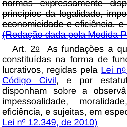
normas expressamente dis
princípios da legalidade, impe
economicidade e eficiên
(Redação dada pela Medida Pr
o
Art. 2
As fundações a que 
constituídas na forma de fun
o
lucrativos, regidas pela
Lei n
Código Civil
, e por estatu
disponham sobre a observân
impessoalidade, moralidad
eficiência, e sujeitas,
Lei nº 12.349, de 2010)