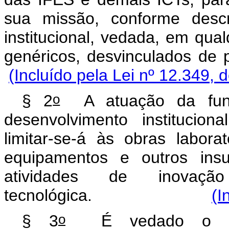
sua missão, conforme descr
institucional, vedada, em qua
genéricos, desvinculad
(Incluído pela Lei nº 12.349, 
o
§ 2
A atuação da fund
desenvolvimento institucion
limitar-se-á às obras labora
equipamentos e outros insu
atividades de inovaç
tecnológica.
(I
o
§ 3
É vedado o enq