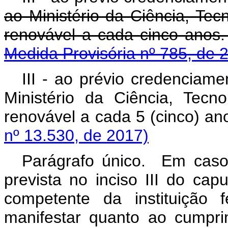
ao Ministério da Ciência, Te
renovável a cada c
Medida Provisória nº 785, de 
III - ao prévio credenciam
Ministério da Ciência, Tecn
renovável a cada 5 (ci
nº 13.530, de 2017)
Parágrafo único. Em caso
prevista no inciso III do
capu
competente da instituição 
manifestar quanto ao cumpr