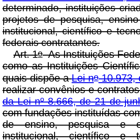
determinado, instituições cri
projetos de pesquisa, ensin
institucional, científico e tec
federais contratantes.
o
Art. 1
As Instituições Fede
como as Instituições Científi
o
quais dispõe a
Lei n
10.973, 
realizar convênios e contrato
da Lei nº 8.666, de 21 de ju
com fundações instituídas com 
de ensino, pesquisa e e
institucional, científico e