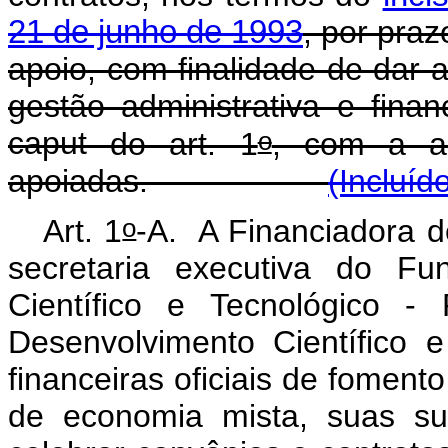
21 de junho de 1993
, por pra
apoio, com finalidade de dar a
gestão administrativa e fina
o
caput
do art. 1
, com a an
apoiadas.
(Incluíd
o
Art. 1
-A. A Financiadora d
secretaria executiva do Fu
Científico e Tecnológico 
Desenvolvimento Científico 
financeiras oficiais de fomen
de economia mista, suas sub