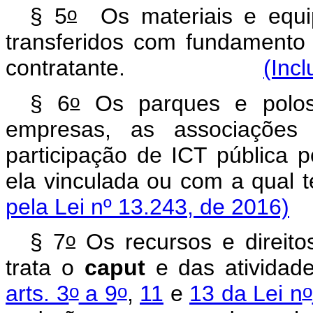
o
§ 5
Os materiais e equip
transferidos com fundamento
contratante.
(Incl
o
§ 6
Os parques e polos 
empresas, as associaçõe
participação de ICT pública p
ela vinculada ou com a
pela Lei nº 13.243, de 2016)
o
§ 7
Os recursos e direito
trata o
caput
e das atividade
o
o
o
arts. 3
a 9
,
11
e
13 da Lei n