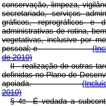
conservação, limpeza, vigilân
secretariado, serviços admin
gráficos, reprográficos e 
administrativas de rotina, b
vegetativas, inclusive por 
pessoal; e
(In
de 2010)
II - realização de outras t
definidas no Plano de Desenvol
apoiada.
(Inclu
2010)
o
§ 4
É vedada a subcontra