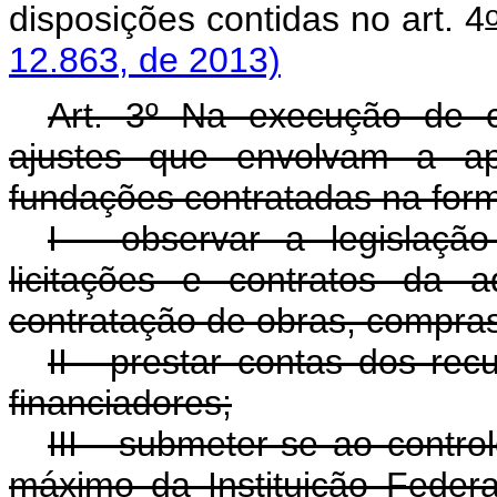
disposições contidas no art. 4
12.863, de 2013)
Art. 3º Na execução de c
ajustes que envolvam a apl
fundações contratadas na form
I - observar a legislação
licitações e contratos da a
contratação de obras, compras
II - prestar contas dos rec
financiadores;
III - submeter-se ao contro
máximo da Instituição Federa