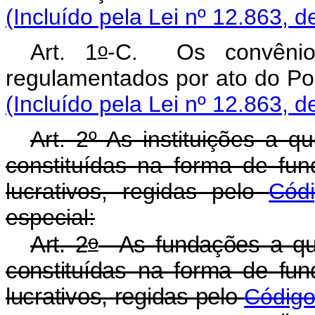
(Incluído pela Lei nº 12.863, d
o
Art. 1
-C. Os convênio
regulamentados por ato
(Incluído pela Lei nº 12.863, d
Art. 2º As instituições a q
constituídas na forma de fun
lucrativos, regidas pelo
Códi
especial:
o
Art. 2
As fundações a que
constituídas na forma de fun
lucrativos, regidas pelo
Código 