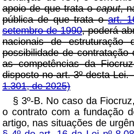
apoio de que trata o
caput
, 
pública de que trata o
art. 
setembro de 1990
, poderá ab
nacionais de estruturação 
possibilidade de contratação
as competências da Fiocruz
disposto no art. 3º desta Lei.
1.301, de 2025)
§ 3º-B. No caso da Fiocruz
o contrato com a fundação d
artigo, nas situações de urgê