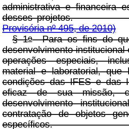
administrativa e financeira 
desses projet
Provisória nº 495, de 2010)
o
§ 1
Para os fins do que
desenvolvimento institucional 
operações especiais, inclu
material e laboratorial, qu
condições das IFES e das I
eficaz de sua missão, c
desenvolvimento institucio
contratação de objetos gen
específicos