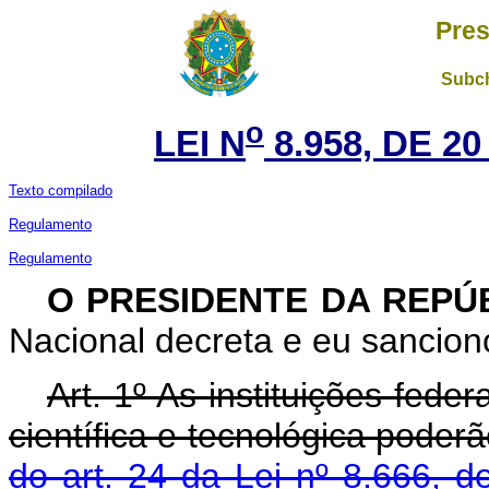
Pres
Subch
o
LEI N
8.958, DE 2
Texto compilado
Regulamento
Regulamento
O PRESIDENTE DA REPÚ
Nacional decreta e eu sanciono
Art. 1º As instituições fede
científica e tecnológica poder
do art. 24 da Lei nº 8.666, 