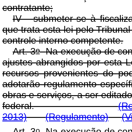
contratante;
IV - submeter-se à fiscali
que trata esta lei pelo Tribun
controle interno competente.
o
Art. 3
Na execução de conv
ajustes abrangidos por esta L
recursos provenientes do po
adotarão regulamento específ
obras e serviços, a ser editad
federal.
(R
2013)
(Regulamento)
(V
o
Art. 3
Na execução de conv