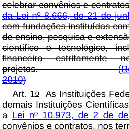
celebrar convênios e contrato
da Lei nº 8.666, de 21 de ju
com fundações instituídas com 
de ensino, pesquisa e extensão
científico e tecnológico, in
financeira estritamente
projetos.
(R
2010)
o
Art. 1
As Instituições Fede
demais Instituições Científica
a
Lei nº 10.973, de 2 de d
convênios e contratos, nos te