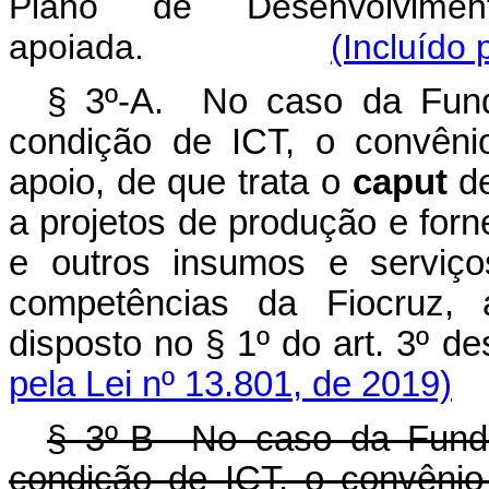
Plano de Desenvolvimento
apoiada.
(Incluído 
§ 3º-A. No caso da Fund
condição de ICT, o convêni
apoio, de que trata o
caput
de
a projetos de produção e for
e outros insumos e serviç
competências da Fiocruz, 
disposto no § 1º do ar
pela Lei nº 13.801, de 2019)
§ 3º-B No caso da Funda
condição de ICT, o convêni