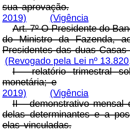
sua aprovação.
2019)
(Vigência
Art. 7º O Presidente do Ban
do Ministro da Fazenda, a
Presidentes das duas Casas 
(Revogado pela Lei nº 13.820
I - relatório trimestral
monetária; e
2019)
(Vigência
II - demonstrativo mensa
delas determinantes e a pos
elas vinculadas.