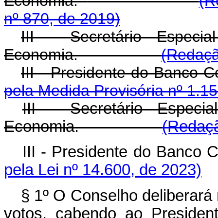
Economia.
(R
nº 870, de 2019)
III - Secretário Especi
Economia.
(Redaçã
III - Presidente do Banco
pela Medida Provisória nº 1.1
III - Secretário Especi
Economia.
(Redaçã
III - Presidente do Banco
pela Lei nº 14.600, de 2023)
§ 1º O Conselho deliberará 
votos, cabendo ao President