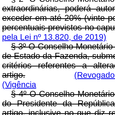
extraordinárias, poderá aut
exceder em até 20% (vinte po
percentuais previstos no caput
pela Lei nº 13.820, de 2019)
§ 3º O Conselho Monetário N
de Estado da Fazenda, subme
critérios referentes a alt
artigo.
(Revogado 
(Vigência
§ 4º O Conselho Monetário 
do Presidente da República
artigo, inclusive no que diz 