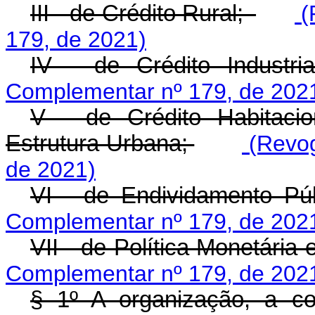
III - de Crédito Rural;
(
179, de 2021)
IV - de Crédito Industri
Complementar nº 179, de 202
V - de Crédito Habitaci
Estrutura Urbana;
(Revog
de 2021)
VI - de Endividamento Pú
Complementar nº 179, de 202
VII - de Política Monetária 
Complementar nº 179, de 202
§ 1º A organização, a c