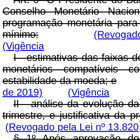
Conselho Monetário Naciona
programação monetária para 
mínimo:
(Revogado
(Vigência
I - estimativas das faixas 
monetários compatíveis 
estabilidade da moeda; e
de 2019)
(Vigência
II - análise da evolução d
trimestre, e justificativa da
(Revogado pela Lei nº 13.820
§ 1º Após aprovação do 