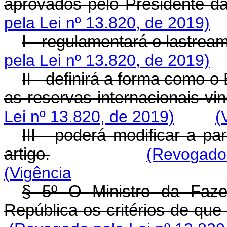
aprovados pelo Presidente da
pela Lei nº 13.820, de 2019)
I - regulamentará o lastre
pela Lei nº 13.820, de 2019)
II - definirá a forma como o
as reservas internacionais vi
Lei nº 13.820, de 2019)
(
III - poderá modificar a pa
artigo.
(Revogado 
(Vigência
§ 5º O Ministro da Faze
República os critérios de que 