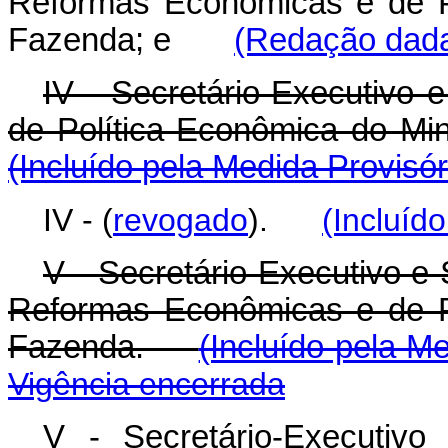
Reformas Econômicas e de Po
Fazenda; e
(Redação dada 
IV - Secretário-Executivo 
de Política Econômica do Min
(Incluído pela Medida Provisór
IV - (
revogado
).
(Incluíd
V - Secretário-Executivo e 
Reformas Econômicas e de Po
Fazenda.
(Incluído pela M
Vigência encerrada
V - Secretário-Executivo