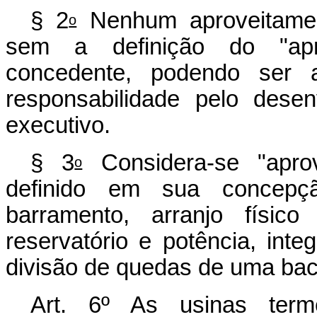
§ 2
Nenhum aproveitamento
o
sem a definição do "apr
concedente, podendo ser at
responsabilidade pelo dese
executivo.
§ 3
Considera-se "aprov
o
definido em sua concepç
barramento, arranjo físico
reservatório e potência, inte
divisão de quedas de uma baci
Art. 6º As usinas terme