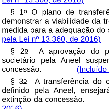
o
§ 1
O plano de transferên
demonstrar a viabilidade da t
medida para a adequação
pela Lei nº 13.360, de 2016)
o
§ 2
A aprovação do plan
societário pela Aneel susp
concessão.
(Incluído
o
§ 3
A transferência do co
definido pela Aneel, ensej
extinção da concess
2016)