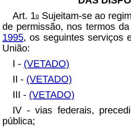
DAS DISPO
Art. 1
Sujeitam-se ao regi
o
de permissão, nos termos d
1995
, os seguintes serviços
União:
I -
(VETADO)
II -
(VETADO)
III -
(VETADO)
IV - vias federais, prec
pública;