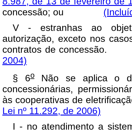
8.987, de 13 de fevereiro de 
concessão; ou
(Inclu
V - estranhas ao obje
autorização, exceto nos casos
contratos de concess
2004)
o
§ 6
Não se aplica o d
concessionárias, permissionár
às cooperativas de eletri
Lei nº 11.292, de 2006)
I - no atendimento a siste