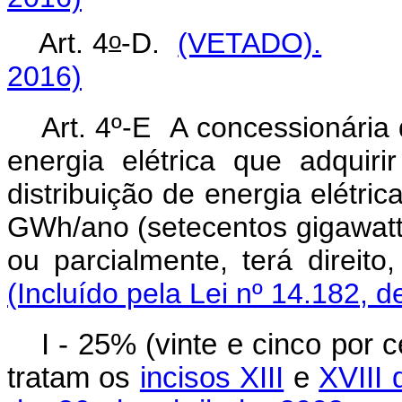
o
Art. 4
-D.
(VETADO).
2016)
Art. 4º-E A concessionária 
energia elétrica que adquiri
distribuição de energia elétri
GWh/ano (setecentos gigawatts 
ou parcialmente, terá direit
(Incluído pela Lei nº 14.182, d
I - 25% (vinte e cinco por
tratam os
incisos XIII
e
XVIII 