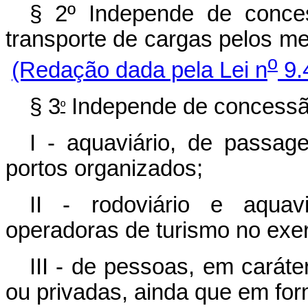
§ 2º Independe de conce
transporte de cargas pelos mei
o
(Redação dada pela Lei n
9.
§ 3
Independe de concessão
º
I - aquaviário, de passage
portos organizados;
II - rodoviário e aquav
operadoras de turismo no exer
III - de pessoas, em caráte
ou privadas, ainda que em for