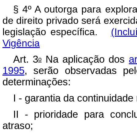
§ 4º A outorga para explora
de direito privado será exerci
legislação específica.
(Incl
Vigência
Art. 3
Na aplicação dos
a
o
1995
, serão observadas pe
determinações:
I - garantia da continuidade
II - prioridade para con
atraso;