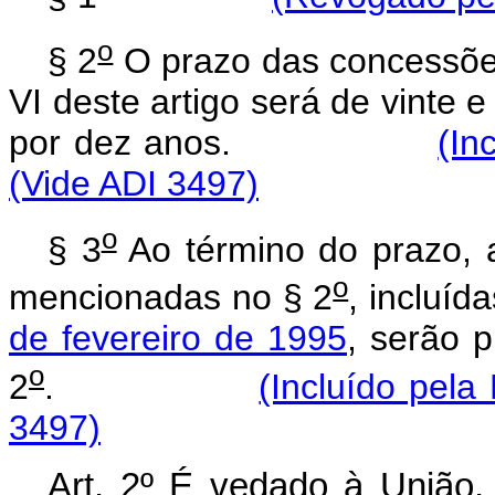
o
§ 2
O prazo das concessões
VI deste artigo será de vinte 
por dez anos.
(In
(Vide ADI 3497)
o
§ 3
Ao término do prazo, 
o
mencionadas no § 2
, incluíd
de fevereiro de 1995
, serão 
o
2
.
(Incluído pela
3497)
Art. 2º É vedado à União, 