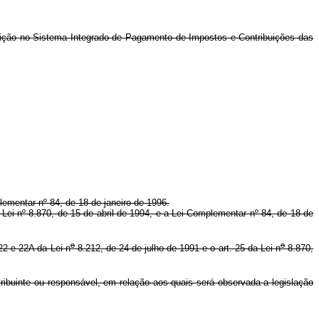
crição no Sistema Integrado de Pagamento de Impostos e Contribuições das
plementar nº 84, de 18 de janeiro de 1996.
a Lei nº 8.870, de 15 de abril de 1994, e a Lei Complementar nº 84, de 18 de
o
o
22 e 22A da Lei n
8.212, de 24 de julho de 1991 e o art. 25 da Lei n
8.870,
ribuinte ou responsável, em relação aos quais será observada a legislação