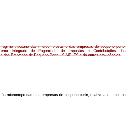
 regime tributário das microempresas e das empresas de pequeno porte,
istema Integrado de Pagamento de Impostos e Contribuições das
e das Empresas de Pequeno Porte - SIMPLES e dá outras providências.
el às microempresas e as empresas de pequeno porte, relativo aos impostos