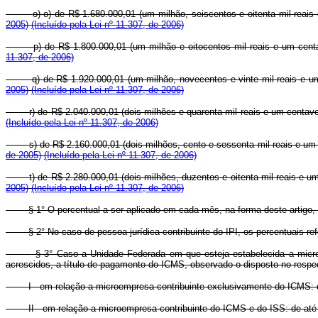
o)
o) de R$ 1.680.000,01 (um milhão, seiscentos e oitenta mil reais
2005)
(Incluído pela Lei nº 11.307, de 2006)
p)
de R$ 1.800.000,01 (um milhão e oitocentos mil reais e um centa
11.307, de 2006)
q)
de R$ 1.920.000,01 (um milhão, novecentos e vinte mil reais e um
2005)
(Incluído pela Lei nº 11.307, de 2006)
r)
de R$ 2.040.000,01 (dois milhões e quarenta mil reais e um centavo
(Incluído pela Lei nº 11.307, de 2006)
s)
de R$ 2.160.000,01 (dois milhões, cento e sessenta mil reais e um 
de 2005)
(Incluído pela Lei nº 11.307, de 2006)
t)
de R$ 2.280.000,01 (dois milhões, duzentos e oitenta mil reais e u
2005)
(Incluído pela Lei nº 11.307, de 2006)
§ 1° O percentual a ser aplicado em cada mês, na forma deste artigo, 
§ 2° No caso de pessoa jurídica contribuinte do IPI, os percentuais ref
§ 3° Caso a Unidade Federada em que esteja estabelecida a microe
acrescidos, a título de pagamento do ICMS, observado o disposto no respe
I - em relação a microempresa contribuinte exclusivamente do ICMS: d
II - em relação a microempresa contribuinte do ICMS e do ISS: de até 