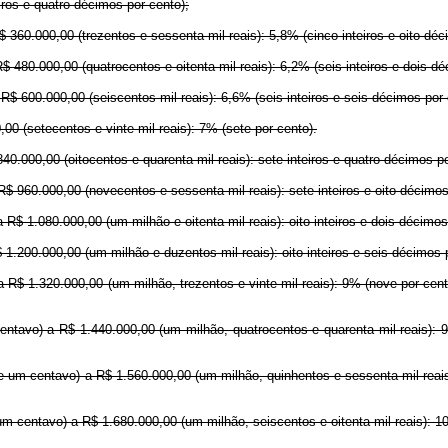
iros e quatro décimos por cento);
360.000,00 (trezentos e sessenta mil reais): 5,8% (cinco inteiros e oito déc
 480.000,00 (quatrocentos e oitenta mil reais): 6,2% (seis inteiros e dois dé
R$ 600.000,00 (seiscentos mil reais): 6,6% (seis inteiros e seis décimos por 
0 (setecentos e vinte mil reais): 7% (sete por cento).
40.000,00 (oitocentos e quarenta mil reais): sete inteiros e quatro décimos p
R$ 960.000,00 (novecentos e sessenta mil reais): sete inteiros e oito décimo
$ 1.080.000,00 (um milhão e oitenta mil reais): oito inteiros e dois décimo
 1.200.000,00 (um milhão e duzentos mil reais): oito inteiros e seis décimos
 R$ 1.320.000,00 (um milhão, trezentos e vinte mil reais): 9% (nove por cent
entavo) a R$ 1.440.000,00 (um milhão, quatrocentos e quarenta mil reais): 9
e um centavo) a R$ 1.560.000,00 (um milhão, quinhentos e sessenta mil reais
m centavo) a R$ 1.680.000,00 (um milhão, seiscentos e oitenta mil reais): 10