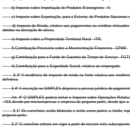
b) Imposto sobre Importação de Produtos Estrangeiros - II;
c) Imposto sobre Exportação, para o Exterior, de Produtos Nacionais o
d) Imposto de Renda, relativo aos pagamentos ou créditos efetuados p
obtidos na alienação de ativos;
e) Imposto sobre a Propriedade Territorial Rural - ITR;
f) Contribuição Provisória sobre a Movimentação Financeira - CPMF;
g) Contribuição para o Fundo de Garantia do Tempo de Serviço - FGT
h) Contribuição para a Seguridade Social, relativa ao empregado.
§ 3° A incidência do imposto de renda na fonte relativa aos rendimen
definitiva.
§ 4° A inscrição no SIMPLES dispensa a pessoa jurídica do pagamento
Art. 4° O SIMPLES poderá incluir o Imposto sobre Operações Relativa
- ISS devido por microempresas e empresa de pequeno porte, desde que a U
§ 1° Os convênios serão bilaterais e terão como partes a União, re
pequeno porte.
§ 2° O convênio entrará em vigor a partir do terceiro mês subseqüente a