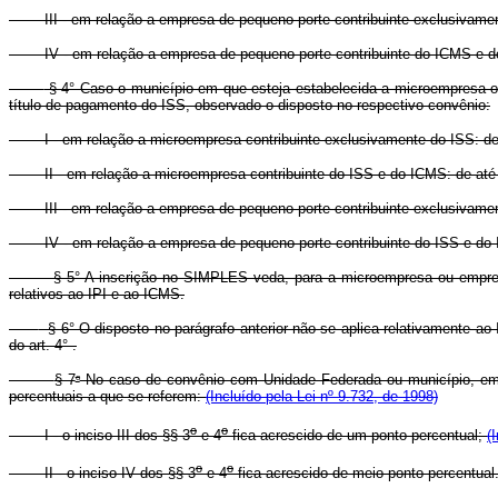
III - em relação a empresa de pequeno porte contribuinte exclusivamen
IV - em relação a empresa de pequeno porte contribuinte do ICMS e do
§ 4° Caso o município em que esteja estabelecida a microempresa ou 
título de pagamento do ISS, observado o disposto no respectivo convênio:
I - em relação a microempresa contribuinte exclusivamente do ISS: de 
II - em relação a microempresa contribuinte do ISS e do ICMS: de até 
III - em relação a empresa de pequeno porte contribuinte exclusivamen
IV - em relação a empresa de pequeno porte contribuinte do ISS e do I
§ 5° A inscrição no SIMPLES veda, para a microempresa ou empresa 
relativos ao IPI e ao ICMS.
§ 6° O disposto no parágrafo anterior não se aplica relativamente 
do art. 4° .
o
§ 7
No caso de convênio com Unidade Federada ou município, em qu
percentuais a que se referem:
(Incluído pela Lei nº 9.732, de 1998)
o
o
I - o inciso III dos §§ 3
e 4
fica acrescido de um ponto percentual;
(
o
o
II - o inciso IV dos §§ 3
e 4
fica acrescido de meio ponto percentual