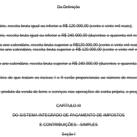
Da Definição
o, receita bruta igual ou inferior a R$ 120.000,00 (cento e vinte mil reais);
o, receita bruta igual ou inferior a R$ 240.000,00 (duzentos e quarenta mil re
 ano-calendário, receita bruta superior a R$120.000,00 (cento e vinte mil reais
o ano-calendário, receita bruta superior a R$ 120.000,00 (cento e vinte mil r
 ano-calendário, receita bruta superior a R$ 240.000,00 (duzentos e quarenta 
limites de que tratam os incisos I e II serão proporcionais ao número de me
a o produto da venda de bens e serviços nas operações de conta própria, o pr
CAPÍTULO III
DO SISTEMA INTEGRADO DE PAGAMENTO DE IMPOSTOS
E CONTRIBUIÇÕES - SIMPLES
Seção I