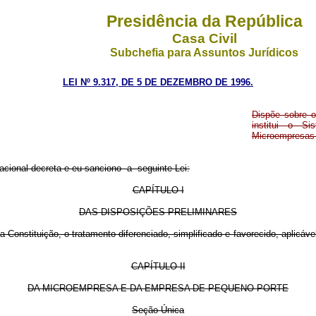
Presidência da República
Casa Civil
Subchefia para Assuntos Jurídicos
LEI Nº 9.317, DE 5 DE DEZEMBRO DE 1996.
Dispõe sobre o
institui o S
Microempresas 
ional decreta e eu sanciono a seguinte Lei:
CAPÍTULO I
DAS DISPOSIÇÕES PRELIMINARES
onstituição, o tratamento diferenciado, simplificado e favorecido, aplicáv
CAPÍTULO II
DA MICROEMPRESA E DA EMPRESA DE PEQUENO PORTE
Seção Única