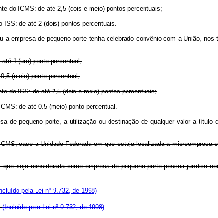
te do ICMS: de até 2,5 (dois e meio) pontos percentuais;
 ISS: de até 2 (dois) pontos percentuais.
a empresa de pequeno porte tenha celebrado convênio com a União, nos term
até 1 (um) ponto percentual;
0,5 (meio) ponto percentual;
te do ISS: de até 2,5 (dois e meio) pontos percentuais;
CMS: de até 0,5 (meio) ponto percentual.
de pequeno porte, a utilização ou destinação de qualquer valor a título de
ao ICMS, caso a Unidade Federada em que esteja localizada a microempresa
e seja considerada como empresa de pequeno porte pessoa jurídica com re
Incluído pela Lei nº 9.732, de 1998)
.
(Incluído pela Lei nº 9.732, de 1998)