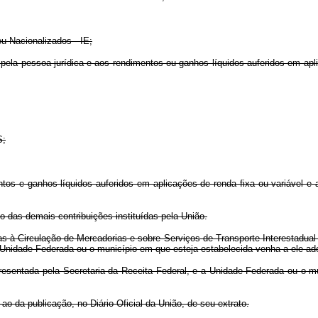
u Nacionalizados - IE;
ela pessoa jurídica e aos rendimentos ou ganhos líquidos auferidos em apli
S;
tos e ganhos líquidos auferidos em aplicações de renda fixa ou variável e a
 das demais contribuições instituídas pela União.
s à Circulação de Mercadorias e sobre Serviços de Transporte Interestadual
nidade Federada ou o município em que esteja estabelecida venha a ele ade
presentada pela Secretaria da Receita Federal, e a Unidade Federada ou o 
o da publicação, no Diário Oficial da União, de seu extrato.