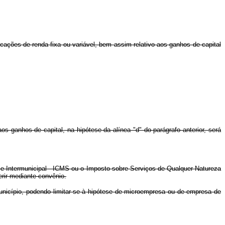
cações de renda fixa ou variável, bem assim relativo aos ganhos de capital
os ganhos de capital, na hipótese da alínea "d" do parágrafo anterior, será
 e Intermunicipal - ICMS ou o Imposto sobre Serviços de Qualquer Natureza
rir mediante convênio.
município, podendo limitar-se à hipótese de microempresa ou de empresa de