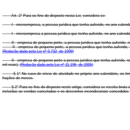
Art. 2° Para os fins do disposto nesta Lei, considera-se:
I - microempresa, a pessoa jurídica que tenha auferido, no ano-calendári
I - microempresa a pessoa jurídica que tenha auferido, no ano-calendári
II - empresa de pequeno porte, a pessoa jurídica que tenha auferido, no
II - empresa de pequeno porte, a pessoa jurídica que tenha auferido, n
(Redação dada pela Lei nº 9.732, de 1998)
II - empresa de pequeno porte a pessoa jurídica que tenha auferido, no
mil reais).
(Redação dada pela Lei nº 11.196, de 2005)
§ 1° No caso de início de atividade no próprio ano-calendário, os 
frações de meses.
§ 2° Para os fins do disposto neste artigo, considera-se receita brut
incluídas as vendas canceladas e os descontos incondicionais concedidos.