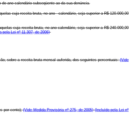
o do ano-calendário subseqüente ao da sua denúncia.
as cuja receita bruta, no ano - calendário, seja superior a R$ 120.000,00
elas cuja receita bruta, no ano-calendário, seja superior a R$ 240.000,00
 pela Lei nº 11.307, de 2006)
o, sobre a receita bruta mensal auferida, dos seguintes percentuais:
(Vide
os por cento);
(Vide Medida Provisória nº 275, de 2005)
(Incluído pela Lei nº