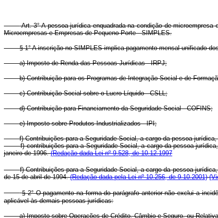
Art. 3° A pessoa jurídica enquadrada na condição de microempresa e
Microempresas e Empresas de Pequeno Porte - SIMPLES.
§ 1° A inscrição no SIMPLES implica pagamento mensal unificado dos
a) Imposto de Renda das Pessoas Jurídicas - IRPJ;
b) Contribuição para os Programas de Integração Social e de Formaçã
c) Contribuição Social sobre o Lucro Líquido - CSLL;
d) Contribuição para Financiamento da Seguridade Social - COFINS;
e) Imposto sobre Produtos Industrializados - IPI;
f) Contribuições para a Seguridade Social, a cargo da pessoa jurídica,
f) contribuições para a Seguridade Social, a cargo da pessoa jurídica
janeiro de 1996.
(Redação dada Lei nº 9.528, de 10.12.1997
f) Contribuições para a Seguridade Social, a cargo da pessoa jurídic
de 15 de abril de 1994.
(Redação dada pela Lei nº 10.256, de 9.10.2001)
(Vi
§ 2° O pagamento na forma do parágrafo anterior não exclui a incid
aplicável às demais pessoas jurídicas:
a) Imposto sobre Operações de Crédito, Câmbio e Seguro, ou Relativas 