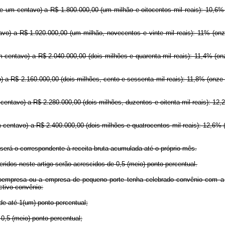
 e um centavo) a R$ 1.800.000,00 (um milhão e oitocentos mil reais): 10,6% 
vo) a R$ 1.920.000,00 (um milhão, novecentos e vinte mil reais): 11% (onz
 centavo) a R$ 2.040.000,00 (dois milhões e quarenta mil reais): 11,4% (on
) a R$ 2.160.000,00 (dois milhões, cento e sessenta mil reais): 11,8% (onze 
centavo) a R$ 2.280.000,00 (dois milhões, duzentos e oitenta mil reais): 12,2
m centavo) a R$ 2.400.000,00 (dois milhões e quatrocentos mil reais): 12,6% 
será o correspondente à receita bruta acumulada até o próprio mês.
eridos neste artigo serão acrescidos de 0,5 (meio) ponto percentual.
mpresa ou a empresa de pequeno porte tenha celebrado convênio com a Uni
ctivo convênio:
e até 1(um) ponto percentual;
0,5 (meio) ponto percentual;