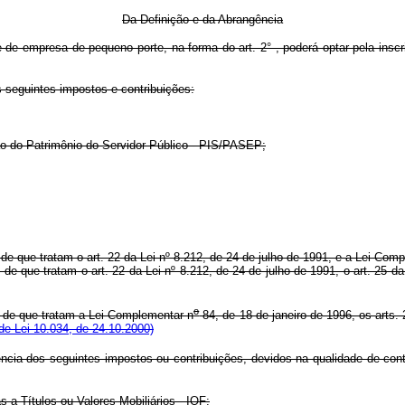
Da Definição e da Abrangência
 de empresa de pequeno porte, na forma do art. 2° , poderá optar pela ins
 seguintes impostos e contribuições:
o do Patrimônio do Servidor Público - PIS/PASEP;
 de que tratam o art. 22 da Lei nº 8.212, de 24 de julho de 1991, e a Lei Com
, de que tratam o art. 22 da Lei nº 8.212, de 24 de julho de 1991, o art. 25 d
o
a, de que tratam a Lei Complementar n
84, de 18 de janeiro de 1996, os arts. 
de Lei 10.034, de 24.10.2000)
ência dos seguintes impostos ou contribuições, devidos na qualidade de cont
a Títulos ou Valores Mobiliários - IOF;