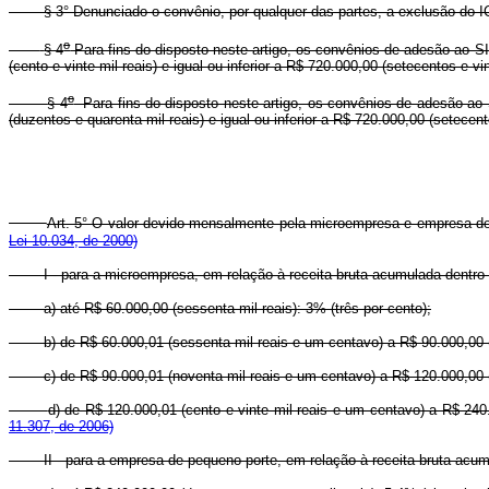
§ 3° Denunciado o convênio, por qualquer das partes, a exclusão do I
o
§ 4
Para fins do disposto neste artigo, os convênios de adesão ao S
(cento e vinte mil reais) e igual ou inferior a R$ 720.000,00 (setecentos e vi
o
§ 4
Para fins do disposto neste artigo, os convênios de adesão ao 
(duzentos e quarenta mil reais) e igual ou inferior a R$ 720.000,00 (setecent
Art. 5° O valor devido mensalmente pela microempresa e empresa de 
Lei 10.034, de 2000)
I - para a microempresa, em relação à receita bruta acumulada dentro 
a) até R$ 60.000,00 (sessenta mil reais): 3% (três por cento);
b) de R$ 60.000,01 (sessenta mil reais e um centavo) a R$ 90.000,00 (n
c) de R$ 90.000,01 (noventa mil reais e um centavo) a R$ 120.000,00 (c
d) de R$ 120.000,01 (cento e vinte mil reais e um centavo) a R$ 240.
11.307, de 2006)
II - para a empresa de pequeno porte, em relação à receita bruta acum