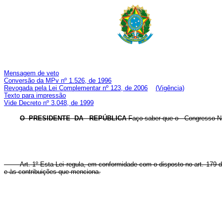
Mensagem de veto
Conversão da MPv nº 1.526, de 1996
Revogada pela Lei Complementar nº 123, de 2006
(Vigência)
Texto para impressão
Vide Decreto nº 3.048, de 1999
O PRESIDENTE DA REPÚBLICA
Faço saber que o Congresso Nac
Art. 1º Esta Lei regula, em conformidade com o disposto no art. 179 da C
e às contribuições que menciona.