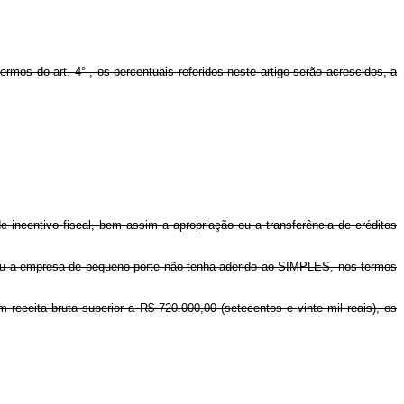
os do art. 4° , os percentuais referidos neste artigo serão acrescidos, a
 incentivo fiscal, bem assim a apropriação ou a transferência de créditos
 ou a empresa de pequeno porte não tenha aderido ao SIMPLES, nos termos
ceita bruta superior a R$ 720.000,00 (setecentos e vinte mil reais), os