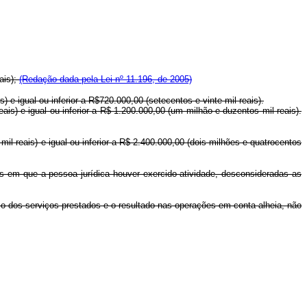
ais);
(Redação dada pela Lei nº 11.196, de 2005)
) e igual ou inferior a R$720.000,00 (setecentos e vinte mil reais).
eais) e igual ou inferior a R$ 1.200.000,00 (um milhão e duzentos mil reais).
mil reais) e igual ou inferior a R$ 2.400.000,00 (dois milhões e quatrocentos
ses em que a pessoa jurídica houver exercido atividade, desconsideradas as
eço dos serviços prestados e o resultado nas operações em conta alheia, não