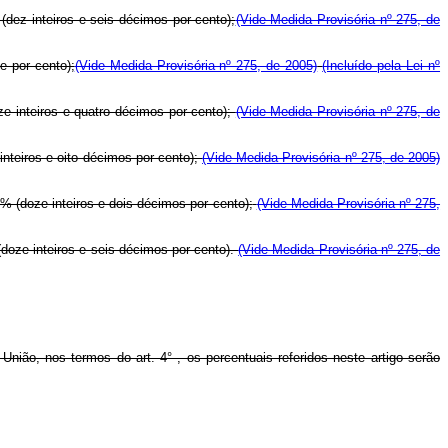
(dez inteiros e seis décimos por cento);
(Vide Medida Provisória nº 275, de
e por cento);
(Vide Medida Provisória nº 275, de 2005)
(Incluído pela Lei nº
ze inteiros e quatro décimos por cento);
(Vide Medida Provisória nº 275, de
inteiros e oito décimos por cento);
(Vide Medida Provisória nº 275, de 2005)
% (doze inteiros e dois décimos por cento);
(Vide Medida Provisória nº 275,
(doze inteiros e seis décimos por cento).
(Vide Medida Provisória nº 275, de
ão, nos termos do art. 4° , os percentuais referidos neste artigo serão