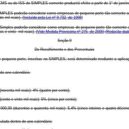
CMS ou do ISS do SIMPLES somente produzirá efeito a partir de 1° de janeir
IMPLES poderão considerar como empresas de pequeno porte tão-somente aquel
nte mil reais).
(Incluído pela Lei nº 9.732, de 1998)
Simples poderão considerar como empresas de pequeno porte tão-somente aqu
os e vinte mil reais).
(Vide Medida Provisória nº 275, de 2005)
(Redação dada
Seção II
Do Recolhimento e dos Percentuais
pequeno porte, inscritas no SIMPLES, será determinado mediante a aplicaçã
do ano-calendário:
oventa mil reais): 4% (quatro por cento);
ento e vinte mil reais): 5% (cinco por cento);
000,00 (duzentos e quarenta mil reais): 5,4% (cinco inteiros e quatro décim
ulada dentro do ano-calendário: