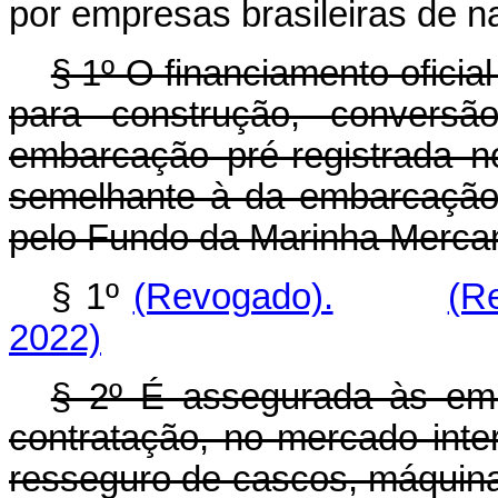
por empresas brasileiras de 
§ 1º O financiamento oficia
para construção, conversã
embarcação pré-registrada 
semelhante à da embarcação 
pelo Fundo da Marinha Mercan
§ 1º
(Revogado).
(R
2022)
§ 2º É assegurada às emp
contratação, no mercado inte
resseguro de cascos, máquinas