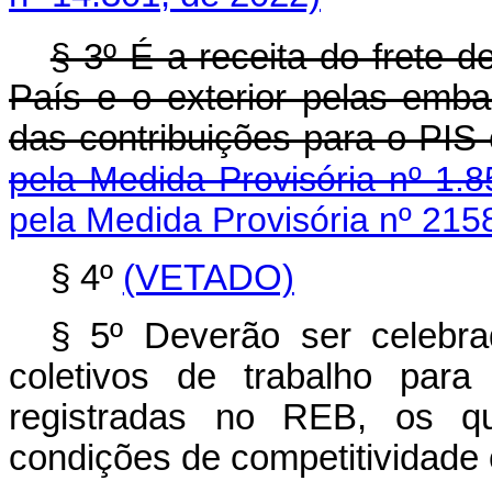
§ 3º É a receita do frete 
País e o exterior pelas emb
das contribuições par
pela Medida Provisória nº 1.8
pela Medida Provisória nº 215
§ 4º
(VETADO)
§ 5º Deverão ser celebr
coletivos de trabalho para
registradas no REB, os qua
condições de competitividade 