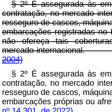
§ 2º É assegurada às emp
contratação, no mercado inte
resseguro de cascos, máquinas
embarcações registradas no
não ofereça tais cobertur
mercado internacional.
2004)
§ 2º É assegurada às emp
contratação, no mercado inte
resseguro de cascos, máquinas
embarcações próprias ou 
nº 14.301, de 2022)