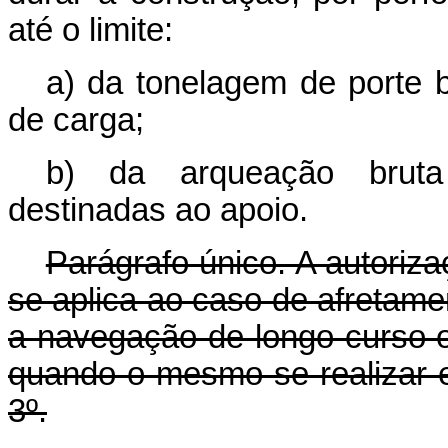
até o limite:
a) da tonelagem de porte 
de carga;
b) da arqueação bruta
destinadas ao apoio.
Parágrafo único. A autoriz
se aplica ao caso de afretam
a navegação de longo curso ou
quando o mesmo se realizar em
3º.