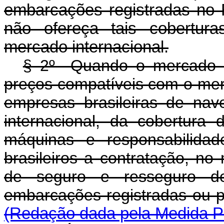
embarcações registradas no
não ofereça tais cobertur
mercado internacional.
§ 2º Quando o mercado in
preços compatíveis com o mer
empresas brasileiras de na
internacional, da cobertura
máquinas e responsabilidad
brasileiros a contratação, no
de seguro e resseguro de
embarcações registradas ou 
(Redação dada pela Medida Pr