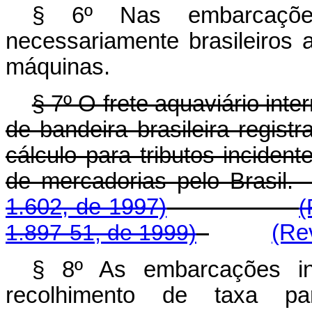
§ 6º Nas embarcaçõe
necessariamente brasileiros
máquinas.
§ 7º O frete aquaviário int
de bandeira brasileira regis
cálculo para tributos inciden
de mercadorias pelo B
1.602, de 1997)
(
1.897-51, de 1999)
(Re
§ 8º As embarcações in
recolhimento de taxa 