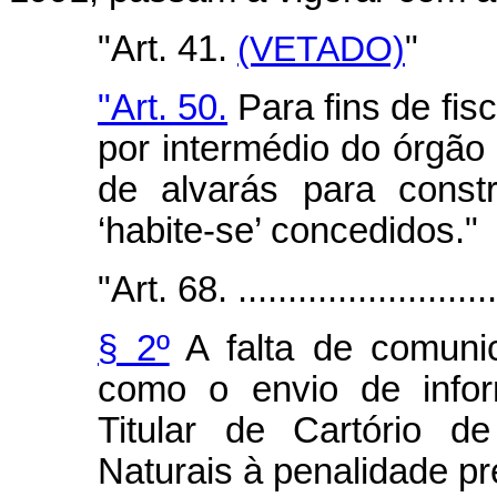
"Art. 41.
(VETADO)
"
"Art. 50.
Para fins de fis
por intermédio do órgão
de alvarás para const
‘habite-se’ concedidos."
"Art. 68. ...........................
§ 2º
A falta de comuni
como o envio de infor
Titular de Cartório d
Naturais à penalidade pre