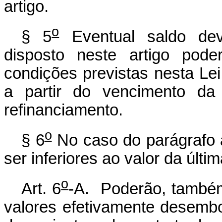
artigo.
o
§ 5
Eventual saldo dev
disposto neste artigo pod
condições previstas nesta Lei
a partir do vencimento da 
refinanciamento.
o
§ 6
No caso do parágrafo a
ser inferiores ao valor da últ
o
Art. 6
-A. Poderão, também
valores efetivamente desembo