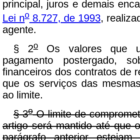
principal, juros e demais en
o
Lei n
8.727, de 1993
, realiz
agente.
o
§ 2
Os valores que ult
pagamento postergado, so
financeiros dos contratos de
que os serviços das mesmas 
ao limite.
o
§ 3
O limite de compromet
artigo será mantido até que 
parágrafo anterior estejam