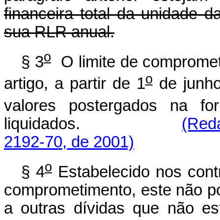
financeira total da unidade d
sua RLR anual.
o
§ 3
O limite de compromet
o
artigo, a partir de 1
de junho
valores postergados na f
liquidados.
(Reda
2192-70, de 2001)
o
§ 4
Estabelecido nos contr
comprometimento, este não po
a outras dívidas que não e