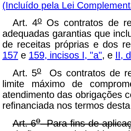
(Incluído pela Lei Complement
o
Art. 4
Os contratos de re
adequadas garantias que inclu
de receitas próprias e dos 
157
e
159, incisos I, "a"
, e
II,
o
Art. 5
Os contratos de re
limite máximo de comprom
atendimento das obrigações c
refinanciada nos termos desta 
o
Art. 6
Para fins de aplicaçã