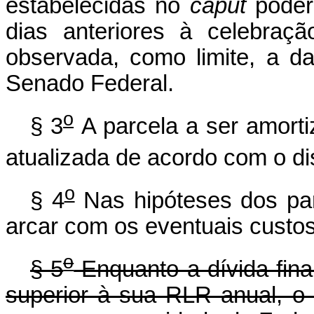
estabelecidas no
caput
poderã
dias anteriores à celebraçã
observada, como limite, a d
Senado Federal.
o
§ 3
A parcela a ser amorti
atualizada de acordo com o di
o
§ 4
Nas hipóteses dos par
arcar com os eventuais custos
o
§ 5
Enquanto a dívida fina
superior à sua RLR anual, o 