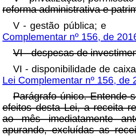
reforma administrativa e patrim
V - gestão púb
Complementar nº 156, de 201
VI - despesas de investime
VI - disponibilidad
Lei Complementar nº 156, de 
Parágrafo único. Entende-se
efeitos desta Lei, a receita 
ao mês imediatamente ant
apurando, excluídas as rece