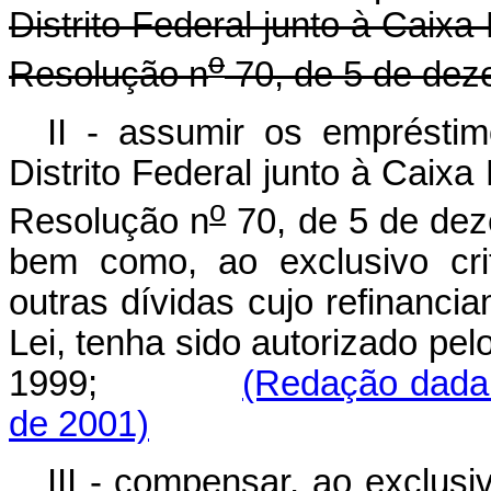
Distrito Federal junto à Cai
o
Resolução n
70, de 5 de dez
II - assumir os emprésti
Distrito Federal junto à Cai
o
Resolução n
70, de 5 de dez
bem como, ao exclusivo cri
outras dívidas cujo refinanci
Lei, tenha sido autorizado pe
1999;
(Redação dada 
de 2001)
III - compensar, ao exclusi