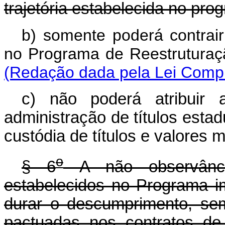
trajetória estabelecida no pro
b) somente poderá contrair
no Programa de Reestru
(Redação dada pela Lei Comp
c) não poderá atribuir a
administração de títulos estad
custódia de títulos e valores m
o
§ 6
A não observânc
estabelecidos no Programa i
durar o descumprimento, se
pactuadas nos contratos de 