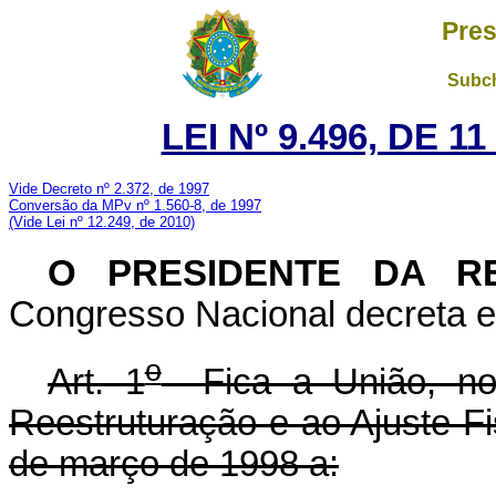
Pres
Subch
LEI Nº 9.496, DE 
Vide Decreto nº 2.372, de 1997
Conversão da MPv nº 1.560-8, de 1997
(Vide Lei nº 12.249, de 2010)
O PRESIDENTE DA R
Congresso Nacional decreta e
o
Art. 1
Fica a União, no
Reestruturação e ao Ajuste Fi
de março de 1998 a: