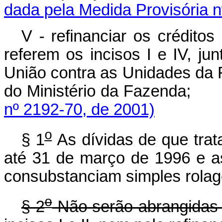
dada pela Medida Provisória n
V - refinanciar os crédito
referem os incisos I e IV, ju
União contra as Unidades da F
do Ministério da Fazen
nº 2192-70, de 2001)
o
§ 1
As dívidas de que trata
até 31 de março de 1996 e as
consubstanciam simples rolage
o
§ 2
Não serão abrangidas 