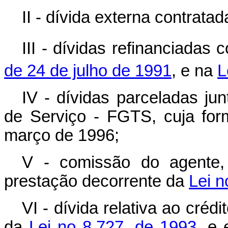
II - dívida externa contrat
III - dívidas refinanciada
de 24 de julho de 1991
, e na
L
IV - dívidas parceladas j
de Serviço - FGTS, cuja for
março de 1996;
V - comissão do agente,
prestação decorrente da
Lei n
VI - dívida relativa ao créd
da
Lei no 8.727, de 1993
, e 