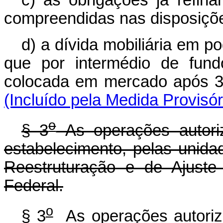
compreendidas nas disposições
d) a dívida mobiliária em p
que por intermédio de fund
colocada em mercado a
(Incluído pela Medida Provisó
o
§ 3
As operações autori
estabelecimento, pelas unid
Reestruturação e de Ajuste
Federal.
o
§ 3
As operações autoriza