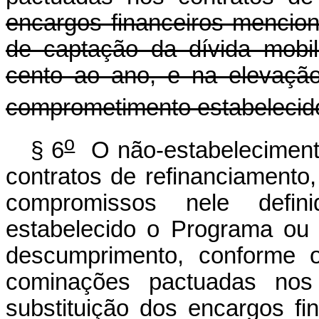
encargos financeiros mencion
de captação da dívida mobil
cento ao ano, e na elevaçã
comprometimento estabelecido
o
§ 6
O não-estabeleciment
contratos de refinanciament
compromissos nele defini
estabelecido o Programa ou
descumprimento, conforme 
cominações pactuadas nos 
substituição dos encargos fi