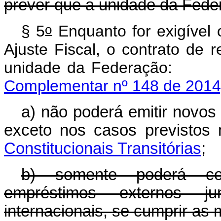
prever que a unidade da Fede
o
§ 5
Enquanto for exigível
Ajuste Fiscal, o contrato de 
unidade da Fede
Complementar nº 148 de 2014
a) não poderá emitir novos 
exceto nos casos previstos
Constitucionais Transitórias
;
b) somente poderá cont
empréstimos externos ju
internacionais, se cumprir as m