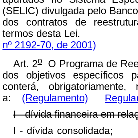
(SELIC) divulgada pelo Banco 
dos contratos de reestrutu
termos desta Le
nº 2192-70, de 2001)
o
Art. 2
O Programa de Reest
dos objetivos específicos 
conterá, obrigatoriamente
a:
(Regulamento)
Regula
I - dívida financeira em rela
I - dívida conso