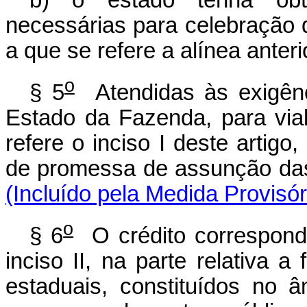
b) o estado tenha obtid
necessárias para celebração d
a que se refere a alínea anteri
o
§ 5
Atendidas às exigên
Estado da Fazenda, para viab
refere o inciso I deste artigo
de promessa de assunçã
(Incluído pela Medida Provisó
o
§ 6
O crédito correspond
inciso II, na parte relativa 
estaduais, constituídos no