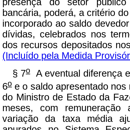
presença do setor público 
bancária, poderá, a critério d
incorporado ao saldo devedor
dívidas, celebrados nos term
dos recursos deposita
(Incluído pela Medida Provisó
o
§ 7
A eventual diferença e
o
6
e o saldo apresentado nos r
do Ministro de Estado da Faz
meses, com remuneração a
variação da taxa média aju
apurados no Sistema Espec