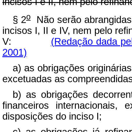
incisos I e II, nem pelo refina
o
§ 2
Não serão abrangidas 
incisos I, II e IV, nem pelo re
V:
(Redação dada pel
2001)
a) as obrigações originária
excetuadas as compreendidas 
b) as obrigações decorre
financeiros internacionais
disposições do inciso I;
c) as obrigações já refin