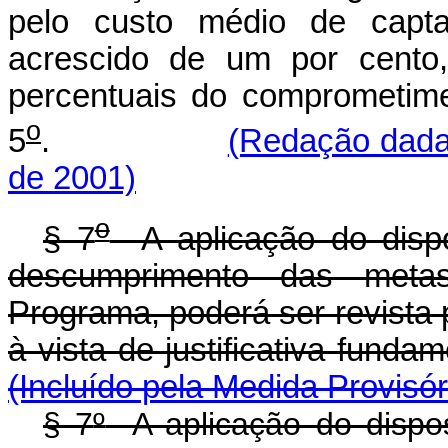
pelo custo médio de captaç
acrescido de um por cento
percentuais do comprometime
o
5
.
(Redação dada 
de 2001)
o
§ 7
A aplicação do disp
descumprimento das meta
Programa, poderá ser revista 
à vista de justificati
(Incluído pela Medida Provisó
§ 7
º
A aplicação do dispo