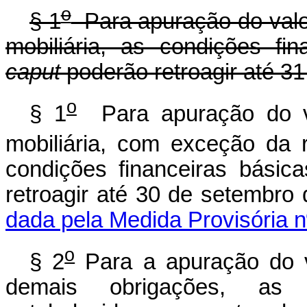
o
§ 1
Para apuração do valor 
mobiliária, as condições fi
caput
poderão retroagir até 3
o
§ 1
Para apuração do val
mobiliária, com exceção da r
condições financeiras básic
retroagir até 30 de
dada pela Medida Provisória n
o
§ 2
Para a apuração do va
demais obrigações, as c