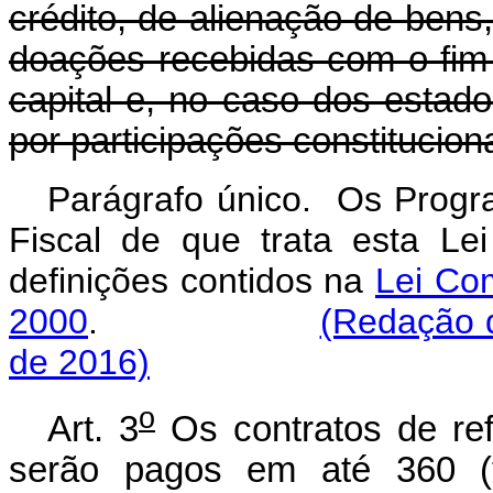
crédito, de alienação de bens,
doações recebidas com o fim
capital e, no caso dos estado
por participações constituciona
Parágrafo único. Os Progr
Fiscal de que trata esta L
definições contidos na
Lei Co
2000
.
(Redação 
de 2016)
o
Art. 3
Os contratos de ref
serão pagos em até 360 (t