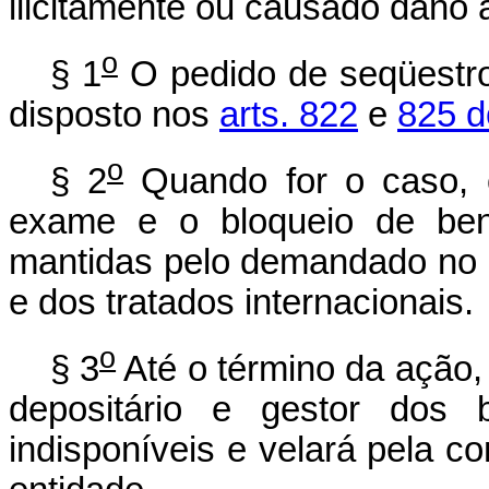
ilicitamente ou causado dano a
o
§ 1
O pedido de seqüestr
disposto nos
arts. 822
e
825 d
o
§ 2
Quando for o caso, o 
exame e o bloqueio de bens
mantidas pelo demandado no Pa
e dos tratados internacionais.
o
§ 3
Até o término da ação
depositário e gestor dos 
indisponíveis e velará pela co