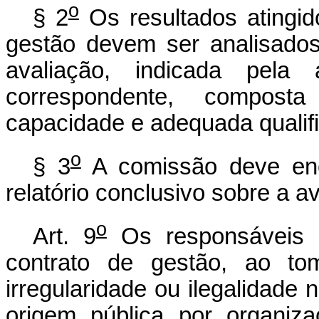
o
§ 2
Os resultados atingi
gestão devem ser analisados
avaliação, indicada pela 
correspondente, composta
capacidade e adequada qualif
o
§ 3
A comissão deve enc
relatório conclusivo sobre a a
o
Art. 9
Os responsáveis p
contrato de gestão, ao to
irregularidade ou ilegalidade 
origem pública por organiza