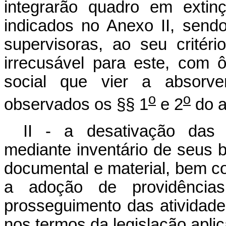
integrarão quadro em extin
indicados no Anexo II, send
supervisoras, ao seu critéri
irrecusável para este, com 
social que vier a absorver
o
o
observados os §§ 1
e 2
do a
II - a desativação das 
mediante inventário de seus b
documental e material, bem c
a adoção de providência
prosseguimento das atividade
nos termos da legislação apli