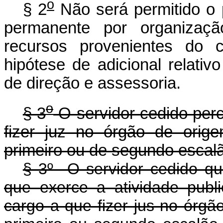
o
§ 2
Não será permitido o
permanente por organizaçã
recursos provenientes do c
hipótese de adicional relativ
de direção e assessoria.
o
§ 3
O servidor cedido per
fizer juz no órgão de orig
primeiro ou de segundo escalã
§ 3º O servidor cedido qu
que exerce a atividade publ
cargo a que fizer jus no órg