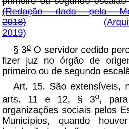
primeiro ou segundo escalão 
(Redação dada pela Me
2018)
(Arqu
2019)
o
§ 3
O servidor cedido per
fizer juz no órgão de orig
primeiro ou de segundo escalã
Art. 15. São extensíveis, 
o
arts. 11 e 12, § 3
, para
organizações sociais pelos Es
Municípios, quando houve