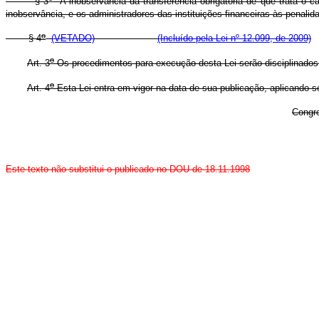
§ 3
A inobservância da transferência obrigatória de que trata o
c
inobservância, e os administradores das instituições financeiras às penali
o
§ 4
(VETADO)
(Incluído pela Lei nº 12.099, de 2009)
o
Art. 3
Os procedimentos para execução desta Lei serão disciplinado
o
Art. 4
Esta Lei entra em vigor na data de sua publicação, aplicando-se
Congr
Este texto não substitui o publicado no DOU de 18.11.1998