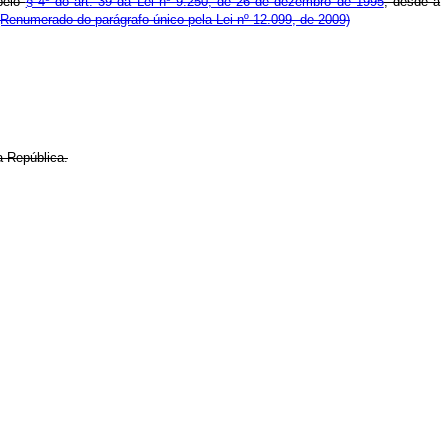
 pelo
§ 4º do art. 39 da Lei nº 9.250, de 26 de dezembro de 1995
, desde a
(Renumerado do parágrafo único pela Lei nº 12.099, de 2009)
 República.