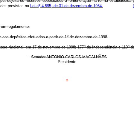
aput
sujeita os recursos depositados à remuneração na forma estabelecida
o
dades previstas na
Lei n
4.595, de 31 de dezembro de 1964.
s em regulamento.
o
 aos depósitos efetuados a partir de 1
de dezembro de 1998.
o
o
esso Nacional, em 17 de novembro de 1998; 177
da Independência e 110
da
Senador ANTONIO CARLOS MAGALHÃES
Presidente
*