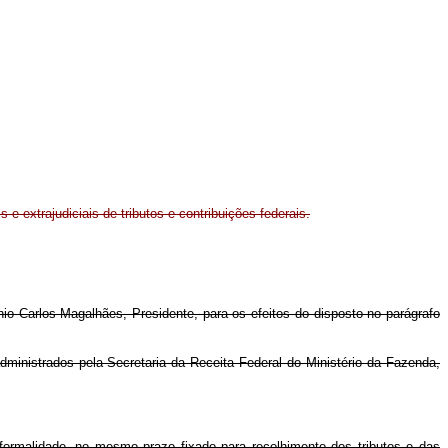
s e extrajudiciais de tributos e contribuições federais.
o Carlos Magalhães, Presidente, para os efeitos do disposto no parágrafo
 administrados pela Secretaria da Receita Federal do Ministério da Fazenda,
ormalidade, no mesmo prazo fixado para recolhimento dos tributos e das