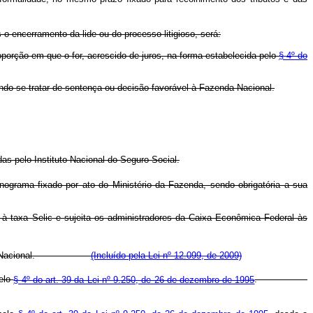
 o encerramento da lide ou do processo litigioso, será:
oporção em que o for, acrescido de juros, na forma estabelecida pelo
§ 4º do
ando se tratar de sentença ou decisão favorável à Fazenda Nacional.
das pelo Instituto Nacional do Seguro Social.
ograma fixado por ato do Ministério da Fazenda, sendo obrigatória a sua
 à taxa Selic e sujeita os administradores da Caixa Econômica Federal às
do Tesouro Nacional.
(Incluído pela Lei nº 12.099, de 2009)
pelo
§ 4º do art. 39 da Lei nº 9.250, de 26 de dezembro de 1995
.