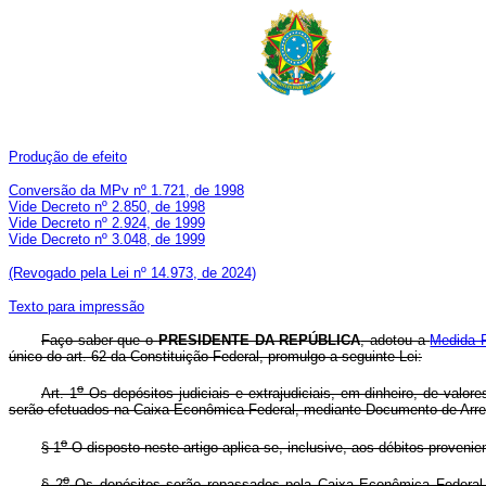
Produção de efeito
Conversão da MPv nº 1.721, de 1998
Vide Decreto nº 2.850, de 1998
Vide Decreto nº 2.924, de 1999
Vide Decreto nº 3.048, de 1999
(Revogado pela Lei nº 14.973, de 2024)
Texto para impressão
Faço saber que o
PRESIDENTE DA REPÚBLICA
, adotou a
Medida P
único do art. 62 da Constituição Federal, promulgo a seguinte Lei:
o
Art. 1
Os depósitos judiciais e extrajudiciais, em dinheiro, de valore
serão efetuados na Caixa Econômica Federal, mediante Documento de Arrec
o
§ 1
O disposto neste artigo aplica-se, inclusive, aos débitos provenien
o
§ 2
Os depósitos serão repassados pela Caixa Econômica Federal p