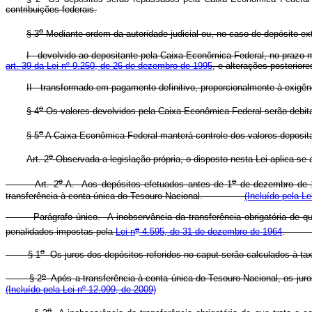
contribuições federais.
o
§ 3
Mediante ordem da autoridade judicial ou, no caso de depósito extr
I - devolvido ao depositante pela Caixa Econômica Federal, no prazo m
art. 39 da Lei nº 9.250, de 26 de dezembro de 1995
, e alterações posteriore
II - transformado em pagamento definitivo, proporcionalmente à exigên
o
§ 4
Os valores devolvidos pela Caixa Econômica Federal serão debita
o
§ 5
A Caixa Econômica Federal manterá controle dos valores deposit
o
Art. 2
Observada a legislação própria, o disposto nesta Lei aplica-se a
o
o
Art. 2
-A.
Aos depósitos efetuados antes de 1
de dezembro de 19
transferência à conta única do Tesouro Nacional.
(Incluído pela Le
Parágrafo único. A inobservância da transferência obrigatória de qu
o
penalidades impostas pela
Lei n
4.595, de 31 de dezembro de 1964
o
§ 1
Os juros dos depósitos referidos no
caput
serão calculados à t
o
§ 2
Após a transferência à conta única do Tesouro Nacional, os juro
(Incluído pela Lei nº 12.099, de 2009)
o