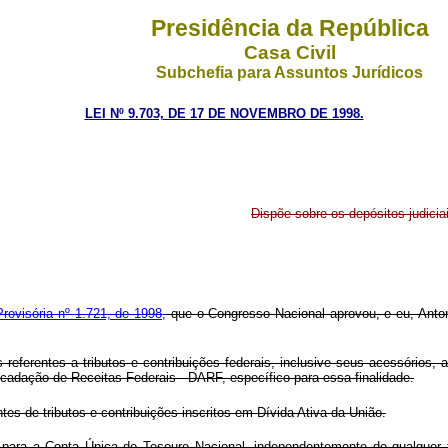
Presidência da República
Casa Civil
Subchefia para Assuntos Jurídicos
LEI Nº 9.703, DE 17 DE NOVEMBRO DE 1998.
Dispõe sobre os depósitos judiciai
rovisória nº 1.721, de 1998,
que o Congresso Nacional aprovou, e eu, Antoni
s referentes a tributos e contribuições federais, inclusive seus acessórios,
adação de Receitas Federais - DARF, específico para essa finalidade.
tes de tributos e contribuições inscritos em Dívida Ativa da União.
ara a Conta Única do Tesouro Nacional, independentemente de qualquer f