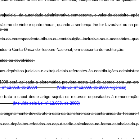
ajudicial, da autoridade administrativa competente, o valor do depósito, após
áximo de vinte e quatro horas, quando a sentença lhe for favorável ou na pr
s; ou
cia do correspondente tributo ou contribuição, inclusive seus acessórios, qu
dos à Conta Única do Tesouro Nacional, em subconta de restituição.
ados ou devolvidos.
os depósitos judiciais e extrajudiciais referentes às contribuições administra
98 será aplicada a sistemática prevista nesta Lei de acordo com um cron
i nº 12.058, de 2009)
(Vide Lei nº 12.099, de 2009, vigência)
e trata o
caput
deste artigo sujeita os recursos depositados à remuneração
.
(Incluído pela Lei nº 12.058, de 2009)
axa originalmente devida até a data da transferência à conta única 
s dos depósitos referidos no
caput
serão calculados na forma estabelecida 