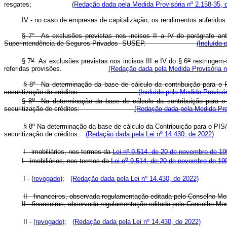
resgates;
(Redação dada pela Medida Provisória nº 2.158-35, 
IV - no caso de empresas de capitalização, os rendimentos au
§ 7
°
As exclusões previstas nos incisos II a IV do parágrafo ante
Superintendência de Seguros Privados -SUSEP.
(Incluído 
o
o
§ 7
As exclusões previstas nos incisos III e IV do § 6
restringem-
referidas provisões.
(Redação dada pela Medida Provisória n
§ 8º
Na determinação da base de cálculo da contribuição para o 
securitização de créditos:
(Incluído pela Medida Provisór
o
§ 8
Na determinação da base de cálculo da contribuição para o 
securitização de créditos:
(Redação dada pela Medida Prov
§ 8º Na determinação da base de cálculo da Contribuição para o PIS
securitização de créditos.
(Redação dada pela Lei nº 14.430, de 2022)
I - imobiliários, nos termos da
Lei nº 9.514, de 20 de novembro de 19
o
I - imobiliários, nos termos da
Lei n
9.514, de 20 de novembro de 19
I - (
revogado
);
(Redação dada pela Lei nº 14.430, de 2022)
II - financeiros, observada regulamentação editada pel
II - financeiros, observada regulamentação editada pel
II -
(revogado)
;
(Redação dada pela Lei nº 14.430, de 2022)