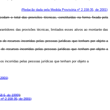
te de títulos.
(Redação dada pela Medida Provisória nº 2.158-35, de 2001)
cedam o total das provisões técnicas, constituídas na forma fixada pela
rantidores das provisões técnicas, limitados esses ativos ao montante das
e recursos incorridas pelas pessoas jurídicas que tenham por objeto a
 recursos incorridas pelas pessoas jurídicas que tenham por objeto a
s incorridas pelas pessoas jurídicas que tenham por objeto a
 2001)
58-6, de 1999)
)
 nº 2.158-35, de 2001)