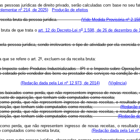
pessoas jurídicas de direito privado, serão calculadas com base no seu fatu
plementar nº 214, de 2025)
Produção de efeitos
ponde à receita bruta da pessoa jurídica.
(Vide Medida Provisória nº 2.15
o
bruta de que trata o
art. 12 do Decreto-Lei n
1.598, de 26 de dezembro de 
pela pessoa jurídica, sendo irrelevantes o tipo de atividade por ela exercida 
que se refere o art. 2
º
, excluem-se da receita bruta:
o Imposto sobre Produtos Industrializados - IPI e o Imposto sobre Operaçõe
 cobrado pelo vendedor dos bens ou prestador dos serviços na condição de sub
oncedidos;
(Redação dada pela Lei nº 12.973, de 2014)
(Vigência)
tos baixados como perda, que não representem ingresso de novas receitas, o
o custo de aquisição, que tenham sido computados como receita;
como perda, que não representem ingresso de novas receitas, o resultado po
to de aquisição, que tenham sido computados como receita;
(Redação d
como perda, que não representem ingresso de novas receitas, o resultado po
to de aquisição, que tenham sido computados como receita;
(Redação da
como perda, que não representem ingresso de novas receitas, o resultado po
 tenham sido computados como receita bruta;
(Redação dada pela Lei nº