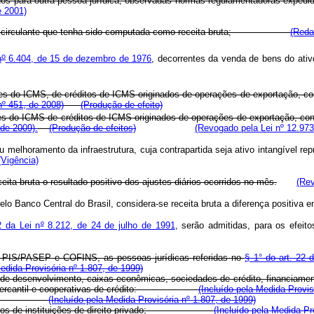
ansferidos para outra pessoa jurídica, observadas normas regulament
e 2001)
tivo não circulante que tenha sido computada como receita bruta;
(Reda
o
n
6.404, de 15 de dezembro de 1976
, decorrentes da venda de bens do ativo
uintes do ICMS, de créditos de ICMS originados de operações de exportação, c
nº 451, de 2008)
(Produção de efeito)
intes do ICMS de créditos de ICMS originados de operações de exportação, c
 de 2009).
(Produção de efeitos)
(Revogado pela Lei nº 12.973
u melhoramento da infraestrutura, cuja contrapartida seja ativo intangível re
(Vigência)
ita bruta o resultado positivo dos ajustes diários ocorridos no mês.
(Rev
elo Banco Central do Brasil, considera-se receita bruta a diferença positiva
2 da Lei n
º
8.212, de 24 de julho de 1991
, serão admitidas, para os efei
o PIS/PASEP e COFINS, as pessoas jurídicas referidas no
§ 1° do art. 22 
Medida Provisória nº 1.807, de 1999)
e desenvolvimento, caixas econômicas, sociedades de crédito, financiamento
damento mercantil e cooperativas de crédito:
(Incluído pela Medida Provis
inanceira;
(Incluído pela Medida Provisória nº 1.807, de 1999)
 recursos de instituições de direito privado;
(Incluído pela Medida Pr