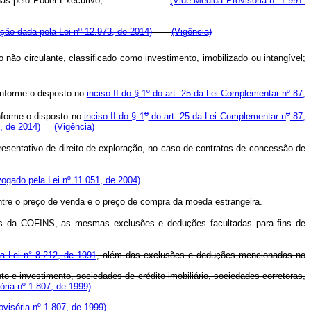
adoras expedidas pelo Poder Executivo;
(Vide Medida Provisória nº 1.991-
ção dada pela Lei nº 12.973, de 2014)
(Vigência)
 não circulante, classificado como investimento, imobilizado ou intangível;
onforme o disposto no
inciso II do § 1º do art. 25 da Lei Complementar nº 87,
o
o
onforme o disposto no
inciso II do § 1
do art. 25 da Lei Complementar n
87,
, de 2014)
(Vigência)
presentativo de direito de exploração, no caso de contratos de concessão de
ogado pela Lei nº 11.051, de 2004)
 entre o preço de venda e o preço de compra da moeda estrangeira.
tos da COFINS, as mesmas exclusões e deduções facultadas para fins de
da Lei n° 8.212, de 1991
, além das exclusões e deduções mencionadas no
 e investimento, sociedades de crédito imobiliário, sociedades corretoras,
ória nº 1.807, de 1999)
ovisória nº 1.807, de 1999)