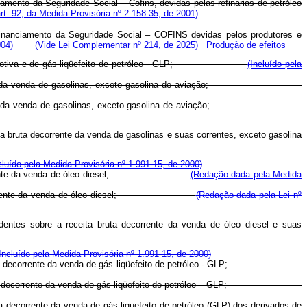
mento da Seguridade Social – Cofins, devidas pelas refinarias de petróleo
rt. 92, da Medida Provisória nº 2.158-35, de 2001)
inanciamento da Seguridade Social – COFINS devidas pelos produtores e
004)
(Vide Lei Complementar nº 214, de 2025)
Produção de efeitos
asolina automotiva e de gás liqüefeito de petróleo - GLP;
(Incluído pela
bruta decorrente da venda de gasolinas, exceto gasolina de aviação;
bruta decorrente da venda de gasolinas, exceto gasolina de aviação;
ita bruta decorrente da venda de gasolinas e suas correntes, exceto gasolina
cluído pela Medida Provisória nº 1.991-15, de 2000)
ta bruta decorrente da venda de óleo diesel;
(Redação dada pela Medida
ta bruta decorrente da venda de óleo diesel;
(Redação dada pela Lei nº
identes sobre a receita bruta decorrente da venda de óleo diesel e suas
Incluído pela Medida Provisória nº 1.991-15, de 2000)
 receita bruta decorrente da venda de gás liqüefeito de petróleo - GLP;
receita bruta decorrente da venda de gás liqüefeito de petróleo – GLP;
ta decorrente da venda de gás liquefeito de petróleo (GLP) dos derivados de