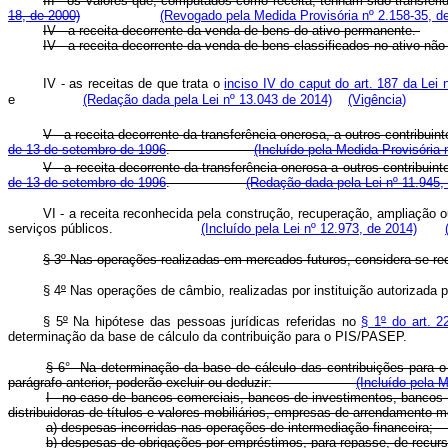
III - os valores que, computados como receita, tenham sido tr
18, de 2000)
(Revogado pela Medida Provisória nº 2.158-35, d
IV - a receita decorrente da venda de bens do ativo permanente.
IV - a receita decorrente da venda de bens classificados no a
IV - as receitas de que trata o
inciso IV do
caput
do art. 187 da Lei 
e
(Redação dada pela Lei nº 13.043 de 2014)
(Vigência)
V - a receita decorrente da transferência onerosa, a outros contrib
de 13 de setembro de 1996
.
(Incluído pela Medida Provisória 
V - a receita decorrente da transferência onerosa a outros contribu
de 13 de setembro de 1996
.
(Redação dada pela Lei nº 11.945,
VI - a receita reconhecida pela construção, recuperação, ampliação o
serviços públicos.
(Incluído pela Lei nº 12.973, de 2014)
§ 3º Nas operações realizadas em mercados futuros, considera-se rece
§ 4
º
Nas operações de câmbio, realizadas por instituição autorizada p
§ 5
º
Na hipótese das pessoas jurídicas referidas no
§ 1
º
do art. 2
determinação da base de cálculo da contribuição para o PIS/PASEP.
§ 6
°
Na determinação da base de cálculo das contribuições para 
parágrafo anterior, poderão excluir ou deduzir:
(Incluído pela 
I - no caso de bancos comerciais, bancos de investimentos, bancos d
distribuidoras de títulos e valores mobiliários, empresas de arren
a) despesas incorridas nas operações de intermediação f
b) despesas de obrigações por empréstimos, para repasse, de