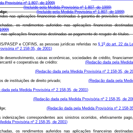
da Provisória nº 1.807, de 1999)
 com ações;
(Incluído pela Medida Provisória nº 1.807, de 1999)
dge
;
(Incluído pela Medida Provisória nº 1.807, de 1999)
 auferidos nas aplicações financeiras destinadas à garantia de provi
echadas, os rendimentos auferidos nas aplicações financeiras destinad
 1999)
feridos nas aplicações financeiras destinadas ao pagamento de resga
o
PIS/PASEP e COFINS, as pessoas jurídicas referidas no
§ 1
do art. 22 da Le
visória nº 2.158-35, de 2001)
e desenvolvimento, caixas econômicas, sociedades de crédito, financiamento
damento mercantil e cooperativas de crédito:
(Redação dada pela Medida 
ção financeira;
(Redação dada pela Medida Provisória nº 2.158-35, de 2
 recursos de instituições de direito privado;
(Redação dada pela Medid
 dada pela Medida Provisória nº 2.158-35, de 2001)
ceto com ações;
(Redação dada pela Medida Provisória nº 2.158-35, de 20
edge;
(Redação dada pela Medida Provisória nº 2.158-35
s indenizações correspondentes aos sinistros ocorridos, efetivamente pago
edida Provisória nº 2.158-35, de 2001)
echadas, os rendimentos auferidos nas aplicações financeiras destinad