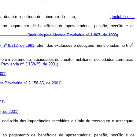
sões técnicas, durante o período de cobertura do risco;
(Incluído pela
as ao pagamento de benefícios de aposentadoria, pensão, pecúlio e de
te de títulos.
(Incluído pela Medida Provisória nº 1.807, de 1999)
o
o
i n
8.212, de 1991
, além das exclusões e deduções mencionadas no § 5
,
 e investimento, sociedades de crédito imobiliário, sociedades corretoras,
Provisória nº 2.158-35, de 2001)
001)
a Provisória nº 2.158-35, de 2001)
01)
, de 2001)
, deduzido das importâncias recebidas a título de cosseguro e resseguro,
as ao pagamento de benefícios de aposentadoria, pensão, pecúlio e de