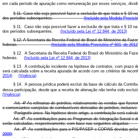
em cada período de apuração como remuneração por esses serviços, dividid
§ 11. Caso não seja possível fazer a exclusão de que trata o § 10 n
dos períodos subsequentes.
(Incluído pela Medida Provisór
§ 11. Caso não seja possível fazer a exclusão de que trata o § 10 n
dos períodos subsequentes.
(Incluído pela Lei nº 12.844, de 2013)
§ 12. A Secretaria da Receita Federal do Brasil do Ministério da Faze
federais.
(Incluído pela Medida Provisória nº 601, de 2012
§ 12. A Secretaria da Receita Federal do Brasil do Ministério da Faz
federais.
(Incluído pela Lei nº 12.844, de 2013)
§ 13. A contribuição incidente na hipótese de contratos, com prazo 
será calculada sobre a receita apurada de acordo com os critérios 
2014)
(Vigência)
§ 14. A pessoa jurídica poderá excluir da base de cálculo da Contribu
dessa participação, desde que a receita de alienação não tenha sido exclu
(Vigência)
Art. 4º As refinarias de petróleo, relativamente às vendas que fizerem
e comerciantes varejistas de combustíveis derivados de petróleo, inclusive
Parágrafo único. Na hipótese deste artigo, a contribuição ser
o
Art. 4
As contribuições para os Programas de Integração Social e d
serão calculadas, respectivamente, com base nas seguinte
o
Art. 4
As contribuições para o PIS/PASEP e COFINS devidas pelas 
2000)
o