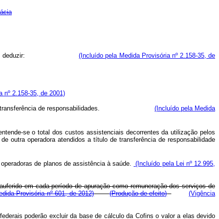
ácia
 saúde poderão deduzir:
(Incluído pela Medida Provisória nº 2.158-35, de
a nº 2.158-35, de 2001)
s a título de transferência de responsabilidades.
(Incluído pela Medida
ntende-se o total dos custos assistenciais decorrentes da utilização pelos
 de outra operadora atendidos a título de transferência de responsabilidade
s operadoras de planos de assistência à saúde.
(Incluído pela Lei nº 12.995,
or auferido em cada período de apuração como remuneração dos serviços de
edida Provisória nº 601, de 2012)
(Produção de efeito)
(Vigência
derais poderão excluir da base de cálculo da Cofins o valor a elas devido