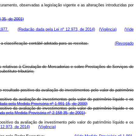
ramento, observadas a legislação vigente e as alterações introduzidas por
8-35, de 2001)
1977.
(Redação dada pela Lei nº 12.973, de 2014)
(Vigência)
(Vide
e a classificação contábil adotada para as receitas.
(Revogado
s relativas à Circulação de Mercadorias e sobre Prestações de Serviços de
stituto tributário;
 resultado positivo da avaliação de investimentos pelo valor do patrimônio
sitivo da avaliação de investimentos pelo valor do patrimônio líquido e os
ada pela Medida Provisória nº 1.991-15, de 2000)
sitivo da avaliação de investimentos pelo valor do patrimônio líquido e os
da pela Medida Provisória nº 2.158-35, de 2001)
sitivo da avaliação de investimento pelo valor do patrimônio líquido e os
 12.973, de 2014)
(Vigência)