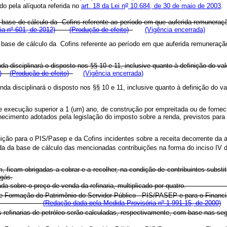
o
o pela alíquota referida no
art. 18 da Lei n
10.684, de 30 de maio de 2003
.
a base de cálculo da Cofins referente ao período em que auferida remuneraç
ia nº 601, de 2012)
(Produção de efeito)
(Vigência encerrada)
a base de cálculo da Cofins referente ao período em que auferida remuneraçã
nda disciplinará o disposto nos §§ 10 e 11, inclusive quanto à definição do 
)
(Produção de efeito)
(Vigência encerrada)
enda disciplinará o disposto nos §§ 10 e 11, inclusive quanto à definição do
de execução superior a 1 (um) ano, de construção por empreitada ou de forne
de reconhecimento adotados pela legislação do imposto sobre a renda, 
ição para o PIS/Pasep e da Cofins incidentes sobre a receita decorrente da a
ída da base de cálculo das mencionadas contribuições na forma do inciso IV 
, ficam obrigadas a cobrar e a recolher, na condição de contribuintes substitu
 gás.
á calculada sobre o preço de venda da refinaria, multiplicado por quat
e Formação do Patrimônio do Servidor Público - PIS/PASEP e para o Financia
s alíquotas:
(Redação dada pela Medida Provisória nº 1.991-15, de 2000)
refinarias de petróleo serão calculadas, respectivamente, com base nas 