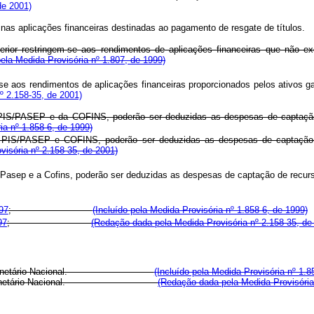
de 2001)
feridos nas aplicações financeiras destinadas ao pagamento de resga
rior restringem-se aos rendimentos de aplicações financeiras que não ex
pela Medida Provisória nº 1.807, de 1999)
se aos rendimentos de aplicações financeiras proporcionados pelos ativos ga
º 2.158-35, de 2001)
PIS/PASEP e da COFINS, poderão ser deduzidas as despesas de captação d
ia nº 1.858-6, de 1999)
PIS/PASEP e COFINS, poderão ser deduzidas as despesas de captação de
isória nº 2.158-35, de 2001)
/Pasep e a Cofins, poderão ser deduzidas as despesas de captação de recurso
97
;
(Incluído pela Medida Provisória nº 1.858-6, de 1999)
97
;
(Redação dada pela Medida Provisória nº 2.158-35, de
o Conselho Monetário Nacional.
(Incluído pela Medida Provisória nº 1.8
o Conselho Monetário Nacional.
(Redação dada pela Medida Provisória