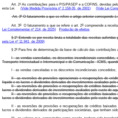
Art. 2
°
As contribuições para o PIS/PASEP e a COFINS, devidas pelas 
esta Lei.
(Vide Medida Provisória nº 2.158-35, de 2001)
(Vide Lei Com
Art. 3º O faturamento a que se refere o artigo anterior corres
o
o
Art. 3
O faturamento a que se refere o art. 2
compreende a receita 
Lei Complementar nº 214, de 2025)
Produção de efeitos
§ 1º Entende-se por receita bruta a totalidade das receitas auferidas 
pela Lei nº 11.941, de 2009)
§ 2
º
Para fins de determinação da base de cálculo das contribuições a 
I - as vendas canceladas, os descontos incondicionais concedidos, 
Transporte Interestadual e Intermunicipal e de Comunicação - ICMS, quando
I - as vendas canceladas e os descontos incondicionais c
II - as reversões de provisões operacionais e recuperações de crédi
líquido e os lucros e dividendos derivados de investimentos avaliados pel
II - as reversões de provisões e recuperações de créditos baixados 
lucros e dividendos derivados de investimentos avaliados pelo cus
II - as reversões de provisões e recuperações de créditos baixados 
lucros e dividendos derivados de investimentos avaliados pelo cus
II - as reversões de provisões e recuperações de créditos baixados 
lucros e dividendos derivados de participações societárias, que