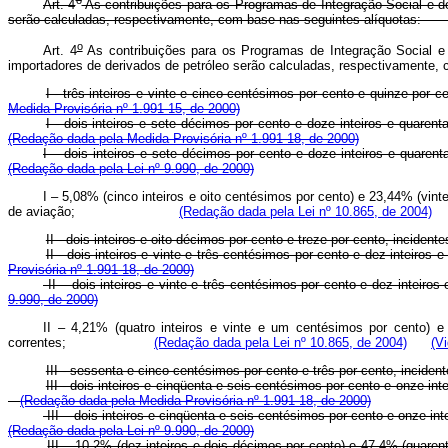
Art. 4
As contribuições para os Programas de Integração Social e de
serão calculadas, respectivamente, com base nas seguintes 
o
Art. 4
As contribuições para os Programas de Integração Social 
importadores de derivados de petróleo serão calculadas, respectivamente
I - três inteiros e vinte e cinco centésimos por cento e quinz
Medida Provisória nº 1.991-15, de 2000)
I - dois inteiros e sete décimos por cento e doze inteiros e
(Redação dada pela Medida Provisória nº 1.991-18, de 2000)
I – dois inteiros e sete décimos por cento e doze inteiros e
(Redação dada pela Lei nº 9.990, de 2000)
I – 5,08% (cinco inteiros e oito centésimos por cento) e 23,44% (vint
de aviação;
(Redação dada pela Lei nº 10.865, de 2004)
II - dois inteiros e oito décimos por cento e treze por cento, 
II - dois inteiros e vinte e três centésimos por cento e dez i
Provisória nº 1.991-18, de 2000)
II – dois inteiros e vinte e três centésimos por cento e dez i
9.990, de 2000)
II – 4,21% (quatro inteiros e vinte e um centésimos por cento) e
correntes;
(Redação dada pela Lei nº 10.865, de 2004)
(V
III - sessenta e cinco centésimos por cento e três por cento,
III - dois inteiros e cinqüenta e seis centésimos por cento e on
(Redação dada pela Medida Provisória nº 1.991-18, de 2000)
III – dois inteiros e cinqüenta e seis centésimos por cento e on
(Redação dada pela Lei nº 9.990, de 2000)
III – 10,2% (dez inteiros e dois décimos por cento) e 47,4% (quarent