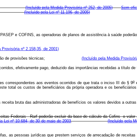
o Nacional.
(Incluído pela Medida Provisória nº 252, de 2005)
Sem efic
 Nacional.
(Incluído pela Lei nº 11.196, de 2005)
a o PIS/PASEP e COFINS, as operadoras de planos de assistência à
a Provisória nº 2.158-35, de 2001)
 à constituição de provisões técnicas;
(Incluído pela Medida Provisóri
entos ocorridos, efetivamente pago, deduzido das importâncias recebida
o
ões correspondentes aos eventos ocorridos de que trata o inciso III do § 9
e
este total os custos de beneficiários da própria operadora e os beneficiários
 receita bruta das administradoras de benefícios os valores devidos a outra
ceitas Federais - Rarf poderão excluir da base de cálculo da Cofins o val
da Lei n
º
10.684, de 30 de maio de 2003
.
(Incluído pela M
s, as pessoas jurídicas que prestem serviços de arrecadação de receitas fe