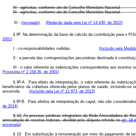
III - agrícolas, conforme ato do Conselho Monetári
III - agrícolas, conforme ato do Conselho Monetário
III -
(revogado)
.
(Redação dada pela Lei nº 14.430, de 2022)
o
§ 9
Na determinação da base de cálculo da contribuição par
2001)
I - co-responsabilidades cedidas;
(Incluído pela Medid
II - a parcela das contraprestações pecuniárias destinada
III - o valor referente às indenizações correspondentes aos ev
Provisória nº 2.158-35, de 2001)
o
§ 9
-A. Para efeito de interpretação, o valor referente às indenizaç
beneficiários da cobertura oferecida pelos planos de saúde, incluindo-se n
assumida.
(Incluído pela Lei nº 12.873, de 2013)
o
§ 9
-B. Para efeitos de interpretação do
caput
, não são considerados
de 2014)
§ 10. As pessoas jurídicas integrantes da Rede Arrecadadora de Re
arrecadação de receitas federais, dividido pela alíquota referida no
art. 18 
encerrada)
§ 10. Em substituição à remuneração por meio do pagamento de tarifa