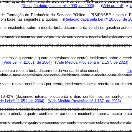
 Formação do Patrimônio do Servidor Público – PIS/Pasep e para o Financia
alíquotas:
(Redação dada pela Lei nº 9.990, de 2000)
(Vide arts. 4º
e
a
e de Formação do Patrimônio do Servidor Público – PIS/PASEP e para o F
, com base nas seguintes alíquotas:
(Redação dada pela Lei nº 10.865, de 2
e por cento, incidentes sobre a receita bruta decorrente da venda de g
 quarenta e cinco centésimos por cento, incidentes sobre a receita 
 quarenta e cinco centésimos por cento, incidentes sobre a receita 
e inteiros e quarenta e quatro centésimos por cento), incidentes sobre a rece
(Vide Lei nº 11.051, de 2004)
(Vide Medida Provisória nº 1.157, de 2023)
incidentes sobre a receita bruta decorrente da venda de óleo diesel;
(In
nteiros e vinte e nove centésimos por cento, incidentes sobre a recei
nteiros e vinte e nove centésimos por cento, incidentes sobre a recei
 19,42% (dezenove inteiros e quarenta e dois centésimos por cento), inc
ide Lei nº 11.051, de 2004)
(Vide Medida Provisória nº 1.157, de 2023)
 incidentes sobre a receita bruta decorrente das demais atividades.
(
ze inteiros e oitenta e quatro centésimos por cento, incidentes sobre a
ze inteiros e oitenta e quatro centésimos por cento incidentes sobre a 
a e sete inteiros e quatro décimos por cento) incidentes sobre a receita bru