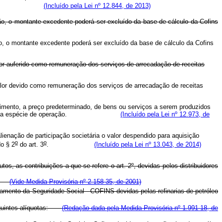
(Incluído pela Lei nº 12.844, de 2013)
ão, o montante excedente poderá ser excluído da base de cálculo da Cofins
o, o montante excedente poderá ser excluído da base de cálculo da Cofins
valor auferido como remuneração dos serviços de arrecadação de receitas
 valor devido como remuneração dos serviços de arrecadação de receitas
cimento, a preço predeterminado, de bens ou serviços a serem produzidos
previstos para a espécie de operação.
(Incluído pela Lei nº 12.973, de
lienação de participação societária o valor despendido para aquisição
o
o
do § 2
do art. 3
.
(Incluído pela Lei nº 13.043, de 2014)
tos, as contribuições a que se refere o art. 2º, devidas pelos distribuidores
ro.
(Vide Medida Provisória nº 2.158-35, de 2001)
mento da Seguridade Social - COFINS devidas pelas refinarias de petróleo
seguintes alíquotas:
(Redação dada pela Medida Provisória nº 1.991-18, de