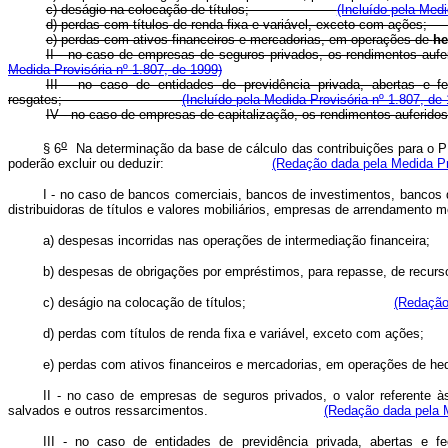
c) deságio na colocação de títulos;
(Incluído pela Medi
d) perdas com títulos de renda fixa e variável, exceto
e) perdas com ativos financeiros e mercadorias, em operações de
he
II - no caso de empresas de seguros privados, os rendimentos
Medida Provisória nº 1.807, de 1999)
III - no caso de entidades de previdência privada, abertas e f
resgates;
(Incluído pela Medida Provisória nº 1.807, de
IV - no caso de empresas de capitalização, os rendimentos au
o
§ 6
Na determinação da base de cálculo das contribuições para o 
poderão excluir ou deduzir:
(Redação dada pela Medida Pro
I - no caso de bancos comerciais, bancos de investimentos, bancos d
distribuidoras de títulos e valores mobiliários, empresas de arren
a) despesas incorridas nas operações de intermedia
b) despesas de obrigações por empréstimos, para repasse, de
c) deságio na colocação de títulos;
(Redação
d) perdas com títulos de renda fixa e variável, ex
e) perdas com ativos financeiros e mercadorias, em operações de h
II - no caso de empresas de seguros privados, o valor referente à
salvados e outros ressarcimentos.
(Redação dada pela M
III - no caso de entidades de previdência privada, abertas e f